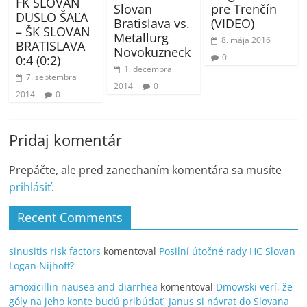
FK SLOVAN
Slovan
pre Trenčín
DUSLO ŠAĽA
Bratislava vs.
(VIDEO)
– ŠK SLOVAN
Metallurg
8. mája 2016
BRATISLAVA
Novokuzneck
0
0:4 (0:2)
1. decembra
7. septembra
2014
0
2014
0
Pridaj komentár
Prepáčte, ale pred zanechaním komentára sa musíte
prihlásiť
.
Recent Comments
sinusitis risk factors
komentoval
Posilní útočné rady HC Slovan
Logan Nijhoff?
amoxicillin nausea and diarrhea
komentoval
Dmowski verí, že
góly na jeho konte budú pribúdať, Janus si návrat do Slovana