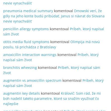
nevie vynachváliť
pneumonia medical summary
komentoval
Dmowski verí, že
góly na jeho konte budú pribúdať, Janus si návrat do Slovana
nevie vynachváliť
penicillin allergy symptoms
komentoval
Príbeh, ktorý napísal
sám život
otitis media fluid symptoms
komentoval
Olimpija má novú
posilu, tá prichádza z Bratislavy
amoxicillin interaction warnings
komentoval
Príbeh, ktorý
napísal sám život
bronchitis wheezing
komentoval
Príbeh, ktorý napísal sám
život
augmentin vs amoxicillin spectrum
komentoval
Príbeh, ktorý
napísal sám život
augmentin key details
komentoval
Královič: Som rád, že mi
boh nadelil takéto parametre, ktoré sa snažím využívať čo
najlepšie