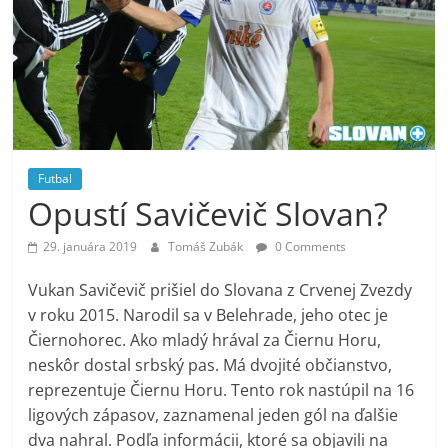
Futbal
Opustí Savičevič Slovan?
29. januára 2019
Tomáš Zubák
0 Comments
Vukan Savičevič prišiel do Slovana z Crvenej Zvezdy
v roku 2015. Narodil sa v Belehrade, jeho otec je
Čiernohorec. Ako mladý hrával za Čiernu Horu,
neskôr dostal srbský pas. Má dvojité občianstvo,
reprezentuje Čiernu Horu. Tento rok nastúpil na 16
ligových zápasov, zaznamenal jeden gól na ďalšie
dva nahral. Podľa informácii, ktoré sa objavili na