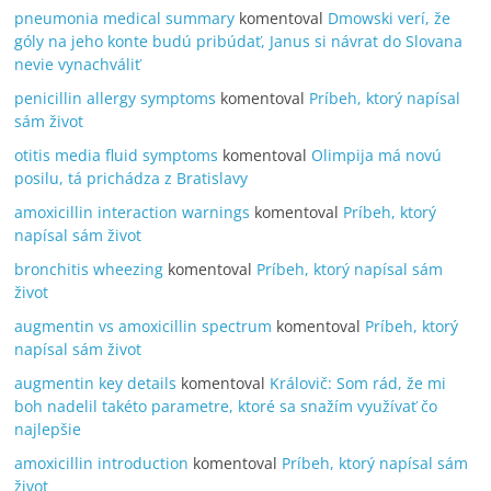
pneumonia medical summary
komentoval
Dmowski verí, že
góly na jeho konte budú pribúdať, Janus si návrat do Slovana
nevie vynachváliť
penicillin allergy symptoms
komentoval
Príbeh, ktorý napísal
sám život
otitis media fluid symptoms
komentoval
Olimpija má novú
posilu, tá prichádza z Bratislavy
amoxicillin interaction warnings
komentoval
Príbeh, ktorý
napísal sám život
bronchitis wheezing
komentoval
Príbeh, ktorý napísal sám
život
augmentin vs amoxicillin spectrum
komentoval
Príbeh, ktorý
napísal sám život
augmentin key details
komentoval
Královič: Som rád, že mi
boh nadelil takéto parametre, ktoré sa snažím využívať čo
najlepšie
amoxicillin introduction
komentoval
Príbeh, ktorý napísal sám
život