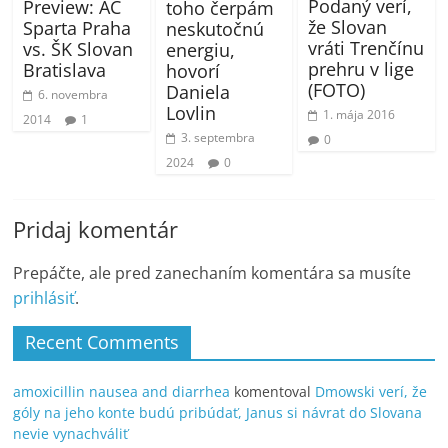
Podaný verí,
Preview: AC
toho čerpám
že Slovan
Sparta Praha
neskutočnú
vráti Trenčínu
vs. ŠK Slovan
energiu,
prehru v lige
Bratislava
hovorí
(FOTO)
Daniela
6. novembra
Lovlin
1. mája 2016
2014
1
3. septembra
0
2024
0
Pridaj komentár
Prepáčte, ale pred zanechaním komentára sa musíte
prihlásiť
.
Recent Comments
amoxicillin nausea and diarrhea
komentoval
Dmowski verí, že
góly na jeho konte budú pribúdať, Janus si návrat do Slovana
nevie vynachváliť