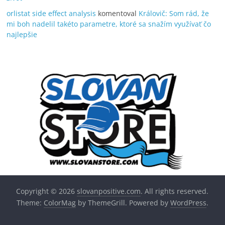
orlistat side effect analysis
komentoval
Královič: Som rád, že
mi boh nadelil takéto parametre, ktoré sa snažím využívať čo
najlepšie
Copyright © 2026
slovanpositive.com
. All rights reserved.
Theme:
ColorMag
by ThemeGrill. Powered by
WordPress
.