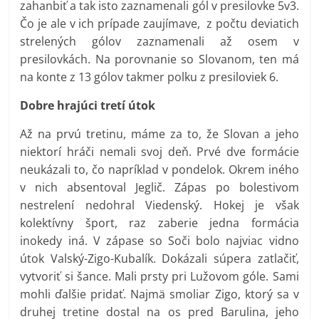
zahanbiť a tak isto zaznamenali gól v presilovke 5v3.
Čo je ale v ich prípade zaujímave, z počtu deviatich
strelených gólov zaznamenali až osem v
presilovkách. Na porovnanie so Slovanom, ten má
na konte z 13 gólov takmer polku z presiloviek 6.
Dobre hrajúci tretí útok
Až na prvú tretinu, máme za to, že Slovan a jeho
niektorí hráči nemali svoj deň. Prvé dve formácie
neukázali to, čo napríklad v pondelok. Okrem iného
v nich absentoval Jeglič. Zápas po bolestivom
nestrelení nedohral Viedenský. Hokej je však
kolektívny šport, raz zaberie jedna formácia
inokedy iná. V zápase so Soči bolo najviac vidno
útok Valský-Zigo-Kubalík. Dokázali súpera zatlačiť,
vytvoriť si šance. Mali prsty pri Lužovom góle. Sami
mohli ďalšie pridať. Najmä smoliar Zigo, ktorý sa v
druhej tretine dostal na os pred Barulina, jeho