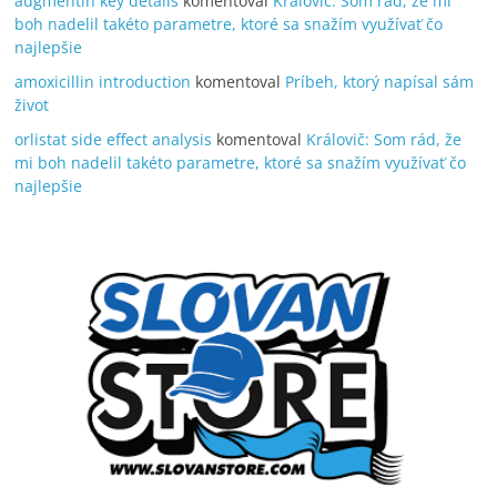
augmentin key details
komentoval
Královič: Som rád, že mi
boh nadelil takéto parametre, ktoré sa snažím využívať čo
najlepšie
amoxicillin introduction
komentoval
Príbeh, ktorý napísal sám
život
orlistat side effect analysis
komentoval
Královič: Som rád, že
mi boh nadelil takéto parametre, ktoré sa snažím využívať čo
najlepšie