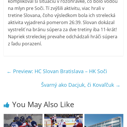
komplikoval si situáciu v rozohrávke, čo bolo vodou
na mlyn pre Soči. Tí zvýšili aktivitu, viac hrali v
tretine Slovana, čoho výsledkom bola ich strelecká
aktivita vyjadrená pomerom 26:39. Slovan dokázal
vystreliť na bránu súpera za dve tretiny iba 11-krát!
Napriek streleckej prevahe odchádzali hráči súpera
z ľadu porazení.
←
Preview: HC Slovan Bratislava – HK Soči
Švarný ako Dacjuk, či Kovaľčuk
→
You May Also Like