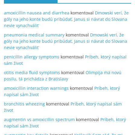
amoxicillin nausea and diarrhea
komentoval
Dmowski verí, že
góly na jeho konte budú pribúdať, Janus si návrat do Slovana
nevie vynachváliť
pneumonia medical summary
komentoval
Dmowski verí, že
góly na jeho konte budú pribúdať, Janus si návrat do Slovana
nevie vynachváliť
penicillin allergy symptoms
komentoval
Príbeh, ktorý napísal
sám život
otitis media fluid symptoms
komentoval
Olimpija má novú
posilu, tá prichádza z Bratislavy
amoxicillin interaction warnings
komentoval
Príbeh, ktorý
napísal sám život
bronchitis wheezing
komentoval
Príbeh, ktorý napísal sám
život
augmentin vs amoxicillin spectrum
komentoval
Príbeh, ktorý
napísal sám život