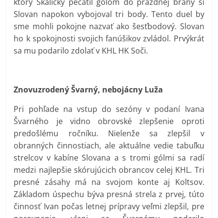
ktorý Skalický pečatil gólom do prázdnej brány si
Slovan napokon vybojoval tri body. Tento duel by
sme mohli pokojne nazvať ako šesťbodový. Slovan
ho k spokojnosti svojich fanúšikov zvládol. Prvýkrát
sa mu podarilo zdolať v KHL HK Soči.
Znovuzrodený Švarný, nebojácny Luža
Pri pohľade na vstup do sezóny v podaní Ivana
Švarného je vidno obrovské zlepšenie oproti
predošlému ročníku. Nielenže sa zlepšil v
obranných činnostiach, ale aktuálne vedie tabuľku
strelcov v kabíne Slovana a s tromi gólmi sa radí
medzi najlepšie skórujúcich obrancov celej KHL. Tri
presné zásahy má na svojom konte aj Koltsov.
Základom úspechu býva presná strela z prvej, túto
činnosť Ivan počas letnej prípravy veľmi zlepšil, pre