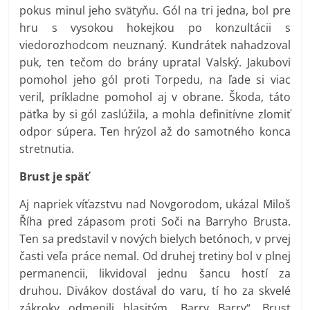
pokus minul jeho svätyňu. Gól na tri jedna, bol pre
hru s vysokou hokejkou po konzultácii s
viedorozhodcom neuznaný. Kundrátek nahadzoval
puk, ten tečom do brány upratal Valský. Jakubovi
pomohol jeho gól proti Torpedu, na ľade si viac
veril, príkladne pomohol aj v obrane. Škoda, táto
päťka by si gól zaslúžila, a mohla definitívne zlomiť
odpor súpera. Ten hrýzol až do samotného konca
stretnutia.
Brust je späť
Aj napriek víťazstvu nad Novgorodom, ukázal Miloš
Říha pred zápasom proti Soči na Barryho Brusta.
Ten sa predstavil v nových bielych betónoch, v prvej
časti veľa práce nemal. Od druhej tretiny bol v plnej
permanencii, likvidoval jednu šancu hostí za
druhou. Divákov dostával do varu, tí ho za skvelé
zákroky odmenili hlasitým „Barry Barry“. Brust