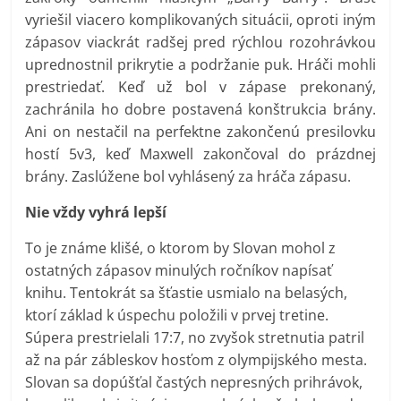
vyriešil viacero komplikovaných situácii, oproti iným
zápasov viackrát radšej pred rýchlou rozohrávkou
uprednostnil prikrytie a podržanie puk. Hráči mohli
prestriedať. Keď už bol v zápase prekonaný,
zachránila ho dobre postavená konštrukcia brány.
Ani on nestačil na perfektne zakončenú presilovku
hostí 5v3, keď Maxwell zakončoval do prázdnej
brány. Zaslúžene bol vyhlásený za hráča zápasu.
Nie vždy vyhrá lepší
To je známe klišé, o ktorom by Slovan mohol z
ostatných zápasov minulých ročníkov napísať
knihu. Tentokrát sa šťastie usmialo na belasých,
ktorí základ k úspechu položili v prvej tretine.
Súpera prestrielali 17:7, no zvyšok stretnutia patril
až na pár zábleskov hosťom z olympijského mesta.
Slovan sa dopúšťal častých nepresných prihrávok,