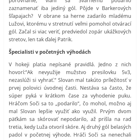
porovnanie, vlani sa Švarnému podarilo
zaznamenať iba jediný gól. Pôjde v Barkerových
šľapajach? V obrane sa herne zadarilo mladému
Lužovi, ktorému v stretnutí veľmi pomohol otvárací
gól. Začal si viac veriť, predviedol zopár ukážkových
stretov, len tak ďalej Patrik.
Špecialisti v početných výhodách
V hokeji platia nepísané pravidlá. Jedno z nich
hovorí:“Ak nevyužije mužstvo presilovku 5v3,
nezaslúži si vyhrať.“ Slovan mal takúto príležitosť v
prvej polovici úvodnej časti. Nestáva sa často, že
súper pyká v krátkom čase za vyhodenie puku.
Hráčom Soči sa to „podarilo“, čo mohol, možno aj
mal Slovan lepšie využiť ako využil. Prvým dvom
päťkám sa skórovať nepodarilo, až prišla na rad
tretia, kedy Luža otvoril skóre. Aj druhý gól belasých
padol v početnej výhode. Hráči Soči sa nenechali