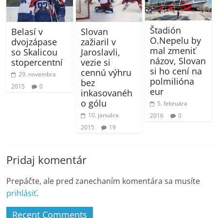
Štadión
Slovan
Belasí v
O.Nepelu by
zažiaril v
dvojzápase
mal zmeniť
Jaroslavli,
so Skalicou
názov, Slovan
vezie si
stopercentní
si ho cení na
cennú výhru
29. novembra
polmilióna
bez
2015
0
eur
inkasovanéh
o gólu
5. februára
10. januára
2016
0
2015
19
Pridaj komentár
Prepáčte, ale pred zanechaním komentára sa musíte
prihlásiť
.
Recent Comments