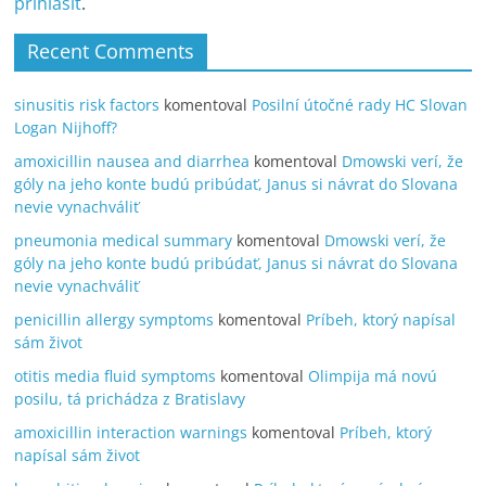
prihlásiť
.
Recent Comments
sinusitis risk factors
komentoval
Posilní útočné rady HC Slovan
Logan Nijhoff?
amoxicillin nausea and diarrhea
komentoval
Dmowski verí, že
góly na jeho konte budú pribúdať, Janus si návrat do Slovana
nevie vynachváliť
pneumonia medical summary
komentoval
Dmowski verí, že
góly na jeho konte budú pribúdať, Janus si návrat do Slovana
nevie vynachváliť
penicillin allergy symptoms
komentoval
Príbeh, ktorý napísal
sám život
otitis media fluid symptoms
komentoval
Olimpija má novú
posilu, tá prichádza z Bratislavy
amoxicillin interaction warnings
komentoval
Príbeh, ktorý
napísal sám život