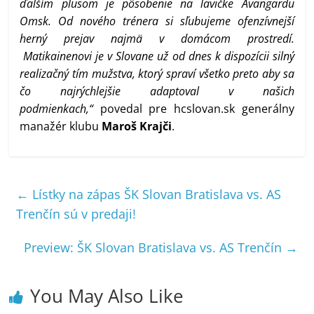
ďalším plusom je pôsobenie na lavičke Avangardu
Omsk. Od nového trénera si sľubujeme ofenzívnejší
herný prejav najmä v domácom prostredí.
Matikainenovi je v Slovane už od dnes k dispozícii silný
realizačný tím mužstva, ktorý spraví všetko preto aby sa
čo najrýchlejšie adaptoval v našich
podmienkach,“
povedal pre hcslovan.sk generálny
manažér klubu
Maroš Krajči
.
←
Lístky na zápas ŠK Slovan Bratislava vs. AS
Trenčín sú v predaji!
Preview: ŠK Slovan Bratislava vs. AS Trenčín
→
You May Also Like