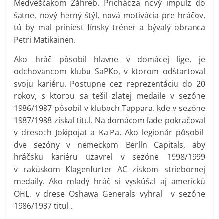
Medveščakom Záhreb. Prichádza nový impulz do
šatne, nový herný štýl, nová motivácia pre hráčov,
tú by mal priniesť fínsky tréner a bývalý obranca
Petri Matikainen.
Ako hráč pôsobil hlavne v domácej lige, je
odchovancom klubu SaPKo, v ktorom odštartoval
svoju kariéru. Postupne cez reprezentáciu do 20
rokov, s ktorou sa tešil zlatej medaile v sezóne
1986/1987 pôsobil v kluboch Tappara, kde v sezóne
1987/1988 získal titul. Na domácom ľade pokračoval
v dresoch Jokipojat a KalPa. Ako legionár pôsobil
dve sezóny v nemeckom Berlín Capitals, aby
hráčsku kariéru uzavrel v sezóne 1998/1999
v rakúskom Klagenfurter AC ziskom striebornej
medaily. Ako mladý hráč si vyskúšal aj americkú
OHL, v drese Oshawa Generals vyhral v sezóne
1986/1987 titul .