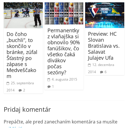
Permanentky
Preview: HC
Do čoho
z vlaňajška si
Slovan
„buchli“, to
obnovilo 90%
Bratislava vs.
skončilo v
fanúšikov, čo
Salavat
bránke, zúfal
všetko čaká
Julajev Ufa
Šťastný po
divákov
zápase s
12. decembra
počas
Medveščako
sezóny?
2014
6
m
4. augusta 2015
25. septembra
1
2014
2
Pridaj komentár
Prepáčte, ale pred zanechaním komentára sa musíte