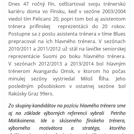
Dnes 47 ročný Fín, odštartoval svoju trénerskú
kariéru doma vo Fínsku, keď v sezóne 2003/2004
viedol tím Pelicans 20, popri tom bol aj asistentom
trénera prifínskej reprezentácii do 20 rokov.
Postupne sa z postu asistenta trénera v tíme Blues
prepracoval na ich hlavného trénera. V sezónach
2010/2011 a 2011/2012 už stál na lavičke seniorskej
reprezentácie Suomi po boku hlavného trénera.
V sezónach 2012/2013 a 2013/2014 bol hlavným
trénerom Avangardu Omsk, v ktorom ho počas
minulej sezóny vystriedal Miloš Říha. Jeho
posledným pôsobiskom v ostatnej sezóne bol
Rakúsky Graz 99ers.
Zo skupiny kandidátov na pozíciu hlavného trénera sme
aj na základe výborných referencii vybrali Petriho
Matikainena. Ide o skúseného fínskeho trénera,
výborného motivátora a stratéga, ktorého