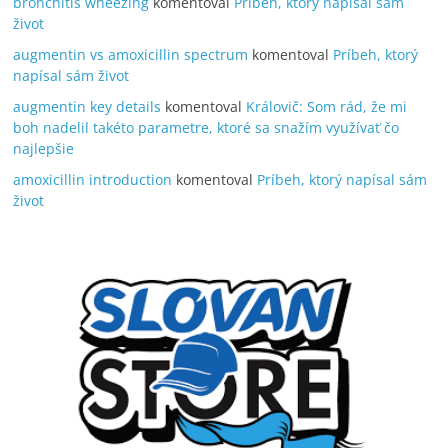
bronchitis wheezing
komentoval
Príbeh, ktorý napísal sám
život
augmentin vs amoxicillin spectrum
komentoval
Príbeh, ktorý
napísal sám život
augmentin key details
komentoval
Královič: Som rád, že mi
boh nadelil takéto parametre, ktoré sa snažím využívať čo
najlepšie
amoxicillin introduction
komentoval
Príbeh, ktorý napísal sám
život