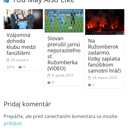
Vzájomná
Slovan
Na
dohoda
prerušil jarnú
Ružomberok
klubu medzi
neporaziteľno
zadarmo,
fanúšikmi
sť
lístky zaplatia
29. januára
Ružomberka
fanúšikom
2016
0
(VIDEO)
samotní hráči
9. apríla 2016
24. marca 2016
0
2
Pridaj komentár
Prepáčte, ale pred zanechaním komentára sa musíte
prihlásiť
.