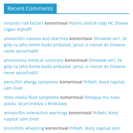
Recent Comments
sinusitis risk factors
komentoval
Posilní útočné rady HC Slovan
Logan Nijhoff?
amoxicillin nausea and diarrhea
komentoval
Dmowski verí, že
góly na jeho konte budú pribúdať, Janus si návrat do Slovana
nevie vynachváliť
pneumonia medical summary
komentoval
Dmowski verí, že
góly na jeho konte budú pribúdať, Janus si návrat do Slovana
nevie vynachváliť
penicillin allergy symptoms
komentoval
Príbeh, ktorý napísal
sám život
otitis media fluid symptoms
komentoval
Olimpija má novú
posilu, tá prichádza z Bratislavy
amoxicillin interaction warnings
komentoval
Príbeh, ktorý
napísal sám život
bronchitis wheezing
komentoval
Príbeh, ktorý napísal sám