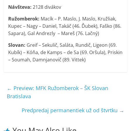
Návšteva:
2128 divákov
Ružomberok:
Macík – P. Maslo, J. Maslo, Kružliak,
Kupec – Nagy – Daniel, Takáč (46. Ďubek), Faško (86.
Sapara), Gal Andrezly – Mareš (76. Lačný)
Slovan:
Greif – Sekulič, Saláta, Rundič, Ligeon (69.
Kubík) – Kóňa, de Kamps – de Sa (69. Oršula), Priskin
– Soumah, Damnjanovič (89. Vittek)
←
Preview: MFK Ružomberok – ŠK Slovan
Bratislava
Predpredaj permanentiek už od štvrtku
→
You May Also Like