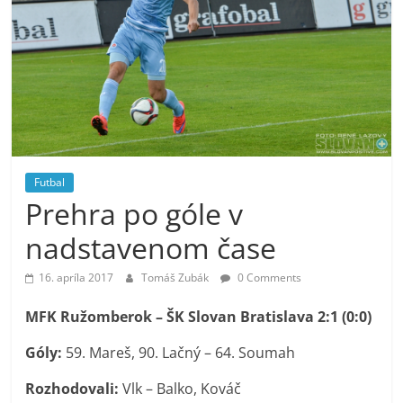
Futbal
Prehra po góle v
nadstavenom čase
16. apríla 2017
Tomáš Zubák
0 Comments
MFK Ružomberok – ŠK Slovan Bratislava 2:1 (0:0)
Góly:
59. Mareš, 90. Lačný – 64. Soumah
Rozhodovali:
Vlk – Balko, Kováč