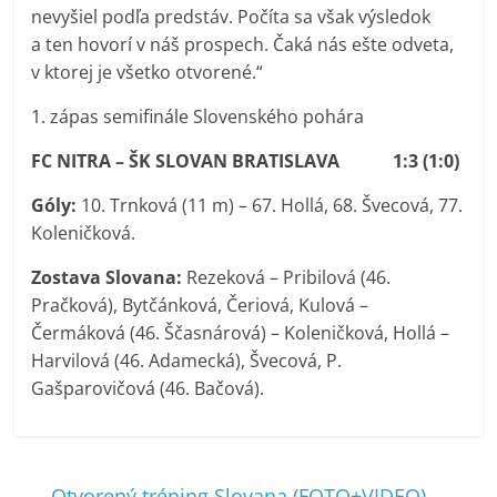
nevyšiel podľa predstáv. Počíta sa však výsledok
a ten hovorí v náš prospech. Čaká nás ešte odveta,
v ktorej je všetko otvorené.“
1. zápas semifinále Slovenského pohára
FC NITRA – ŠK SLOVAN BRATISLAVA 1:3 (1:0)
Góly:
10. Trnková (11 m) – 67. Hollá, 68. Švecová, 77.
Koleničková.
Zostava Slovana:
Rezeková – Pribilová (46.
Pračková), Bytčánková, Čeriová, Kulová –
Čermáková (46. Ščasnárová) – Koleničková, Hollá –
Harvilová (46. Adamecká), Švecová, P.
Gašparovičová (46. Bačová).
←
Otvorený tréning Slovana (FOTO+VIDEO)