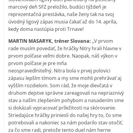
marcový deň SFZ preložilo, budúci týždeň je
reprezentačná prestávka, naše ženy tak na svoj
úvodný ligový zápas musia čakať až do 14. apríla,
kedy doma nastúpia proti Trnave!
MARTIN MASARYK, tréner Slovana:
„V prvom
rade musím povedať, že hráčky Nitry hrali hlavne v
prvom polčase veľmi dobre. Naopak, náš výkon v
prvom polčase je pre mňa
neospravedlniteľný. Nitra bola v prvej polovici
zápasu lepším tímom a my sme mohli prehrávať aj
vyšším rozdielom. Som rád, že moje dievčatá v
druhom dejstve správne zareagovali na nepriaznivý
stav a naším zlepšením pohybom a nasadením sme
si dokázali vypracovať príležitosti na skórovanie.
Striedajúce hráčky priniesli do našej hry to, čo sme
potrebovali a nakoniec sa nám podarilo stav otočiť,
za čo sme radi, pretože tento duel nám herne