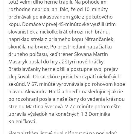
totiž veľmi dlho herne trápili. Na pohode im
rozhodne nepridal ani fakt, že od 10. minúty
prehrávali po inkasovanom góle z pokutového
kopu. Domáce v prvej 45-minútovke využili útlm
slovanistiek a niekoľkokrát ohrozili ich bránu,
napríklad strela z priameho kopu Nitrančaniek
skončila na brvne. Po prestriedaní na začiatku
druhého polčasu, keď tréner Slovana Martin
Masaryk poslal do hry až štyri nové hráčky,
Bratislavčanky herne ožili a postupne svoj prejav
zlepšovali. Obrat skóre prišiel v rozpätí niekoľkých
sekúnd. V 67. minúte vyrovnávala po rohovom kope
hlavou Alexandra Hollá a hneď z nasledujúcej akcie
po rozohraní poslala naše ženy do vedenia krásnou
strelou Martina Švecová. V 77. minúte potom ešte
upravila výsledok na konečných 1:3 Dominika
Koleničková.
Slovanistkám ligový duel plánovaný na posledný