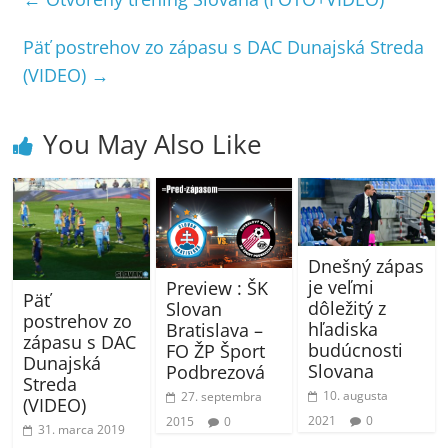
Päť postrehov zo zápasu s DAC Dunajská Streda
(VIDEO)
→
You May Also Like
Dnešný zápas
je veľmi
Preview : ŠK
Päť
dôležitý z
Slovan
postrehov zo
hľadiska
Bratislava –
zápasu s DAC
budúcnosti
FO ŽP Šport
Dunajská
Slovana
Podbrezová
Streda
10. augusta
27. septembra
(VIDEO)
2021
0
2015
0
31. marca 2019