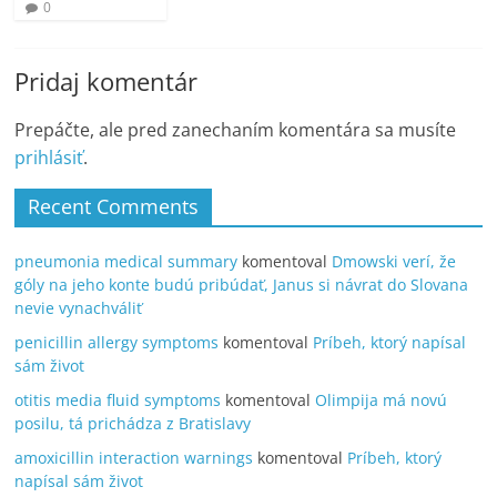
0
Pridaj komentár
Prepáčte, ale pred zanechaním komentára sa musíte
prihlásiť
.
Recent Comments
pneumonia medical summary
komentoval
Dmowski verí, že
góly na jeho konte budú pribúdať, Janus si návrat do Slovana
nevie vynachváliť
penicillin allergy symptoms
komentoval
Príbeh, ktorý napísal
sám život
otitis media fluid symptoms
komentoval
Olimpija má novú
posilu, tá prichádza z Bratislavy
amoxicillin interaction warnings
komentoval
Príbeh, ktorý
napísal sám život