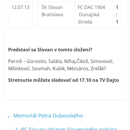
12.07.13
ŠK Slovan
FC DAC 1904
1
Bratislava
Dunajská
:
Streda
1
Predstaví sa Slovan v tomto zložení?
Perniš – Gorosito, Saláta, Niňaj,Čikoš, Simovović,
Milinković, Soumah, Kubík, Mézsáros, Zreľák?
Stretnutie môžete sledovať od 17.10 na TV Dajto
←
Memoriál Petra Dubovského
1. RC Slovan víťazom Slovenského pohára
→