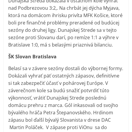
Dunajská Streda dokázala v ostatnom kole vyhrať
nad Podbrezovou 3:2,. Na chrbát jej dýcha Myjava,
ktorá na domácom ihrisku privíta MFK Košice, ktoré
boli pre finančné problémy preradené od budúcej
sezóny do druhej ligy. Dunajskej Strede sa v tejto
sezóne proti Slovanu darí, po remíze 1:1 a výhre v
Bratislave 1:0, má s belasými priaznivá bilanciu.
ŠK Slovan Bratislava
Belasí sa v závere sezóny dostali do výbornej formy.
Dokázali vyhrať päť ostatných zápasov, definitívne
si tak zabezpečiť účasť v pohárovej Európe. V
záverečnom kole sa budú snažiť potvrdiť túto
výkonnosť, vrátiť Dunajskej Strede poslednú
domácu prehru z marca. Gól inkasovali od svojho
bývalého hráča Petra Štepanovského. Hrdinom
zápasu bol ďalší bývalý Slovanista v drese DAC
Martin Poláček. V zápase proti ViOnu sa do