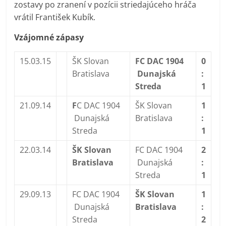
zostavy po zranení v pozícii striedajúceho hráča
vrátil František Kubík.
Vzájomné zápasy
15.03.15
ŠK Slovan
FC DAC 1904
0
Bratislava
Dunajská
:
Streda
1
21.09.14
F
C DAC 1904
ŠK Slovan
1
Dunajská
Bratislava
:
Streda
1
22.03.14
ŠK Slovan
FC DAC 1904
2
Bratislava
Dunajská
:
Streda
1
29.09.13
FC DAC 1904
ŠK Slovan
1
Dunajská
Bratislava
:
Streda
2