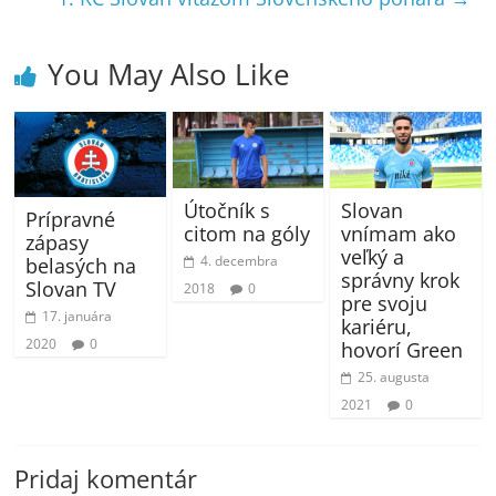
You May Also Like
Útočník s
Slovan
Prípravné
citom na góly
vnímam ako
zápasy
veľký a
4. decembra
belasých na
správny krok
Slovan TV
2018
0
pre svoju
17. januára
kariéru,
2020
0
hovorí Green
25. augusta
2021
0
Pridaj komentár