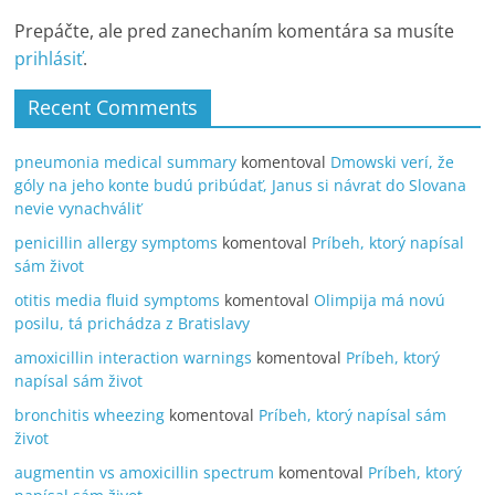
Prepáčte, ale pred zanechaním komentára sa musíte
prihlásiť
.
Recent Comments
pneumonia medical summary
komentoval
Dmowski verí, že
góly na jeho konte budú pribúdať, Janus si návrat do Slovana
nevie vynachváliť
penicillin allergy symptoms
komentoval
Príbeh, ktorý napísal
sám život
otitis media fluid symptoms
komentoval
Olimpija má novú
posilu, tá prichádza z Bratislavy
amoxicillin interaction warnings
komentoval
Príbeh, ktorý
napísal sám život
bronchitis wheezing
komentoval
Príbeh, ktorý napísal sám
život
augmentin vs amoxicillin spectrum
komentoval
Príbeh, ktorý