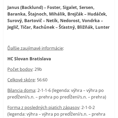
Janus (Backlund) – Foster, Sigalet, Sersen,
Baranka, Štajnoch, Mihálik, Brejčák – Hudáček,
Surový, Bartovič – Netík, Nedorost, Vondrka –
Jeglič, Tičar, Rachůnek – Šťastný, Bližňák, Lunter
Ďalšie zaujímavé informácie
:
HC Slovan Bratislava
Počet bodov
: 29b
Celkové skóre
: 56:60
Bilancia doma
: 2-1-1-6 (legenda: výhra – výhra po
predĺžení/s.n. – prehra po predĺžení/s.n. – prehra)
Forma z posledných piatich zápasov
: 2-1-0-2
(legenda: výhra – výhra po predĺžení/s.n. – prehra