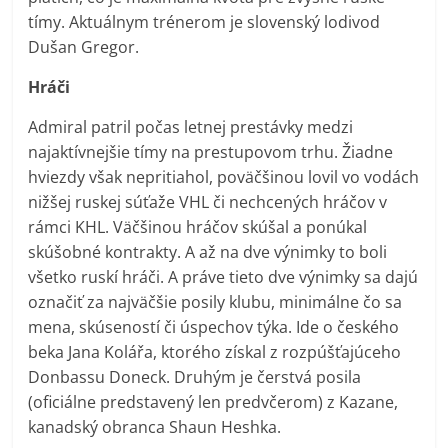
tímy. Aktuálnym trénerom je slovenský lodivod
Dušan Gregor.
Hráči
Admiral patril počas letnej prestávky medzi
najaktívnejšie tímy na prestupovom trhu. Žiadne
hviezdy však nepritiahol, poväčšinou lovil vo vodách
nižšej ruskej súťaže VHL či nechcených hráčov v
rámci KHL. Väčšinou hráčov skúšal a ponúkal
skúšobné kontrakty. A až na dve výnimky to boli
všetko ruskí hráči. A práve tieto dve výnimky sa dajú
označiť za najväčšie posily klubu, minimálne čo sa
mena, skúseností či úspechov týka. Ide o českého
beka Jana Kolářa, ktorého získal z rozpúšťajúceho
Donbassu Doneck. Druhým je čerstvá posila
(oficiálne predstavený len predvčerom) z Kazane,
kanadský obranca Shaun Heshka.