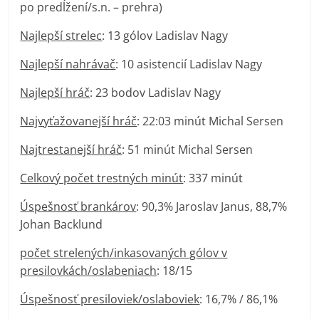
po predĺžení/s.n. – prehra)
Najlepší strelec
: 13 gólov Ladislav Nagy
Najlepší nahrávač
: 10 asistencií Ladislav Nagy
Najlepší hráč
: 23 bodov Ladislav Nagy
Najvyťažovanejší hráč
: 22:03 minút Michal Sersen
Najtrestanejší hráč
: 51 minút Michal Sersen
Celkový počet trestných minút
: 337 minút
Úspešnosť brankárov
: 90,3% Jaroslav Janus, 88,7%
Johan Backlund
počet strelených/inkasovaných gólov v
presilovkách/oslabeniach
: 18/15
Úspešnosť presiloviek/oslaboviek
: 16,7% / 86,1%