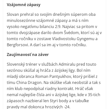
Vzájomné zápasy
Slovan prehral so svojím dnešným súperom oba
minulosezónne vzájomné zápasy a má s ním
vysoko negatívnu bilanciu 2:9. Najviac sa pritom v
tomto dvojzápase darilo dvom Švédom, ktorí sú aj v
tomto ročníku v zostave Vladivostoku Gyngemu a
Bergforsovi. A darí sa im aj v tomto ročníku.
Zaujímavosť na záver
Slovenský tréner v službách Admiralu pred touto
sezónou skúšal aj hráča z ázijskej ligy. Bol ním
mladý obranca Roman Pantyukhov, ktorý prišiel z
tímu China Dragon. Na skúške však neobstál a tak s
ním klub nepodpísal riadny kontrakt. Hráč však
nemal najlepšie čísla ani v ázijskej lige, kde v 35-tich
zápasoch nazbieral len štyri body a v tabuľke
pravdy mal dokonca hrozivých -24.