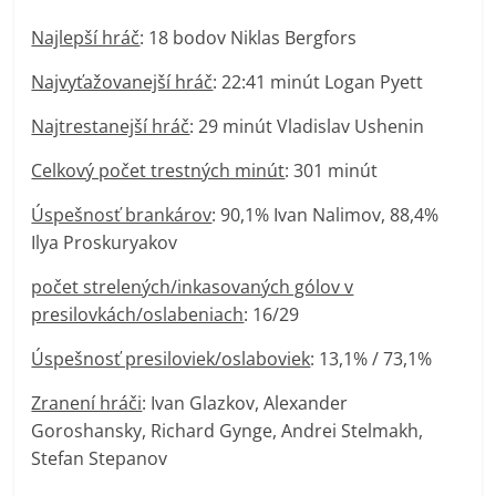
Najlepší hráč
: 18 bodov Niklas Bergfors
Najvyťažovanejší hráč
: 22:41 minút Logan Pyett
Najtrestanejší hráč
: 29 minút Vladislav Ushenin
Celkový počet trestných minút
: 301 minút
Úspešnosť brankárov
: 90,1% Ivan Nalimov, 88,4%
Ilya Proskuryakov
počet strelených/inkasovaných gólov v
presilovkách/oslabeniach
: 16/29
Úspešnosť presiloviek/oslaboviek
: 13,1% / 73,1%
Zranení hráči
: Ivan Glazkov, Alexander
Goroshansky, Richard Gynge, Andrei Stelmakh,
Stefan Stepanov