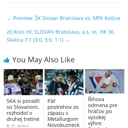
←
Preview: ŠK Slovan Bratislava vs. MFK Košice
20.Kolo HC SLOVAN Bratislava, a.s. vs. HK 36
Skalica 7:1 (3:0, 3:0, 1:1)
→
You May Also Like
Říhova
SKA si poradil
Päť
odmena pre
so Slovanom,
postrehov zo
hráčov po
rozhodol v
zápasu s
vysokej
druhej tretine
Metallurgom
výhre:
Novokuzneck
25. októbra