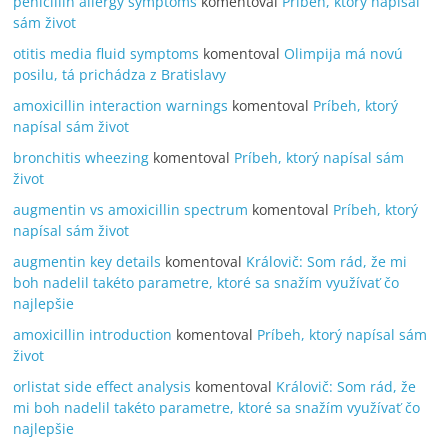
penicillin allergy symptoms
komentoval
Príbeh, ktorý napísal
sám život
otitis media fluid symptoms
komentoval
Olimpija má novú
posilu, tá prichádza z Bratislavy
amoxicillin interaction warnings
komentoval
Príbeh, ktorý
napísal sám život
bronchitis wheezing
komentoval
Príbeh, ktorý napísal sám
život
augmentin vs amoxicillin spectrum
komentoval
Príbeh, ktorý
napísal sám život
augmentin key details
komentoval
Královič: Som rád, že mi
boh nadelil takéto parametre, ktoré sa snažím využívať čo
najlepšie
amoxicillin introduction
komentoval
Príbeh, ktorý napísal sám
život
orlistat side effect analysis
komentoval
Královič: Som rád, že
mi boh nadelil takéto parametre, ktoré sa snažím využívať čo
najlepšie