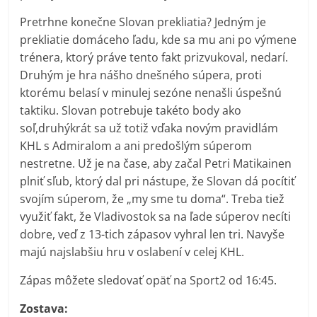
Pretrhne konečne Slovan prekliatia? Jedným je
prekliatie domáceho ľadu, kde sa mu ani po výmene
trénera, ktorý práve tento fakt prizvukoval, nedarí.
Druhým je hra nášho dnešného súpera, proti
ktorému belasí v minulej sezóne nenašli úspešnú
taktiku. Slovan potrebuje takéto body ako
soľ,druhýkrát sa už totiž vďaka novým pravidlám
KHL s Admiralom a ani predošlým súperom
nestretne. Už je na čase, aby začal Petri Matikainen
plniť sľub, ktorý dal pri nástupe, že Slovan dá pocítiť
svojím súperom, že „my sme tu doma“. Treba tiež
využiť fakt, že Vladivostok sa na ľade súperov necíti
dobre, veď z 13-tich zápasov vyhral len tri. Navyše
majú najslabšiu hru v oslabení v celej KHL.
Zápas môžete sledovať opäť na Sport2 od 16:45.
Zostava: