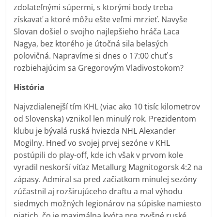
zdolateľnými súpermi, s ktorými body treba
získavať a ktoré môžu ešte veľmi mrzieť. Navyše
Slovan došiel o svojho najlepšieho hráča Laca
Nagya, bez ktorého je útočná sila belasých
polovičná. Napravíme si dnes o 17:00 chuť s
rozbiehajúcim sa Gregorovým Vladivostokom?
História
Najvzdialenejší tím KHL (viac ako 10 tisíc kilometrov
od Slovenska) vznikol len minulý rok. Prezidentom
klubu je bývalá ruská hviezda NHL Alexander
Mogilny. Hneď vo svojej prvej sezóne v KHL
postúpili do play-off, kde ich však v prvom kole
vyradil neskorší víťaz Metallurg Magnitogorsk 4:2 na
zápasy. Admiral sa pred začiatkom minulej sezóny
zúčastnil aj rozširujúceho draftu a mal výhodu
siedmych možných legionárov na súpiske namiesto
piatich, čo je maximálna kvóta pre zvyšné ruské