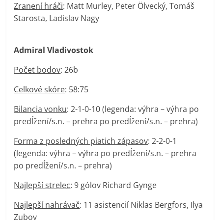
Zranení hráči
: Matt Murley, Peter Ölvecký, Tomáš
Starosta, Ladislav Nagy
Admiral Vladivostok
Počet bodov
: 26b
Celkové skóre
: 58:75
Bilancia vonku
: 2-1-0-10 (legenda: výhra – výhra po
predĺžení/s.n. – prehra po predĺžení/s.n. – prehra)
Forma z posledných piatich zápasov
: 2-2-0-1
(legenda: výhra – výhra po predĺžení/s.n. – prehra
po predĺžení/s.n. – prehra)
Najlepší strelec
: 9 gólov Richard Gynge
Najlepší nahrávač
: 11 asistencií Niklas Bergfors, Ilya
Zubov