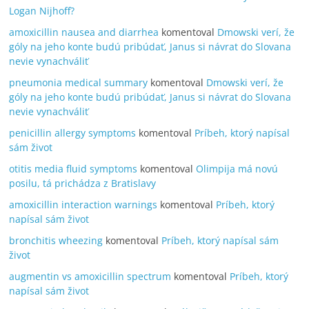
Logan Nijhoff?
amoxicillin nausea and diarrhea
komentoval
Dmowski verí, že
góly na jeho konte budú pribúdať, Janus si návrat do Slovana
nevie vynachváliť
pneumonia medical summary
komentoval
Dmowski verí, že
góly na jeho konte budú pribúdať, Janus si návrat do Slovana
nevie vynachváliť
penicillin allergy symptoms
komentoval
Príbeh, ktorý napísal
sám život
otitis media fluid symptoms
komentoval
Olimpija má novú
posilu, tá prichádza z Bratislavy
amoxicillin interaction warnings
komentoval
Príbeh, ktorý
napísal sám život
bronchitis wheezing
komentoval
Príbeh, ktorý napísal sám
život
augmentin vs amoxicillin spectrum
komentoval
Príbeh, ktorý
napísal sám život