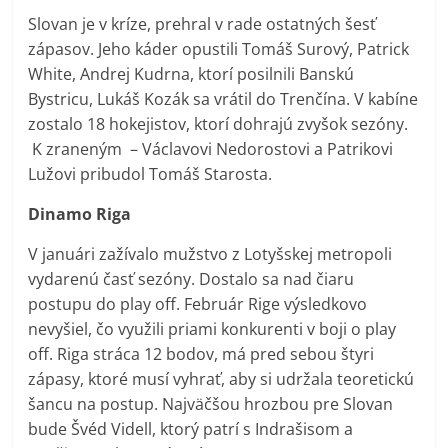
Slovan je v kríze, prehral v rade ostatných šesť
zápasov. Jeho káder opustili Tomáš Surový, Patrick
White, Andrej Kudrna, ktorí posilnili Banskú
Bystricu, Lukáš Kozák sa vrátil do Trenčína. V kabíne
zostalo 18 hokejistov, ktorí dohrajú zvyšok sezóny.
K zraneným – Václavovi Nedorostovi a Patrikovi
Lužovi pribudol Tomáš Starosta.
Dinamo Riga
V januári zažívalo mužstvo z Lotyšskej metropoli
vydarenú časť sezóny. Dostalo sa nad čiaru
postupu do play off. Február Rige výsledkovo
nevyšiel, čo využili priami konkurenti v boji o play
off. Riga stráca 12 bodov, má pred sebou štyri
zápasy, ktoré musí vyhrať, aby si udržala teoretickú
šancu na postup. Najväčšou hrozbou pre Slovan
bude Švéd Videll, ktorý patrí s Indrašisom a