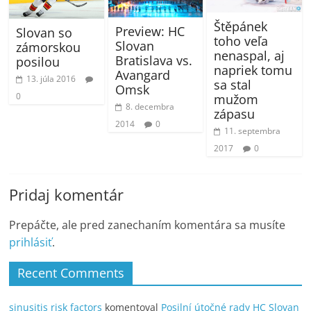
Štěpánek
Preview: HC
Slovan so
toho veľa
Slovan
zámorskou
nenaspal, aj
Bratislava vs.
posilou
napriek tomu
Avangard
13. júla 2016
sa stal
Omsk
0
mužom
8. decembra
zápasu
2014
0
11. septembra
2017
0
Pridaj komentár
Prepáčte, ale pred zanechaním komentára sa musíte
prihlásiť
.
Recent Comments
sinusitis risk factors
komentoval
Posilní útočné rady HC Slovan