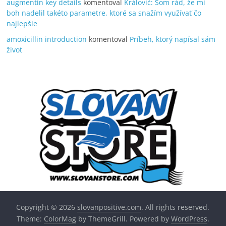
augmentin key details
komentoval
Královič: Som rád, že mi
boh nadelil takéto parametre, ktoré sa snažím využívať čo
najlepšie
amoxicillin introduction
komentoval
Príbeh, ktorý napísal sám
život
Copyright © 2026
slovanpositive.com
. All rights reserved.
Theme:
ColorMag
by ThemeGrill. Powered by
WordPress
.