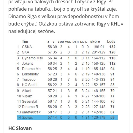
privítajú vo fialových dresoch Lotyšov z Rigy. Pri
pohľade na tabuľku, boj o play off sa kryštalizuje,
Dinamo Riga s veľkou pravdepodobnosťou v ňom
bude chýbať. Otázkou ostáva zotrvanie Rigy v KHL v
nasledujúcej sezóne.
HC Slovan