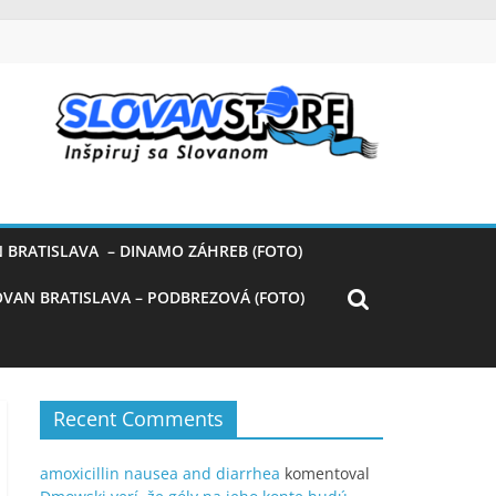
 BRATISLAVA – DINAMO ZÁHREB (FOTO)
OVAN BRATISLAVA – PODBREZOVÁ (FOTO)
Recent Comments
amoxicillin nausea and diarrhea
komentoval