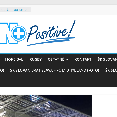
rnou časťou sme
vana teší, chce
sťou tímového
com
belasých
ý (VIDEO)
skali prvenstvo
enom
rnaji
HOKEJBAL
RUGBY
OSTATNÉ
KONTAKT
ŠK SLOVAN
ťazstvo nad
)
O)
SK SLOVAN BRATISLAVA – FC MIDTJYLLAND (FOTO)
ŠK SL