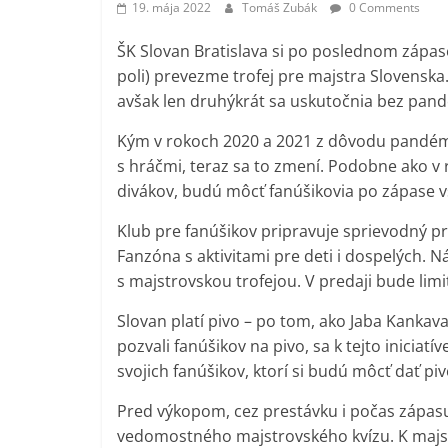
19. mája 2022
Tomáš Zubák
0 Comments
ŠK Slovan Bratislava si po poslednom zápas
poli) prevezme trofej pre majstra Slovenska.
avšak len druhýkrát sa uskutočnia bez pan
Kým v rokoch 2020 a 2021 z dôvodu pandémi
s hráčmi, teraz sa to zmení. Podobne ako v 
divákov, budú môcť fanúšikovia po zápase vs
Klub pre fanúšikov pripravuje sprievodný 
Fanzóna s aktivitami pre deti i dospelých. 
s majstrovskou trofejou. V predaji bude limi
Slovan platí pivo – po tom, ako Jaba Kankav
pozvali fanúšikov na pivo, sa k tejto iniciatí
svojich fanúšikov, ktorí si budú môcť dať p
Pred výkopom, cez prestávku i počas zápasu
vedomostného majstrovského kvízu. K majst