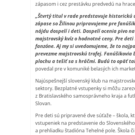
zápasom i cez prestávku predvedú na hrace
„Štvrtý titul v rade predstavuje historickú
zápase so Žilinou pripravujeme pre fanúšiko
nájdu dospelí i deti. Dospelí ocenia pivo n
majstrovský kvíz o hodnotné ceny. Pre deti
fanzóne. Aj my si uvedomujeme, že to najp
prevezme majstrovskú trofej. Fanúšikovia 
plochu a tešiť sa s hráčmi. Budú to opäť t
povedal pre v komuniké belasých ich market
Najúspešnejší slovenský klub na majstrovsk
sektory. Bezplatné vstupenky si môžu zareze
z Bratislavského samosprávneho kraja a fut
Slovan.
Pre deti sú pripravené dve súťaže – škola, k
vstupeniek na predstavenie do Slovenského 
a prehliadku štadióna Tehelné pole. Škola či