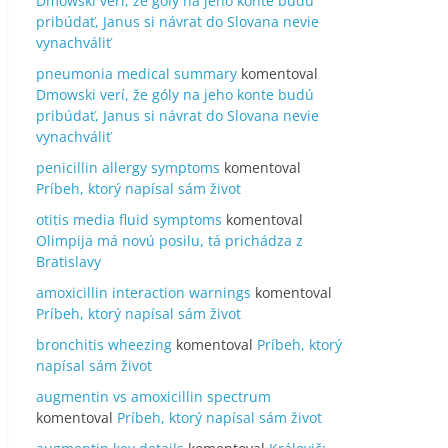
Dmowski verí, že góly na jeho konte budú
pribúdať, Janus si návrat do Slovana nevie
vynachváliť
pneumonia medical summary
komentoval
Dmowski verí, že góly na jeho konte budú
pribúdať, Janus si návrat do Slovana nevie
vynachváliť
penicillin allergy symptoms
komentoval
Príbeh, ktorý napísal sám život
otitis media fluid symptoms
komentoval
Olimpija má novú posilu, tá prichádza z
Bratislavy
amoxicillin interaction warnings
komentoval
Príbeh, ktorý napísal sám život
bronchitis wheezing
komentoval
Príbeh, ktorý
napísal sám život
augmentin vs amoxicillin spectrum
komentoval
Príbeh, ktorý napísal sám život