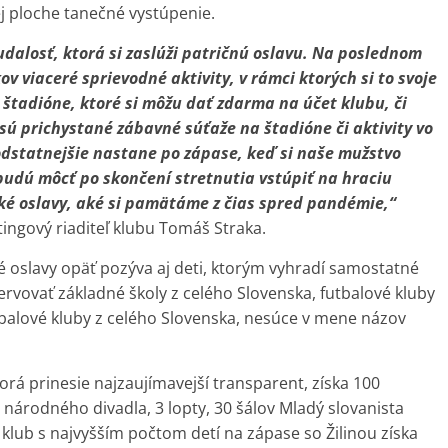
j ploche tanečné vystúpenie.
 udalosť, ktorá si zaslúži patričnú oslavu. Na poslednom
v viaceré sprievodné aktivity, v rámci ktorých si to svoje
a štadióne, ktoré si môžu dať zdarma na účet klubu, či
 sú prichystané zábavné súťaže na štadióne či aktivity vo
odstatnejšie nastane po zápase, keď si naše mužstvo
budú môcť po skončení stretnutia vstúpiť na hraciu
aké oslavy, aké si pamätáme z čias spred pandémie,“
ingový riaditeľ klubu Tomáš Straka.
é oslavy opäť pozýva aj deti, ktorým vyhradí samostatné
rvovať základné školy z celého Slovenska, futbalové kluby
balové kluby z celého Slovenska, nesúce v mene názov
torá prinesie najzaujímavejší transparent, získa 100
národného divadla, 3 lopty, 30 šálov Mladý slovanista
 klub s najvyšším počtom detí na zápase so Žilinou získa