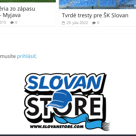
éria zo zápasu
– Myjava
Tvrdé tresty pre ŠK Slovan
2015
0
29. júla 2022
0
 musíte
prihlásiť
.