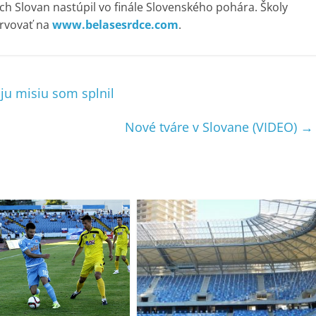
ch Slovan nastúpil vo finále Slovenského pohára. Školy
ervovať na
www.belasesrdce.com
.
ju misiu som splnil
Nové tváre v Slovane (VIDEO)
→