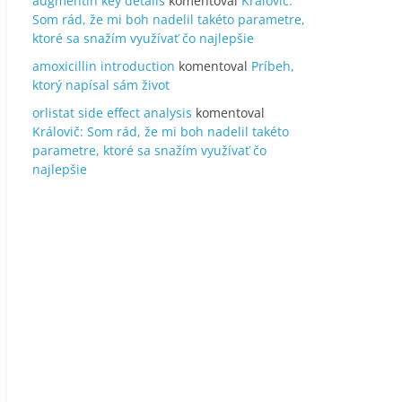
augmentin key details
komentoval
Královič:
Som rád, že mi boh nadelil takéto parametre,
ktoré sa snažím využívať čo najlepšie
amoxicillin introduction
komentoval
Príbeh,
ktorý napísal sám život
orlistat side effect analysis
komentoval
Královič: Som rád, že mi boh nadelil takéto
parametre, ktoré sa snažím využívať čo
najlepšie