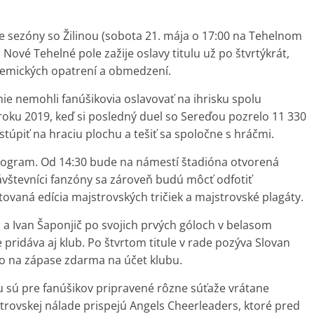
e sezóny so Žilinou (sobota 21. mája o 17:00 na Tehelnom
 Nové Tehelné pole zažije oslavy titulu už po štvrtýkrát,
demických opatrení a obmedzení.
e nemohli fanúšikovia oslavovať na ihrisku spolu
roku 2019, keď si posledný duel so Sereďou pozrelo 11 330
túpiť na hraciu plochu a tešiť sa spoločne s hráčmi.
program. Od 14:30 bude na námestí štadióna otvorená
Návštevníci fanzóny sa zároveň budú môcť odfotiť
tovaná edícia majstrovských tričiek a majstrovské plagáty.
a a Ivan Šaponjič po svojich prvých góloch v belasom
ve pridáva aj klub. Po štvrtom titule v rade pozýva Slovan
ivo na zápase zdarma na účet klubu.
 sú pre fanúšikov pripravené rôzne súťaže vrátane
rovskej nálade prispejú Angels Cheerleaders, ktoré pred