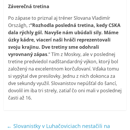
Záverečná tretina
Po zápase to priznal aj tréner Slovana Vladimír
Országh,
:“Rozhodla posledná tretina, kedy CSKA
dala rýchly gól. Navyše nám ubúdali sily. Máme
úzky kádre, viacerí naši hráči reprezentovali
svoju krajinu. Dve tretiny sme odohrali
vyrovnaný zápas
.“ Tím z Moskvy, ale v poslednej
tretine predviedol nadštandardný výkon, ktorý bol
založený na excelentnom korčuľovaní. Vďaka tomu
si vypýtal dve presilovky. Jednu z nich dokonca za
dve sekundy využil. Slovanistov nepúšťal do šancí,
dovolil im iba tri strely, zatiaľ čo oni mali v poslednej
časti až 16.
←
Slovanistky v Luhačoviciach nestačili na