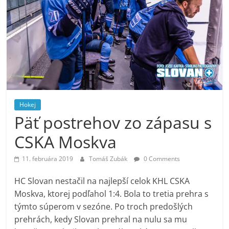
Hokej
Päť postrehov zo zápasu s
CSKA Moskva
11. februára 2019
Tomáš Zubák
0 Comments
HC Slovan nestačil na najlepší celok KHL CSKA
Moskva, ktorej podľahol 1:4. Bola to tretia prehra s
týmto súperom v sezóne. Po troch predošlých
prehrách, kedy Slovan prehral na nulu sa mu