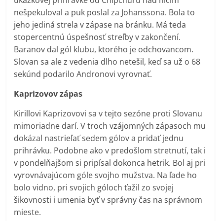
nešpekuloval a puk poslal za Johanssona. Bola to
jeho jediná strela v zápase na bránku. Má teda
stopercentnú úspešnosť streľby v zakončení.
Baranov dal gól klubu, ktorého je odchovancom.
Slovan sa ale z vedenia dlho netešil, keď sa už o 68
sekúnd podarilo Andronovi vyrovnať.
Kaprizovov zápas
Kirillovi Kaprizovovi sa v tejto sezóne proti Slovanu
mimoriadne darí. V troch vzájomných zápasoch mu
dokázal nastrieľať sedem gólov a pridať jednu
prihrávku. Podobne ako v predošlom stretnutí, tak i
v pondelňajšom si pripísal dokonca hetrik. Bol aj pri
vyrovnávajúcom góle svojho mužstva. Na ľade ho
bolo vidno, pri svojich góloch ťažil zo svojej
šikovnosti i umenia byť v správny čas na správnom
mieste.