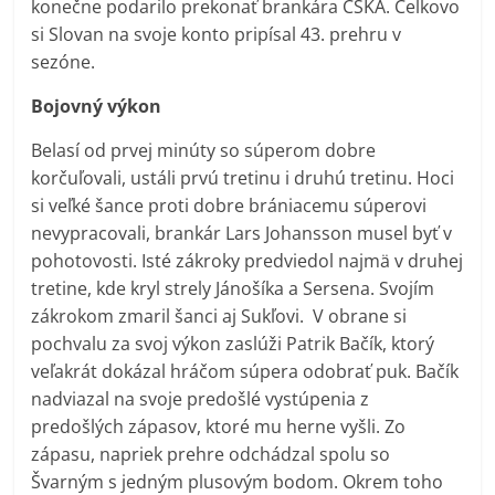
konečne podarilo prekonať brankára CSKA. Celkovo
si Slovan na svoje konto pripísal 43. prehru v
sezóne.
Bojovný výkon
Belasí od prvej minúty so súperom dobre
korčuľovali, ustáli prvú tretinu i druhú tretinu. Hoci
si veľké šance proti dobre brániacemu súperovi
nevypracovali, brankár Lars Johansson musel byť v
pohotovosti. Isté zákroky predviedol najmä v druhej
tretine, kde kryl strely Jánošíka a Sersena. Svojím
zákrokom zmaril šanci aj Sukľovi. V obrane si
pochvalu za svoj výkon zaslúži Patrik Bačík, ktorý
veľakrát dokázal hráčom súpera odobrať puk. Bačík
nadviazal na svoje predošlé vystúpenia z
predošlých zápasov, ktoré mu herne vyšli. Zo
zápasu, napriek prehre odchádzal spolu so
Švarným s jedným plusovým bodom. Okrem toho