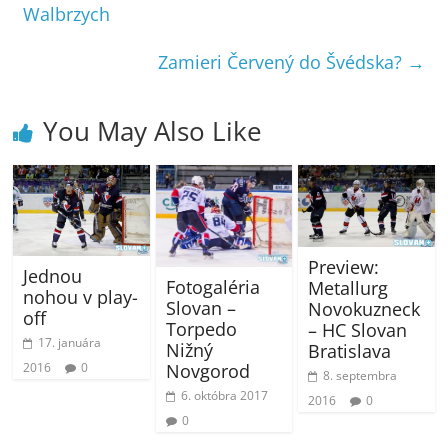
Walbrzych
Zamieri Červený do Švédska?
→
You May Also Like
Preview:
Jednou
Fotogaléria
Metallurg
nohou v play-
Slovan –
Novokuzneck
off
Torpedo
– HC Slovan
17. januára
Nižný
Bratislava
Novgorod
2016
0
8. septembra
6. októbra 2017
2016
0
0