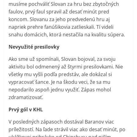
musíme pochváliť Slovan za hru bez zbytočných
faulov, prvý faul spravil až desať minút pred
koncom. Slovanu za jeho predvedenú hru aj
napriek prehre fanúšikovia zatlieskali. Tí videli
snahu domácich, ktorá nestačila na kvalitu súpera.
Nevyužité presilovky
Ako sme už spomínali, Slovan bojoval, za svoju
aktivitu bol odmenený až štyrmi presilovkami. Nie
všetky mu vyšli podľa predstáv, ale dokázal si
vypracovať šance. Je na škodu veci, že sa mu
nepodarilo aspoň jednu využiť. Zápas mohol
zdramatizovať.
Prvý gól v KHL
V posledných zápasoch dostával Baranov viac
príležitostí. Na ľade strávil viac ako desať minút, po
ukážkovej prihrávke od Chipchuru nad ničím