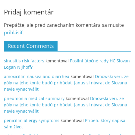
Pridaj komentár
Prepáčte, ale pred zanechaním komentára sa musíte
prihlásiť
.
Recent Comments
sinusitis risk factors
komentoval
Posilní útočné rady HC Slovan
Logan Nijhoff?
amoxicillin nausea and diarrhea
komentoval
Dmowski verí, že
góly na jeho konte budú pribúdať, Janus si návrat do Slovana
nevie vynachváliť
pneumonia medical summary
komentoval
Dmowski verí, že
góly na jeho konte budú pribúdať, Janus si návrat do Slovana
nevie vynachváliť
penicillin allergy symptoms
komentoval
Príbeh, ktorý napísal
sám život