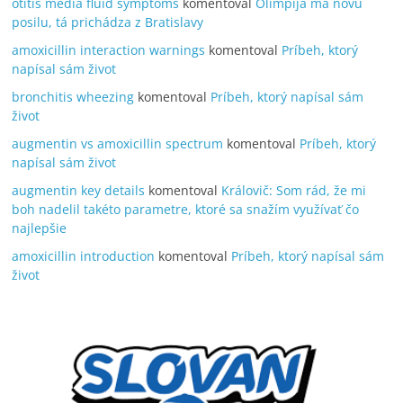
otitis media fluid symptoms
komentoval
Olimpija má novú
posilu, tá prichádza z Bratislavy
amoxicillin interaction warnings
komentoval
Príbeh, ktorý
napísal sám život
bronchitis wheezing
komentoval
Príbeh, ktorý napísal sám
život
augmentin vs amoxicillin spectrum
komentoval
Príbeh, ktorý
napísal sám život
augmentin key details
komentoval
Královič: Som rád, že mi
boh nadelil takéto parametre, ktoré sa snažím využívať čo
najlepšie
amoxicillin introduction
komentoval
Príbeh, ktorý napísal sám
život