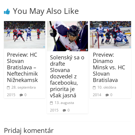
You May Also Like
Preview:
Preview: HC
Solenský sa o
Dinamo
Slovan
drafte
Minsk vs. HC
Bratislava –
Slovana
Slovan
Neftechimik
dozvedel z
Bratislava
Nižnekamsk
facebooku,
10. októbra
28. septembra
priorita je
však jasná
2014
0
2015
0
13. augusta
2015
0
Pridaj komentár