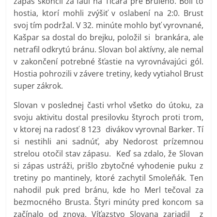
zápas skončil za faul na Tičara pre Bruleho. Boli to
hostia, ktorí mohli zvýšiť v oslabení na 2:0. Brust
svoj tím podržal. V 32. minúte mohlo byť vyrovnané,
Kašpar sa dostal do brejku, položil si brankára, ale
netrafil odkrytú bránu. Slovan bol aktívny, ale nemal
v zakončení potrebné šťastie na vyrovnávajúci gól.
Hostia pohrozili v závere tretiny, kedy vytiahol Brust
super zákrok.
Slovan v poslednej časti vrhol všetko do útoku, za
svoju aktivitu dostal presilovku štyroch proti trom,
v ktorej na radosť 8 123 divákov vyrovnal Barker. Tí
si nestihli ani sadnúť, aby Nedorost prízemnou
strelou otočil stav zápasu. Keď sa zdalo, že Slovan
si zápas ustráži, prišlo zbytočné vyhodenie puku z
tretiny po mantinely, ktoré zachytil Smoleňák. Ten
nahodil puk pred bránu, kde ho Merl tečoval za
bezmocného Brusta. Štyri minúty pred koncom sa
začínalo od znova. Víťazstvo Slovana zariadil z