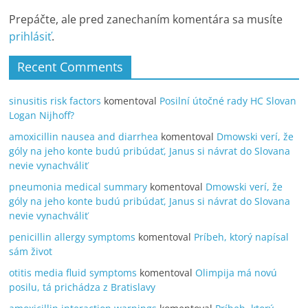
Prepáčte, ale pred zanechaním komentára sa musíte
prihlásiť
.
Recent Comments
sinusitis risk factors
komentoval
Posilní útočné rady HC Slovan
Logan Nijhoff?
amoxicillin nausea and diarrhea
komentoval
Dmowski verí, že
góly na jeho konte budú pribúdať, Janus si návrat do Slovana
nevie vynachváliť
pneumonia medical summary
komentoval
Dmowski verí, že
góly na jeho konte budú pribúdať, Janus si návrat do Slovana
nevie vynachváliť
penicillin allergy symptoms
komentoval
Príbeh, ktorý napísal
sám život
otitis media fluid symptoms
komentoval
Olimpija má novú
posilu, tá prichádza z Bratislavy