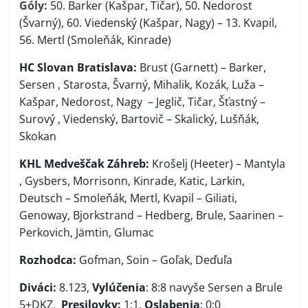
Góly:
50. Barker (Kašpar, Tičar), 50. Nedorost
(Švarný), 60. Viedenský (Kašpar, Nagy) – 13. Kvapil,
56. Mertl (Smoleňák, Kinrade)
HC Slovan Bratislava:
Brust (Garnett) – Barker,
Sersen , Starosta, Švarný, Mihalik, Kozák, Luža –
Kašpar, Nedorost, Nagy – Jeglič, Tičar, Šťastný –
Surový , Viedenský, Bartovič – Skalický, Lušňák,
Skokan
KHL Medveščak Záhreb:
Krošelj (Heeter) – Mantyla
, Gysbers, Morrisonn, Kinrade, Katic, Larkin,
Deutsch – Smoleňák, Mertl, Kvapil – Giliati,
Genoway, Bjorkstrand – Hedberg, Brule, Saarinen –
Perkovich, Jämtin, Glumac
Rozhodca:
Gofman, Soin – Goľak, Deďuľa
Diváci:
8.123,
Vylúčenia
: 8:8 navyše Sersen a Brule
5+DKZ,
Presilovky:
1:1,
Oslabenia
: 0:0