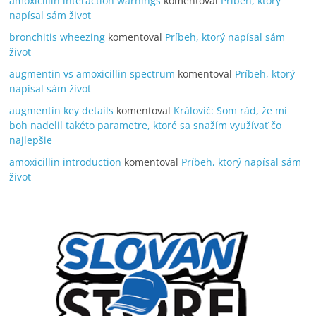
amoxicillin interaction warnings
komentoval
Príbeh, ktorý
napísal sám život
bronchitis wheezing
komentoval
Príbeh, ktorý napísal sám
život
augmentin vs amoxicillin spectrum
komentoval
Príbeh, ktorý
napísal sám život
augmentin key details
komentoval
Královič: Som rád, že mi
boh nadelil takéto parametre, ktoré sa snažím využívať čo
najlepšie
amoxicillin introduction
komentoval
Príbeh, ktorý napísal sám
život