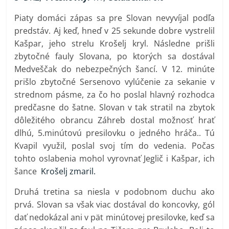
Piaty domáci zápas sa pre Slovan nevyvíjal podľa
predstáv. Aj keď, hneď v 25 sekunde dobre vystrelil
Kašpar, jeho strelu Krošelj kryl. Následne prišli
zbytočné fauly Slovana, po ktorých sa dostával
Medveščak do nebezpečných šancí. V 12. minúte
prišlo zbytočné Sersenovo vylúčenie za sekanie v
strednom pásme, za čo ho poslal hlavný rozhodca
predčasne do šatne. Slovan v tak stratil na zbytok
dôležitého obrancu Záhreb dostal možnosť hrať
dlhú, 5.minútovú presilovku o jedného hráča.. Tú
Kvapil využil, poslal svoj tím do vedenia. Počas
tohto oslabenia mohol vyrovnať Jeglič i Kašpar, ich
šance
Krošelj zmaril.
Druhá tretina sa niesla v podobnom duchu ako
prvá. Slovan sa však viac dostával do koncovky, gól
dať nedokázal ani v pät minútovej presilovke, keď sa