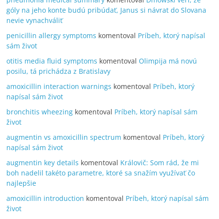
góly na jeho konte budú pribúdať, Janus si návrat do Slovana
nevie vynachváliť
penicillin allergy symptoms
komentoval
Príbeh, ktorý napísal
sám život
otitis media fluid symptoms
komentoval
Olimpija má novú
posilu, tá prichádza z Bratislavy
amoxicillin interaction warnings
komentoval
Príbeh, ktorý
napísal sám život
bronchitis wheezing
komentoval
Príbeh, ktorý napísal sám
život
augmentin vs amoxicillin spectrum
komentoval
Príbeh, ktorý
napísal sám život
augmentin key details
komentoval
Královič: Som rád, že mi
boh nadelil takéto parametre, ktoré sa snažím využívať čo
najlepšie
amoxicillin introduction
komentoval
Príbeh, ktorý napísal sám
život