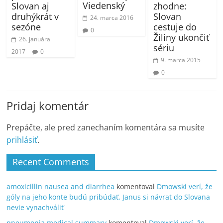
Viedenský
Slovan aj
zhodne:
druhýkrát v
Slovan
24. marca 2016
sezóne
cestuje do
0
Žiliny ukončiť
26. januára
sériu
2017
0
9. marca 2015
0
Pridaj komentár
Prepáčte, ale pred zanechaním komentára sa musíte
prihlásiť
.
Recent Comments
amoxicillin nausea and diarrhea
komentoval
Dmowski verí, že
góly na jeho konte budú pribúdať, Janus si návrat do Slovana
nevie vynachváliť
pneumonia medical summary
komentoval
Dmowski verí, že