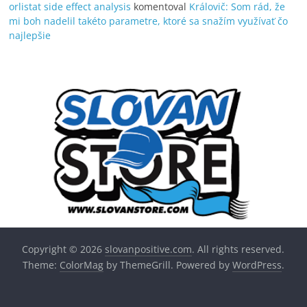
orlistat side effect analysis
komentoval
Královič: Som rád, že
mi boh nadelil takéto parametre, ktoré sa snažím využívať čo
najlepšie
Copyright © 2026
slovanpositive.com
. All rights reserved.
Theme:
ColorMag
by ThemeGrill. Powered by
WordPress
.