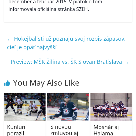
december a február 2015. V piatok o tom
informovala oficiálna stránka SZĽH.
←
Hokejbalisti už poznajú svoj rozpis zápasov,
cieľ je opäť najvyšší
Preview: MŠK Žilina vs. ŠK Slovan Bratislava
→
You May Also Like
S novou
Kunlun
Mosnár aj
zmluvou aj
porazil
Halama