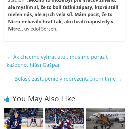
štadión. „
Možno to môže byť pre hráčov zmena,
ale myslím si, že to boli ťažké zápasy, ktoré stáli
nielen nás, ale aj ich veľa síl. Mám pocit, že to
Nitru nebavilo hrať tak, ako hrali naposledy v
Nitre
„, uviedol Sersen.
←
Ak chceme vyhrať titul, musíme poraziť
každého, hlási Gašpar
Belasé zastúpenie v reprezentačnom tíme
→
You May Also Like