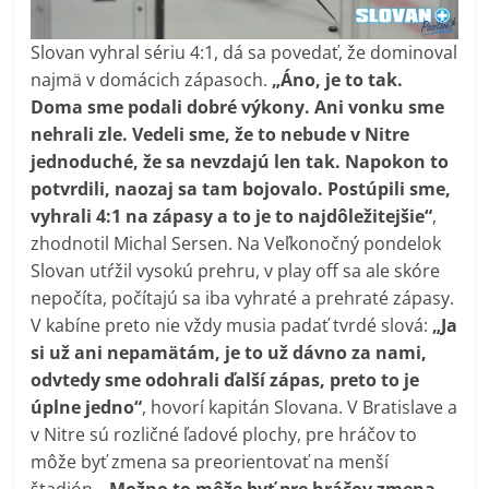
Slovan vyhral sériu 4:1, dá sa povedať, že dominoval
najmä v domácich zápasoch.
„Áno, je to tak.
Doma sme podali dobré výkony. Ani vonku sme
nehrali zle. Vedeli sme, že to nebude v Nitre
jednoduché, že sa nevzdajú len tak. Napokon to
potvrdili, naozaj sa tam bojovalo. Postúpili sme,
vyhrali 4:1 na zápasy a to je to najdôležitejšie“
,
zhodnotil Michal Sersen. Na Veľkonočný pondelok
Slovan utŕžil vysokú prehru, v play off sa ale skóre
nepočíta, počítajú sa iba vyhraté a prehraté zápasy.
V kabíne preto nie vždy musia padať tvrdé slová:
„Ja
si už ani nepamätám, je to už dávno za nami,
odvtedy sme odohrali ďalší zápas, preto to je
úplne jedno“
, hovorí kapitán Slovana. V Bratislave a
v Nitre sú rozličné ľadové plochy, pre hráčov to
môže byť zmena sa preorientovať na menší