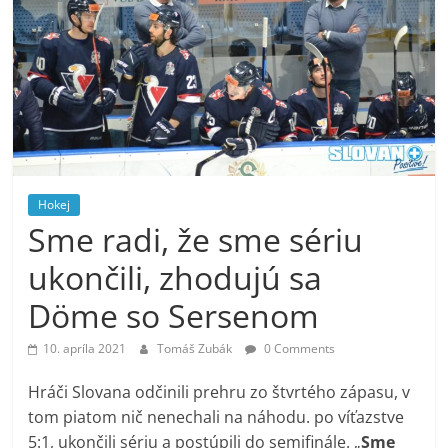
Hokej
Sme radi, že sme sériu
ukončili, zhodujú sa
Döme so Sersenom
10. apríla 2021
Tomáš Zubák
0 Comments
Hráči Slovana odčinili prehru zo štvrtého zápasu, v
tom piatom nič nenechali na náhodu. po víťazstve
5:1, ukončili sériu a postúpili do semifinále. „
Sme