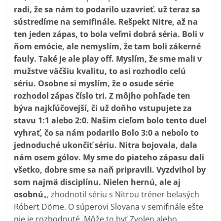
radi, že sa nám to podarilo uzavrieť. už teraz sa
sústredíme na semifinále. Rešpekt Nitre, až na
ten jeden zápas, to bola veľmi dobrá séria. Boli v
ňom emócie, ale nemyslím, že tam boli zákerné
fauly. Také je ale play off. Myslím, že sme mali v
mužstve väčšiu kvalitu, to asi rozhodlo celú
sériu. Osobne si myslím, že o osude série
rozhodol zápas číslo tri. Z môjho pohľade ten
býva najkľúčovejší, či už doňho vstupujete za
stavu 1:1 alebo 2:0. Našim cieľom bolo tento duel
vyhrať, čo sa nám podarilo Bolo 3:0 a nebolo to
jednoduché ukončiť sériu. Nitra bojovala, dala
nám osem gólov. My sme do piateho zápasu dali
všetko, dobre sme sa naň pripravili. Vyzdvihol by
som najmä disciplínu. Nielen hernú, ale aj
osobnú
„, zhodnotil sériu s Nitrou tréner belasých
Róbert Döme. O súperovi Slovana v semifinále ešte
nie je rozhodnuté. Môže to byť Zvolen alebo