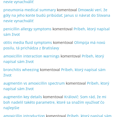
nevie vynachváliť
pneumonia medical summary
komentoval
Dmowski verí, že
góly na jeho konte budú pribúdať, Janus si návrat do Slovana
nevie vynachváliť
penicillin allergy symptoms
komentoval
Príbeh, ktorý napísal
sám život
otitis media fluid symptoms
komentoval
Olimpija má novú
posilu, tá prichádza z Bratislavy
amoxicillin interaction warnings
komentoval
Príbeh, ktorý
napísal sám život
bronchitis wheezing
komentoval
Príbeh, ktorý napísal sám
život
augmentin vs amoxicillin spectrum
komentoval
Príbeh, ktorý
napísal sám život
augmentin key details
komentoval
Královič: Som rád, že mi
boh nadelil takéto parametre, ktoré sa snažím využívať čo
najlepšie
amoxicillin introduction
komentoval
Príbeh, ktorý napísal sám