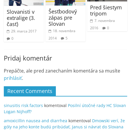
Pred šiestym
Šesťbodový
Slovanisti v
tripom
zápas pre
extralige (3.
7. novembra
Slovan
časť)
2016
0
18. novembra
29. marca 2017
2014
5
0
Pridaj komentár
Prepáčte, ale pred zanechaním komentára sa musíte
prihlásiť
.
Recent Comments
sinusitis risk factors
komentoval
Posilní útočné rady HC Slovan
Logan Nijhoff?
amoxicillin nausea and diarrhea
komentoval
Dmowski verí, že
góly na jeho konte budú pribúdať, Janus si návrat do Slovana