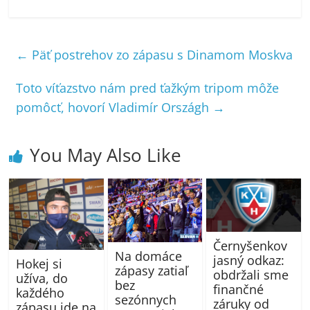
←
Päť postrehov zo zápasu s Dinamom Moskva
Toto víťazstvo nám pred ťažkým tripom môže
pomôcť, hovorí Vladimír Országh
→
You May Also Like
Černyšenkov
Na domáce
jasný odkaz:
Hokej si
zápasy zatiaľ
obdržali sme
užíva, do
bez
finančné
každého
sezónnych
záruky od
zápasu ide na