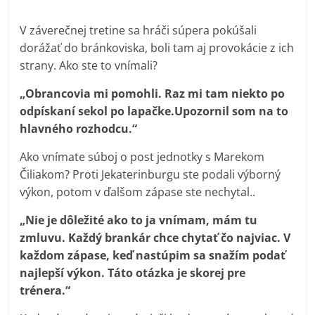
V záverečnej tretine sa hráči súpera pokúšali
dorážať do bránkoviska, boli tam aj provokácie z ich
strany. Ako ste to vnímali?
„Obrancovia mi pomohli. Raz mi tam niekto po
odpískaní sekol po lapačke.Upozornil som na to
hlavného rozhodcu.“
Ako vnímate súboj o post jednotky s Marekom
Čiliakom? Proti Jekaterinburgu ste podali výborný
výkon, potom v ďalšom zápase ste nechytal..
„Nie je dôležité ako to ja vnímam, mám tu
zmluvu. Každý brankár chce chytať čo najviac. V
každom zápase, keď nastúpim sa snažím podať
najlepší výkon. Táto otázka je skorej pre
trénera.“