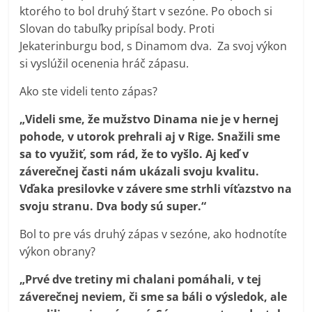
ktorého to bol druhý štart v sezóne. Po oboch si
Slovan do tabuľky pripísal body. Proti
Jekaterinburgu bod, s Dinamom dva. Za svoj výkon
si vyslúžil ocenenia hráč zápasu.
Ako ste videli tento zápas?
„Videli sme, že mužstvo Dinama nie je v hernej
pohode, v utorok prehrali aj v Rige. Snažili sme
sa to využiť, som rád, že to vyšlo. Aj keď v
záverečnej časti nám ukázali svoju kvalitu.
Vďaka presilovke v závere sme strhli víťazstvo na
svoju stranu. Dva body sú super.“
Bol to pre vás druhý zápas v sezóne, ako hodnotíte
výkon obrany?
„Prvé dve tretiny mi chalani pomáhali, v tej
záverečnej neviem, či sme sa báli o výsledok, ale