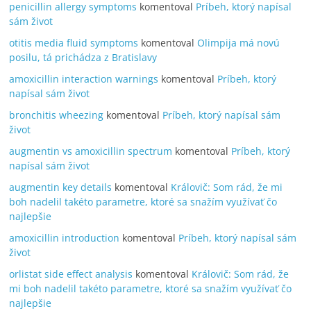
penicillin allergy symptoms
komentoval
Príbeh, ktorý napísal
sám život
otitis media fluid symptoms
komentoval
Olimpija má novú
posilu, tá prichádza z Bratislavy
amoxicillin interaction warnings
komentoval
Príbeh, ktorý
napísal sám život
bronchitis wheezing
komentoval
Príbeh, ktorý napísal sám
život
augmentin vs amoxicillin spectrum
komentoval
Príbeh, ktorý
napísal sám život
augmentin key details
komentoval
Královič: Som rád, že mi
boh nadelil takéto parametre, ktoré sa snažím využívať čo
najlepšie
amoxicillin introduction
komentoval
Príbeh, ktorý napísal sám
život
orlistat side effect analysis
komentoval
Královič: Som rád, že
mi boh nadelil takéto parametre, ktoré sa snažím využívať čo
najlepšie