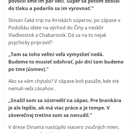
povolili sme im pár vecí. Súper sa potom dostal
do tlaku a podarilo sa im vyrovnať.“
Slovan čaká trip na ihriskách súperov, po zápase v
Podoľsku idete na východ do Číny a neskôr
Vladivostok a Chabarovsk. Dá sa na to nejak
psychicky pripraviť?
„Tam sa toho veľmi veľa vymyslieť nedá.
Budeme to musieť odohrať, pár dní tam budeme
po tme (úsmev).“
Ako sa vám chytalo? V zápase boli pasáže, kde ste
nemali veľa zásahov..
„Snažil som sa sústrediť na zápas. Pre brankára
je ale lepšie, ak má viac práce a je tempe. V
záverečnej tretine som sa nenudil.“
V drese Dinama nastúpilo viacero zvučných mien,