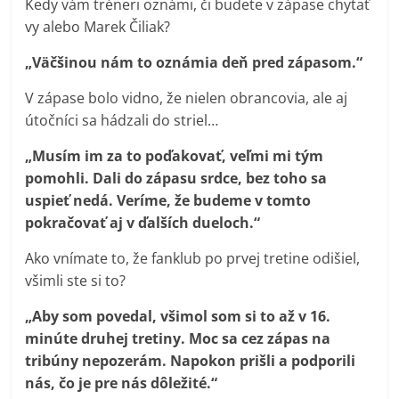
Kedy vám tréneri oznámi, či budete v zápase chytať
vy alebo Marek Čiliak?
„Väčšinou nám to oznámia deň pred zápasom.“
V zápase bolo vidno, že nielen obrancovia, ale aj
útočníci sa hádzali do striel…
„Musím im za to poďakovať, veľmi mi tým
pomohli. Dali do zápasu srdce, bez toho sa
uspieť nedá. Veríme, že budeme v tomto
pokračovať aj v ďalších dueloch.“
Ako vnímate to, že fanklub po prvej tretine odišiel,
všimli ste si to?
„Aby som povedal, všimol som si to až v 16.
minúte druhej tretiny. Moc sa cez zápas na
tribúny nepozerám. Napokon prišli a podporili
nás, čo je pre nás dôležité.“