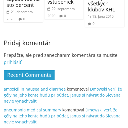
vstupeniek
všetkých
sto percent
klubov KHL
22. septembra
21. decembra
2020
0
18. júna 2015
2020
0
0
Pridaj komentár
Prepáčte, ale pred zanechaním komentára sa musíte
prihlásiť
.
Recent Comments
amoxicillin nausea and diarrhea
komentoval
Dmowski verí, že
góly na jeho konte budú pribúdať, Janus si návrat do Slovana
nevie vynachváliť
pneumonia medical summary
komentoval
Dmowski verí, že
góly na jeho konte budú pribúdať, Janus si návrat do Slovana
nevie vynachváliť