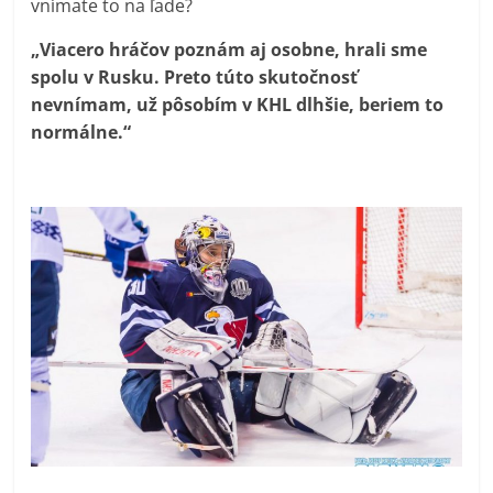
vnímate to na ľade?
„Viacero hráčov poznám aj osobne, hrali sme
spolu v Rusku. Preto túto skutočnosť
nevnímam, už pôsobím v KHL dlhšie, beriem to
normálne.“