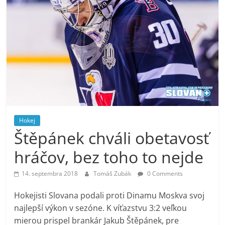
Hokej
Štěpánek chváli obetavosť
hráčov, bez toho to nejde
14. septembra 2018
Tomáš Zubák
0 Comments
Hokejisti Slovana podali proti Dinamu Moskva svoj
najlepší výkon v sezóne. K víťazstvu 3:2 veľkou
mierou prispel brankár Jakub Štěpánek, pre