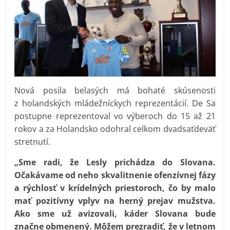
Nová posila belasých má bohaté skúsenosti
z holandských mládežníckych reprezentácií. De Sa
postupne reprezentoval vo výberoch do 15 až 21
rokov a za Holandsko odohral celkom dvadsaťdeväť
stretnutí.
„Sme radi, že Lesly prichádza do Slovana.
Očakávame od neho skvalitnenie ofenzívnej fázy
a rýchlosť v krídelných priestoroch, čo by malo
mať pozitívny vplyv na herný prejav mužstva.
Ako sme už avizovali, káder Slovana bude
značne obmenený. Môžem prezradiť, že v letnom