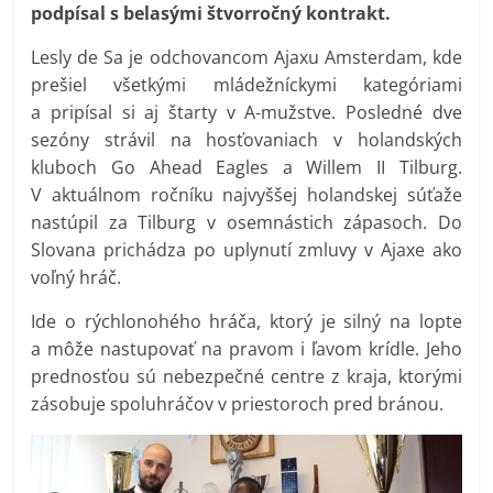
podpísal s belasými štvorročný kontrakt.
Lesly de Sa je odchovancom Ajaxu Amsterdam, kde
prešiel všetkými mládežníckymi kategóriami
a pripísal si aj štarty v A-mužstve. Posledné dve
sezóny strávil na hosťovaniach v holandských
kluboch Go Ahead Eagles a Willem II Tilburg.
V aktuálnom ročníku najvyššej holandskej súťaže
nastúpil za Tilburg v osemnástich zápasoch. Do
Slovana prichádza po uplynutí zmluvy v Ajaxe ako
voľný hráč.
Ide o rýchlonohého hráča, ktorý je silný na lopte
a môže nastupovať na pravom i ľavom krídle. Jeho
prednosťou sú nebezpečné centre z kraja, ktorými
zásobuje spoluhráčov v priestoroch pred bránou.