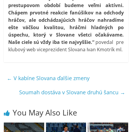
prestupovom období budeme veľmi aktívni.
Chápem prvotné reakcie fanúšikov na odchody
hráčov, ale odchádzajúcich hráčov nahradíme
ešte väčšou kvalitou, hráčmi hladných po
úspechu, ktorý v Slovane všetci očakávame.
Naše ciele sú vždy iba tie najvyššie.“
povedal pre
klubový web viceprezident Slovana Ivan Kmotrík ml.
←
V kabíne Slovana ďalšie zmeny
Soumah dostáva v Slovane druhú šancu
→
You May Also Like