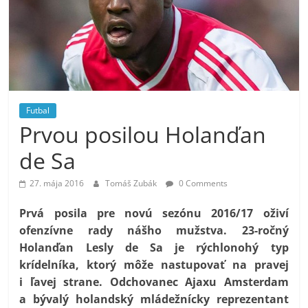
Futbal
Prvou posilou Holanďan
de Sa
27. mája 2016
Tomáš Zubák
0 Comments
Prvá posila pre novú sezónu 2016/17 oživí
ofenzívne rady nášho mužstva. 23-ročný
Holanďan Lesly de Sa je rýchlonohý typ
krídelníka, ktorý môže nastupovať na pravej
i ľavej strane. Odchovanec Ajaxu Amsterdam
a bývalý holandský mládežnícky reprezentant