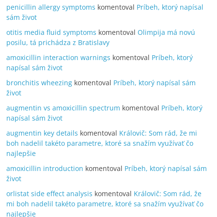
penicillin allergy symptoms
komentoval
Príbeh, ktorý napísal
sám život
otitis media fluid symptoms
komentoval
Olimpija má novú
posilu, tá prichádza z Bratislavy
amoxicillin interaction warnings
komentoval
Príbeh, ktorý
napísal sám život
bronchitis wheezing
komentoval
Príbeh, ktorý napísal sám
život
augmentin vs amoxicillin spectrum
komentoval
Príbeh, ktorý
napísal sám život
augmentin key details
komentoval
Královič: Som rád, že mi
boh nadelil takéto parametre, ktoré sa snažím využívať čo
najlepšie
amoxicillin introduction
komentoval
Príbeh, ktorý napísal sám
život
orlistat side effect analysis
komentoval
Královič: Som rád, že
mi boh nadelil takéto parametre, ktoré sa snažím využívať čo
najlepšie