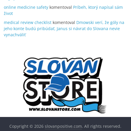
online medicine safety
komentoval
Príbeh, ktorý napísal sám
život
medical review checklist
komentoval
Dmowski verí, že góly na
jeho konte budú pribúdať, Janus si návrat do Slovana nevie
vynachváliť
Copyright © 2026
slovanpositive.com
. All rights reserved.