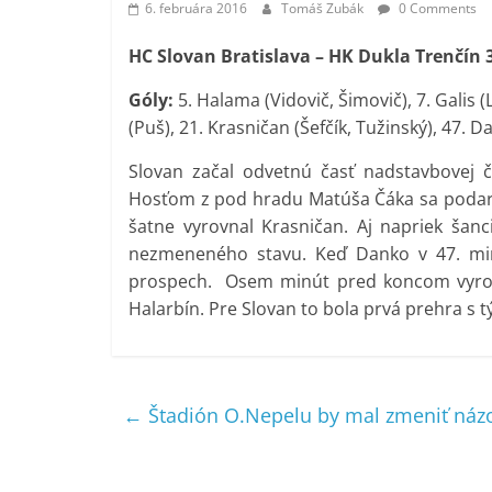
6. februára 2016
Tomáš Zubák
0 Comments
HC Slovan Bratislava – HK Dukla Trenčín 3:4
Góly:
5. Halama (Vidovič, Šimovič), 7. Galis (
(Puš), 21. Krasničan (Šefčík, Tužinský), 47. 
Slovan začal odvetnú časť nadstavbovej č
Hosťom z pod hradu Matúša Čáka sa podarilo
šatne vyrovnal Krasničan. Aj napriek šan
nezmeneného stavu. Keď Danko v 47. minút
prospech. Osem minút pred koncom vyrovn
Halarbín. Pre Slovan to bola prvá prehra s 
←
Štadión O.Nepelu by mal zmeniť názov