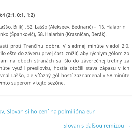
 (2:1, 0:1, 1:2)
Laššo, Bilík) , 52. Laššo (Alekseev, Bednarič) – 16. Halabrín
Danko (Špankovič), 58. Halarbín (Krasničan, Berák).
asti proti Trenčínu dobre. V siedmej minúte viedol 2:0.
 ešte do záveru prvej časti znížiť, aby rýchlym gólom zo
ciam na oboch stranách sa išlo do záverečnej tretiny za
e využil presilovku, hostia otočili stava zápasu v ich
al Laššo, ale víťazný gól hostí zaznamenal v 58.minúte
týmto súperom v tejto sezóne.
, Slovan si ho cení na polmilióna eur
Slovan s ďalšou remízou
→