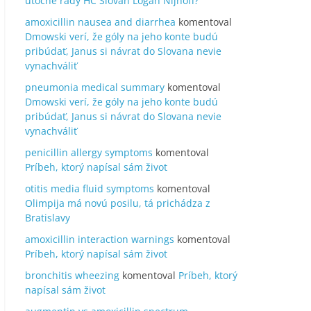
útočné rady HC Slovan Logan Nijhoff?
amoxicillin nausea and diarrhea
komentoval
Dmowski verí, že góly na jeho konte budú
pribúdať, Janus si návrat do Slovana nevie
vynachváliť
pneumonia medical summary
komentoval
Dmowski verí, že góly na jeho konte budú
pribúdať, Janus si návrat do Slovana nevie
vynachváliť
penicillin allergy symptoms
komentoval
Príbeh, ktorý napísal sám život
otitis media fluid symptoms
komentoval
Olimpija má novú posilu, tá prichádza z
Bratislavy
amoxicillin interaction warnings
komentoval
Príbeh, ktorý napísal sám život
bronchitis wheezing
komentoval
Príbeh, ktorý
napísal sám život