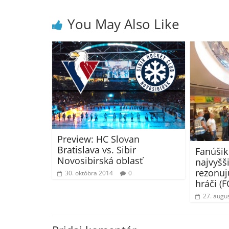
You May Also Like
Preview: HC Slovan
Bratislava vs. Sibir
Fanúšik
Novosibirská oblasť
najvyšši
rezonuj
30. októbra 2014
0
hráči (
27. augu