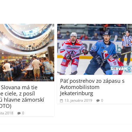
Päť postrehov zo zápasu s
Avtomobilistom
 Slovana má tie
Jekaterinburg
e ciele, z posíl
ú hlavne zámorskí
13. januára 2019
0
FOTO)
sta 2018
0