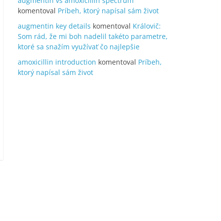
augmentin vs amoxicillin spectrum
komentoval
Príbeh, ktorý napísal sám život
augmentin key details
komentoval
Královič:
Som rád, že mi boh nadelil takéto parametre,
ktoré sa snažím využívať čo najlepšie
amoxicillin introduction
komentoval
Príbeh,
ktorý napísal sám život