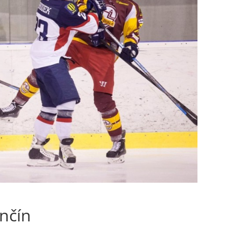
enčín