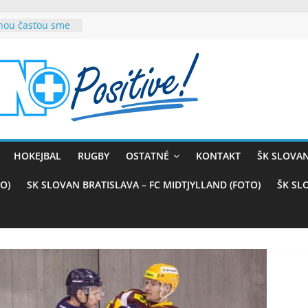
rnou časťou sme
vana teší, chce
sťou tímového
com
belasých
ý (VIDEO)
skali prvenstvo
enom
rnaji
HOKEJBAL
RUGBY
OSTATNÉ
KONTAKT
ŠK SLOVAN
ťazstvo nad
)
O)
SK SLOVAN BRATISLAVA – FC MIDTJYLLAND (FOTO)
ŠK SL