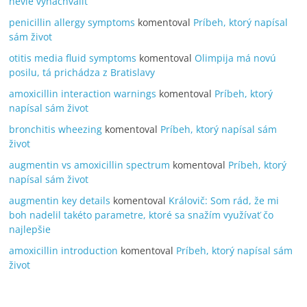
nevie vynachváliť
penicillin allergy symptoms
komentoval
Príbeh, ktorý napísal
sám život
otitis media fluid symptoms
komentoval
Olimpija má novú
posilu, tá prichádza z Bratislavy
amoxicillin interaction warnings
komentoval
Príbeh, ktorý
napísal sám život
bronchitis wheezing
komentoval
Príbeh, ktorý napísal sám
život
augmentin vs amoxicillin spectrum
komentoval
Príbeh, ktorý
napísal sám život
augmentin key details
komentoval
Královič: Som rád, že mi
boh nadelil takéto parametre, ktoré sa snažím využívať čo
najlepšie
amoxicillin introduction
komentoval
Príbeh, ktorý napísal sám
život