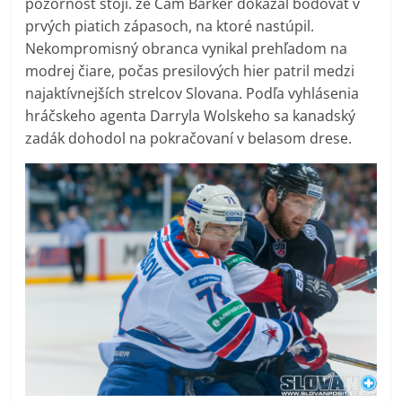
pozornosť stojí. že Cam Barker dokázal bodovať v
prvých piatich zápasoch, na ktoré nastúpil.
Nekompromisný obranca vynikal prehľadom na
modrej čiare, počas presilových hier patril medzi
najaktívnejších strelcov Slovana. Podľa vyhlásenia
hráčskeho agenta Darryla Wolskeho sa kanadský
zadák dohodol na pokračovaní v belasom drese.