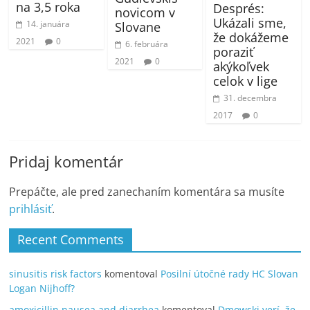
na 3,5 roka
Després:
novicom v
Ukázali sme,
14. januára
Slovane
že dokážeme
2021
0
6. februára
poraziť
2021
0
akýkoľvek
celok v lige
31. decembra
2017
0
Pridaj komentár
Prepáčte, ale pred zanechaním komentára sa musíte
prihlásiť
.
Recent Comments
sinusitis risk factors
komentoval
Posilní útočné rady HC Slovan
Logan Nijhoff?
amoxicillin nausea and diarrhea
komentoval
Dmowski verí, že