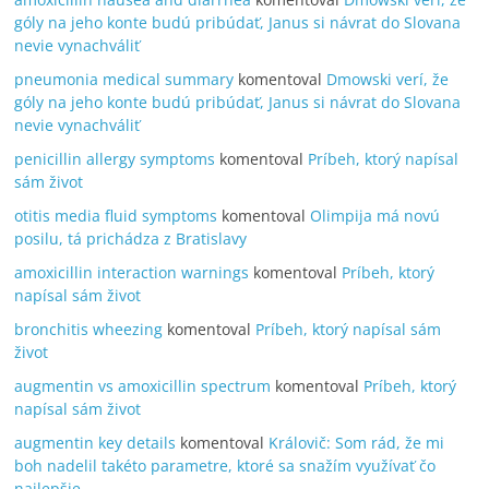
góly na jeho konte budú pribúdať, Janus si návrat do Slovana
nevie vynachváliť
pneumonia medical summary
komentoval
Dmowski verí, že
góly na jeho konte budú pribúdať, Janus si návrat do Slovana
nevie vynachváliť
penicillin allergy symptoms
komentoval
Príbeh, ktorý napísal
sám život
otitis media fluid symptoms
komentoval
Olimpija má novú
posilu, tá prichádza z Bratislavy
amoxicillin interaction warnings
komentoval
Príbeh, ktorý
napísal sám život
bronchitis wheezing
komentoval
Príbeh, ktorý napísal sám
život
augmentin vs amoxicillin spectrum
komentoval
Príbeh, ktorý
napísal sám život
augmentin key details
komentoval
Královič: Som rád, že mi
boh nadelil takéto parametre, ktoré sa snažím využívať čo
najlepšie