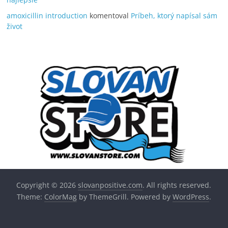
amoxicillin introduction
komentoval
Príbeh, ktorý napísal sám
život
Copyright © 2026
slovanpositive.com
. All rights reserved.
Theme:
ColorMag
by ThemeGrill. Powered by
WordPress
.