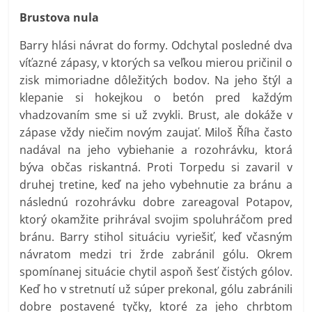
Brustova nula
Barry hlási návrat do formy. Odchytal posledné dva
víťazné zápasy, v ktorých sa veľkou mierou pričinil o
zisk mimoriadne dôležitých bodov. Na jeho štýl a
klepanie si hokejkou o betón pred každým
vhadzovaním sme si už zvykli. Brust, ale dokáže v
zápase vždy niečim novým zaujať. Miloš Říha často
nadával na jeho vybiehanie a rozohrávku, ktorá
býva občas riskantná. Proti Torpedu si zavaril v
druhej tretine, keď na jeho vybehnutie za bránu a
následnú rozohrávku dobre zareagoval Potapov,
ktorý okamžite prihrával svojim spoluhráčom pred
bránu. Barry stihol situáciu vyriešiť, keď včasným
návratom medzi tri žrde zabránil gólu. Okrem
spomínanej situácie chytil aspoň šesť čistých gólov.
Keď ho v stretnutí už súper prekonal, gólu zabránili
dobre postavené tyčky, ktoré za jeho chrbtom