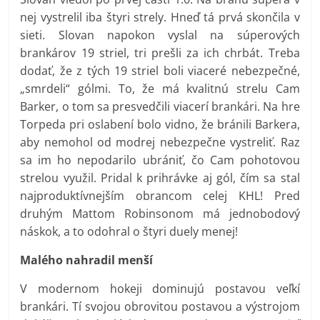
nej vystrelil iba štyri strely. Hneď tá prvá skončila v
sieti. Slovan napokon vyslal na súperových
brankárov 19 striel, tri prešli za ich chrbát. Treba
dodať, že z tých 19 striel boli viaceré nebezpečné,
„smrdeli“ gólmi. To, že má kvalitnú strelu Cam
Barker, o tom sa presvedčili viacerí brankári. Na hre
Torpeda pri oslabení bolo vidno, že bránili Barkera,
aby nemohol od modrej nebezpečne vystreliť. Raz
sa im ho nepodarilo ubrániť, čo Cam pohotovou
strelou využil. Pridal k prihrávke aj gól, čím sa stal
najproduktívnejším obrancom celej KHL! Pred
druhým Mattom Robinsonom má jednobodový
náskok, a to odohral o štyri duely menej!
Malého nahradil menší
V modernom hokeji dominujú postavou veľkí
brankári. Tí svojou obrovitou postavou a výstrojom