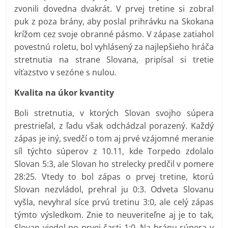
zvonili dovedna dvakrát. V prvej tretine si zobral
puk z poza brány, aby poslal prihrávku na Skokana
krížom cez svoje obranné pásmo. V zápase zatiahol
povestnú roletu, bol vyhlásený za najlepšieho hráča
stretnutia na strane Slovana, pripísal si tretie
víťazstvo v sezóne s nulou.
Kvalita na úkor
kvantity
Boli stretnutia, v ktorých Slovan svojho súpera
prestrieľal, z ľadu však odchádzal porazený. Každý
zápas je iný, svedčí o tom aj prvé vzájomné meranie
síl týchto súperov z 10.11, kde Torpedo zdolalo
Slovan 5:3, ale Slovan ho strelecky predčil v pomere
28:25. Vtedy to bol zápas o prvej tretine, ktorú
Slovan nezvládol, prehral ju 0:3. Odveta Slovanu
vyšla, nevyhral síce prvú tretinu 3:0, ale celý zápas
týmto výsledkom. Znie to neuveriteľne aj je to tak,
Slovan viedol po prvej časti 1:0. Na bránu súpera v