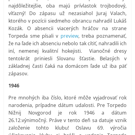
najdôležitejšie, oba majú prívlastok trojbodový,
víťazný! Do zápasu už nezasiahol Juraj Valach,
ktorého v pozícii siedmeho obrancu nahradil Lukáš
Kozák. O absencii viacerých hráčov na strane
Torpeda sme písali v
preview
, treba poznamenať,
že na ľade ich absenciu nebolo tak cítiť, nahradili ich
iní, nemenej kvalitní hokejisti. Vianočné dresy
tentokrát priniesli Slovanu šťastie. Belasých v
základnej časti čaká na domácom ľade už iba päť
zápasov.
1946
Pre mnohých iba číslo, ktoré môže vyjadrovať rok
narodenia, prípadne dátum udalosti. Pre Torpedo
Nižnij Novgorod je rok 1946 a dátum
26.12.výnimočný. Práve v tento deň sa datuje vznik
založenie tohto klubu! Oslavu 69. výročia