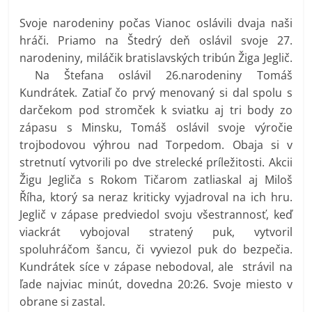
Svoje narodeniny počas Vianoc oslávili dvaja naši
hráči. Priamo na Štedrý deň oslávil svoje 27.
narodeniny, miláčik bratislavských tribún Žiga Jeglič.
Na Štefana oslávil 26.narodeniny Tomáš
Kundrátek. Zatiaľ čo prvý menovaný si dal spolu s
darčekom pod stromček k sviatku aj tri body zo
zápasu s Minsku, Tomáš oslávil svoje výročie
trojbodovou výhrou nad Torpedom. Obaja si v
stretnutí vytvorili po dve strelecké príležitosti. Akcii
Žigu Jegliča s Rokom Tičarom zatliaskal aj Miloš
Říha, ktorý sa neraz kriticky vyjadroval na ich hru.
Jeglič v zápase predviedol svoju všestrannosť, keď
viackrát vybojoval stratený puk, vytvoril
spoluhráčom šancu, či vyviezol puk do bezpečia.
Kundrátek síce v zápase nebodoval, ale strávil na
ľade najviac minút, dovedna 20:26. Svoje miesto v
obrane si zastal.