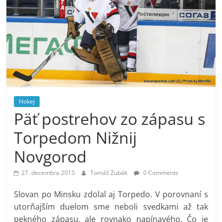
Hokej
Päť postrehov zo zápasu s
Torpedom Nižnij
Novgorod
27. decembra 2015
Tomáš Zubák
0 Comments
Slovan po Minsku zdolal aj Torpedo. V porovnaní s
utorňajším duelom sme neboli svedkami až tak
pekného zápasu, ale rovnako napínavého. Čo je