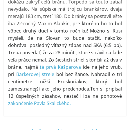
dokážu zakryť celú bránu. Torpedo sa touto zatiaľ
nevydalo. Na súpiske má trojicu brankárov, dvaja
merajú 183 cm, tretí 180. Do bránky sa postavil ešte
iba 22-ročný Maxim
Aľapkin, pre ktorého ho to bol
vôbec druhý duel v tomto ročníku! Možno si Rusi
mysleli, že na Slovan to bude stačiť, nakoľko
dohrával posledný víťazný zápas nad SKA (6:5 pp).
Treba povedať, že za 28.minút , ktoré strávil na ľade
veľa práce nemal. Zo šiestich striel skončili až dva v
bráne, najmä
tá prvá Kašparova
ide na jeho vrub,
pri
Barkerovej strele
bol bez šance. Nahradil o tri
centimetre nižší Proskuriakov, ktorý bol
zamestnanejší ako jeho predchodca.Ten si pripísal
12 úspešných zásahov, nestačil iba na pohotové
zakončenie Pavla Skalického.