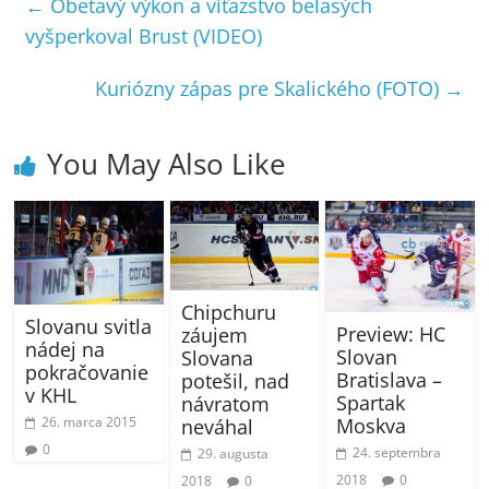
←
Obetavý výkon a víťazstvo belasých
vyšperkoval Brust (VIDEO)
Kuriózny zápas pre Skalického (FOTO)
→
You May Also Like
Chipchuru
Slovanu svitla
Preview: HC
záujem
nádej na
Slovan
Slovana
pokračovanie
Bratislava –
potešil, nad
v KHL
Spartak
návratom
Moskva
26. marca 2015
neváhal
0
24. septembra
29. augusta
2018
0
2018
0