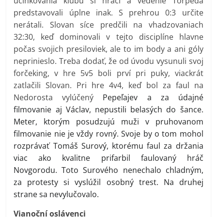
účinkovania klubu si hráči a vedenie Torpeda
predstavovali úplne inak. S prehrou 0:3 určite
nerátali. Slovan síce predčili na vhadzovaniach
32:30, keď dominovali v tejto disciplíne hlavne
počas svojich presiloviek, ale to im body a ani góly
neprinieslo. Treba dodať, že od úvodu vysunuli svoj
forčeking, v hre 5v5 boli prví pri puky, viackrát
zatlačili Slovan. Pri hre 4v4, keď bol za faul na
Nedorosta vylúčený
Pepeľajev a za údajné
filmovanie aj Václav, nepustili belasých do šance.
Meter, ktorým posudzujú muži v pruhovanom
filmovanie nie je vždy rovný. Svoje by o tom mohol
rozprávať Tomáš Surový, ktorému faul za držania
viac ako kvalitne prifarbil faulovaný hráč
Novgorodu. Toto Surového nenechalo chladným,
za protesty si vyslúžil osobný trest. Na druhej
strane sa nevylučovalo.
Vianoční oslávenci