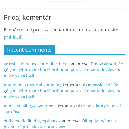
Pridaj komentár
Prepáčte, ale pred zanechaním komentára sa musíte
prihlásiť
.
Recent Comments
amoxicillin nausea and diarrhea
komentoval
Dmowski verí, že
góly na jeho konte budú pribúdať, Janus si návrat do Slovana
nevie vynachváliť
pneumonia medical summary
komentoval
Dmowski verí, že
góly na jeho konte budú pribúdať, Janus si návrat do Slovana
nevie vynachváliť
penicillin allergy symptoms
komentoval
Príbeh, ktorý napísal
sám život
otitis media fluid symptoms
komentoval
Olimpija má novú
posilu, tá prichádza z Bratislavy