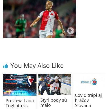
You May Also Like
Covid trápi aj
Štyri body sú
hráčov
Preview: Lada
málo
Slovana
Togliatti vs.