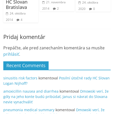
HC Slovan
21. novembra
24. októbra
Bratislava
2014
2
2020
0
24. októbra
2014
4
Pridaj komentár
Prepáčte, ale pred zanechaním komentára sa musíte
prihlásiť
.
Recent Comments
sinusitis risk factors
komentoval
Posilní útočné rady HC Slovan
Logan Nijhoff?
amoxicillin nausea and diarrhea
komentoval
Dmowski verí, že
góly na jeho konte budú pribúdať, Janus si návrat do Slovana
nevie vynachváliť
pneumonia medical summary
komentoval
Dmowski verí, že