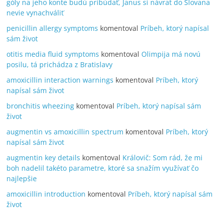
góly na jeho konte budú pribúdať, Janus si návrat do Slovana
nevie vynachváliť
penicillin allergy symptoms
komentoval
Príbeh, ktorý napísal
sám život
otitis media fluid symptoms
komentoval
Olimpija má novú
posilu, tá prichádza z Bratislavy
amoxicillin interaction warnings
komentoval
Príbeh, ktorý
napísal sám život
bronchitis wheezing
komentoval
Príbeh, ktorý napísal sám
život
augmentin vs amoxicillin spectrum
komentoval
Príbeh, ktorý
napísal sám život
augmentin key details
komentoval
Královič: Som rád, že mi
boh nadelil takéto parametre, ktoré sa snažím využívať čo
najlepšie
amoxicillin introduction
komentoval
Príbeh, ktorý napísal sám
život