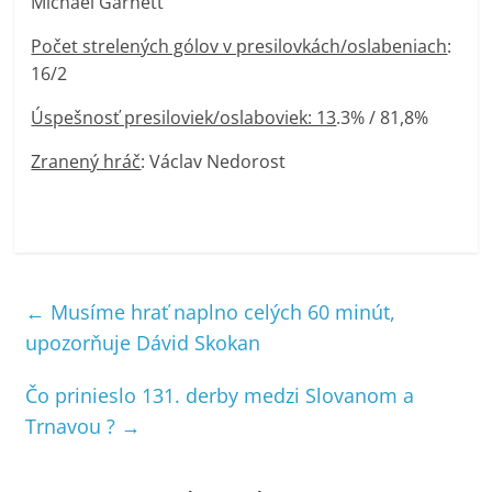
Michael Garnett
Počet strelených gólov v presilovkách/oslabeniach
:
16/2
Úspešnosť presiloviek/oslaboviek: 13
.3% / 81,8%
Zranený hráč
: Václav Nedorost
←
Musíme hrať naplno celých 60 minút,
upozorňuje Dávid Skokan
Čo prinieslo 131. derby medzi Slovanom a
Trnavou ?
→