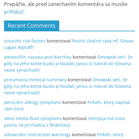
Prepáčte, ale pred zanechaním komentára sa musíte
prihlásiť
.
Recent Comments
sinusitis risk factors
komentoval
Posilní útočné rady HC Slovan
Logan Nijhoff?
amoxicillin nausea and diarrhea
komentoval
Dmowski verí, že
góly na jeho konte budú pribúdať, Janus si návrat do Slovana
nevie vynachváliť
pneumonia medical summary
komentoval
Dmowski verí, že
góly na jeho konte budú pribúdať, Janus si návrat do Slovana
nevie vynachváliť
penicillin allergy symptoms
komentoval
Príbeh, ktorý napísal
sám život
otitis media fluid symptoms
komentoval
Olimpija má novú
posilu, tá prichádza z Bratislavy
amoxicillin interaction warnings
komentoval
Príbeh, ktorý