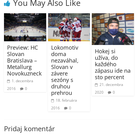
You May Also Like
Preview: HC
Lokomotiv
Hokej si
Slovan
doma
užíva, do
Bratislava –
nezaváhal,
každého
Metallurg
Slovan v
zápasu ide na
Novokuzneck
závere
sto percent
sezóny s
1. decembra
21. decembra
druhou
2016
0
prehrou
2020
0
18. februára
2016
0
Pridaj komentár