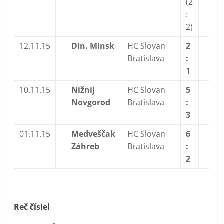
(2
:
2)
12.11.15
Din. Minsk
HC Slovan
2
Bratislava
:
1
10.11.15
Nižnij
HC Slovan
5
Novgorod
Bratislava
:
3
01.11.15
Medveščak
HC Slovan
6
Záhreb
Bratislava
:
2
Reč čísiel