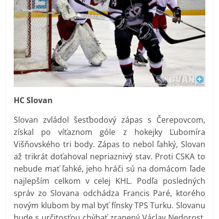
HC Slovan
Slovan zvládol šesťbodový zápas s Čerepovcom,
získal po víťaznom góle z hokejky Ľubomíra
Višňovského tri body. Zápas to nebol ľahký, Slovan
až trikrát doťahoval nepriaznivý stav. Proti CSKA to
nebude mať ľahké, jeho hráči sú na domácom ľade
najlepším celkom v celej KHL. Podľa posledných
správ zo Slovana odchádza Francis Paré, ktorého
novým klubom by mal byť fínsky TPS Turku. Slovanu
bude s určitosťou chýbať zranený Václav Nedorost,