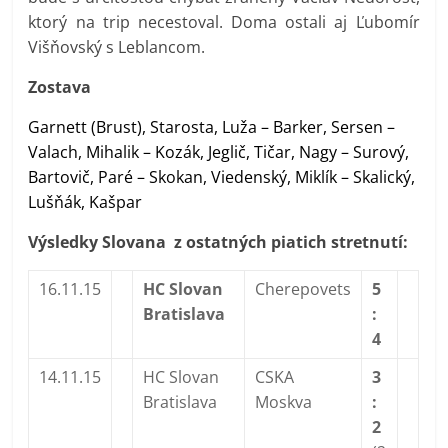
ktorý na trip necestoval. Doma ostali aj Ľubomír
Višňovský s Leblancom.
Zostava
Garnett (Brust),
Starosta, Luža – Barker, Sersen –
Valach, Mihalik – Kozák,
Jeglič, Tičar, Nagy – Surový,
Bartovič, Paré – Skokan, Viedenský, Miklík – Skalický,
Lušňák, Kašpar
Výsledky Slovana z ostatných piatich stretnutí:
16.11.15
HC Slovan
Cherepovets
5
Bratislava
:
4
14.11.15
HC Slovan
CSKA
3
Bratislava
Moskva
:
2