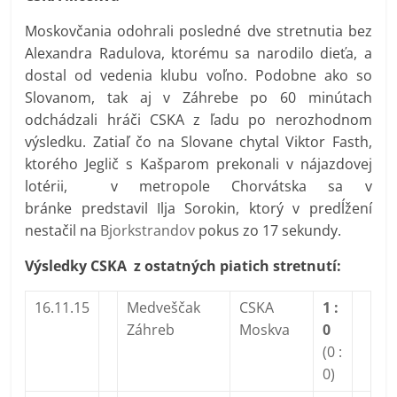
Moskovčania odohrali posledné dve stretnutia bez
Alexandra Radulova, ktorému sa narodilo dieťa, a
dostal od vedenia klubu voľno. Podobne ako so
Slovanom, tak aj v Záhrebe po 60 minútach
odchádzali hráči CSKA z ľadu po nerozhodnom
výsledku. Zatiaľ čo na Slovane chytal Viktor Fasth,
ktorého Jeglič s Kašparom prekonali v nájazdovej
lotérii, v metropole Chorvátska sa v
bránke predstavil Ilja Sorokin, ktorý v predĺžení
nestačil na
Bjorkstrandov
pokus zo 17 sekundy.
Výsledky CSKA z ostatných piatich stretnutí:
16.11.15
Medveščak
CSKA
1 :
Záhreb
Moskva
0
(0 :
0)