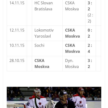
14.11.15
HC Slovan
CSKA
3 :
Bratislava
Moskva
2
(2 :
2)
12.11.15
Lokomotiv
CSKA
0 :
Yaroslavl
Moskva
2
10.11.15
Sochi
CSKA
2 :
Moskva
4
28.10.15
CSKA
Dyn.
3 :
Moskva
Moskva
2