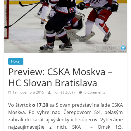
Hokej
Preview: CSKA Moskva –
HC Slovan Bratislava
19. novembra 2015
Tomáš Zubák
0 Comments
Vo štvrtok
o 17.30
sa Slovan predstaví na ľade CSKA
Moskva. Po výhre nad Čerepovcom 5:4, belasým
zahrali do karát aj výsledky ich súperov. Vyberáme
najzaujímavejšie z nich. SKA – Omsk 1:3,