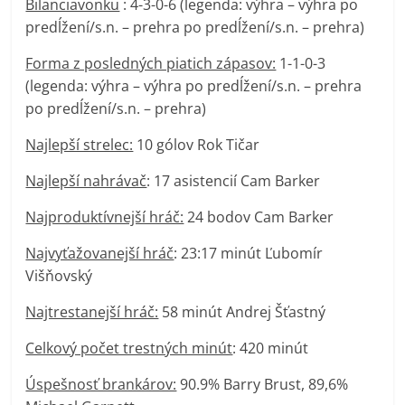
Bilanciavonku
: 4-3-0-6 (legenda: výhra – výhra po
predĺžení/s.n. – prehra po predĺžení/s.n. – prehra)
Forma z posledných piatich zápasov:
1-1-0-3
(legenda: výhra – výhra po predĺžení/s.n. – prehra
po predĺžení/s.n. – prehra)
Najlepší strelec:
10 gólov Rok Tičar
Najlepší nahrávač
: 17 asistencií Cam Barker
Najproduktívnejší hráč:
24 bodov Cam Barker
Najvyťažovanejší hráč
: 23:17 minút Ľubomír
Višňovský
Najtrestanejší hráč:
58 minút Andrej Šťastný
Celkový počet trestných minút
: 420 minút
Úspešnosť brankárov:
90.9% Barry Brust, 89,6%