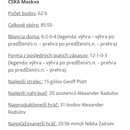
CSKA Moskva
Počet bodov
: 62 b
Celkové skóre:
85:50
Bilancia doma:
6-2-0-4 (legenda: výhra – výhra po
predĺžení/s.n. – prehra po predĺžení/s.n. – prehra)
Forma z posledných piatich zápasov:
12-1-0-3
(legenda: výhra – výhra po predĺžení/s.n. – prehra
po predĺžení/s.n. – prehra)
Najlepší strelec:
15 gólov Geoff Platt
Najlepší nahrávač
: 20 asistencií Alexander Radulov
Najproduktívnejší hráč:
31 bodov Alexander
Radulov
Najvyťažovanejší hráč:
20:56 minút Nikita Zaitsev