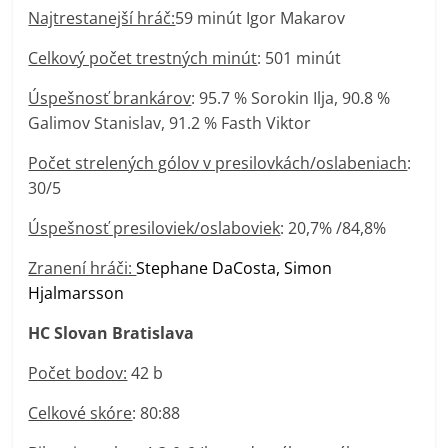
Najtrestanejší hráč:
59 minút Igor Makarov
Celkový počet trestných minút
: 501 minút
Úspešnosť brankárov
: 95.7 % Sorokin Ilja, 90.8 %
Galimov Stanislav, 91.2 % Fasth Viktor
Počet strelených gólov v presilovkách/oslabeniach
:
30/5
Úspešnosť presiloviek/oslaboviek
: 20,7% /84,8%
Zranení hráči:
Stephane DaCosta, Simon
Hjalmarsson
HC Slovan Bratislava
Počet bodov:
42 b
Celkové skóre
: 80:88