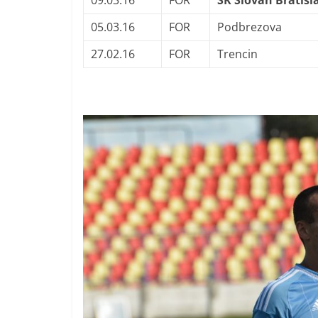
09.03.16
FOR
ŠK Slovan Bratisl
05.03.16
FOR
Podbrezova
27.02.16
FOR
Trencin