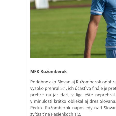
MFK Ružomberok
Podobne ako Slovan aj Ružomberok odohral 
vysoko prehral 5:1, ich účasť vo finále je pr
prehre na jar darí, v lige ešte neprehral
v minulosti krátko obliekal aj dres Slovan
Pecko. Ružomberok naposledy nad Slovan
zvíťaziť na Pasienkoch 1:2.