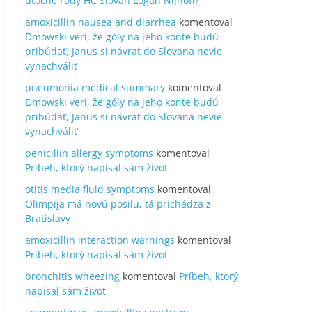
útočné rady HC Slovan Logan Nijhoff?
amoxicillin nausea and diarrhea
komentoval
Dmowski verí, že góly na jeho konte budú
pribúdať, Janus si návrat do Slovana nevie
vynachváliť
pneumonia medical summary
komentoval
Dmowski verí, že góly na jeho konte budú
pribúdať, Janus si návrat do Slovana nevie
vynachváliť
penicillin allergy symptoms
komentoval
Príbeh, ktorý napísal sám život
otitis media fluid symptoms
komentoval
Olimpija má novú posilu, tá prichádza z
Bratislavy
amoxicillin interaction warnings
komentoval
Príbeh, ktorý napísal sám život
bronchitis wheezing
komentoval
Príbeh, ktorý
napísal sám život