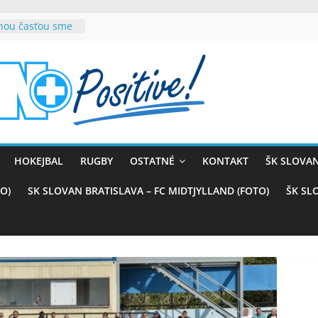
rnou časťou sme
vana teší, chce
sťou tímového
com
belasých
ý (VIDEO)
skali prvenstvo
enom
rnaji
HOKEJBAL
RUGBY
OSTATNÉ
KONTAKT
ŠK SLOVAN
ťazstvo nad
)
O)
SK SLOVAN BRATISLAVA – FC MIDTJYLLAND (FOTO)
ŠK SL