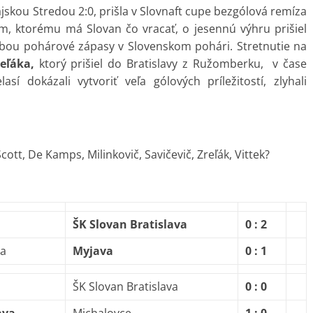
skou Stredou 2:0, prišla v Slovnaft cupe bezgólová remíza
m, ktorému má Slovan čo vracať, o jesennú výhru prišiel
bou pohárové zápasy v Slovenskom pohári. Stretnutie na
eľáka,
ktorý prišiel do Bratislavy z Ružomberku, v čase
sí dokázali vytvoriť veľa gólových príležitostí, zlyhali
cott, De Kamps, Milinkovič, Savičevič, Zreľák, Vittek?
ŠK Slovan Bratislava
0 : 2
va
Myjava
0 : 1
ŠK Slovan Bratislava
0 : 0