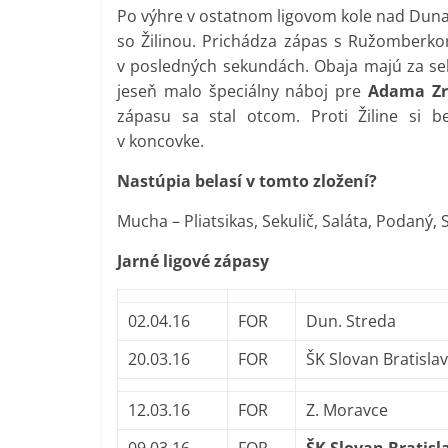
Po výhre v ostatnom ligovom kole nad Dunaj
so Žilinou. Prichádza zápas s Ružomberko
v posledných sekundách. Obaja majú za se
jeseň malo špeciálny náboj pre
Adama Zr
zápasu sa stal otcom. Proti Žiline si bela
v koncovke.
Nastúpia belasí v tomto zložení?
Mucha – Pliatsikas, Sekulič, Saláta, Podaný, S
Jarné ligové zápasy
02.04.16
FOR
Dun. Streda
20.03.16
FOR
ŠK Slovan Bratisla
12.03.16
FOR
Z. Moravce