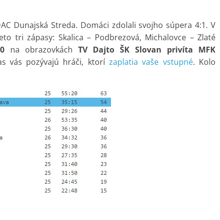
 DAC Dunajská Streda. Domáci zdolali svojho súpera 4:1. V
to tri zápasy: Skalica – Podbrezová, Michalovce – Zlaté
20
na obrazovkách
TV Dajto ŠK Slovan privíta MFK
 vás pozývajú hráči, ktorí
zaplatia vaše vstupné
. Kolo