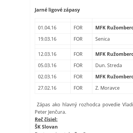
Jarné ligové zápasy
01.04.16
FOR
MFK Ružomber
19.03.16
FOR
Senica
12.03.16
FOR
MFK Ružomber
05.03.16
FOR
Dun. Streda
02.03.16
FOR
MFK Ružomber
27.02.16
FOR
Z. Moravce
Zápas ako hlavný rozhodca povedie Vlad
Peter Jenčura.
Reč čísiel:
ŠK Slovan