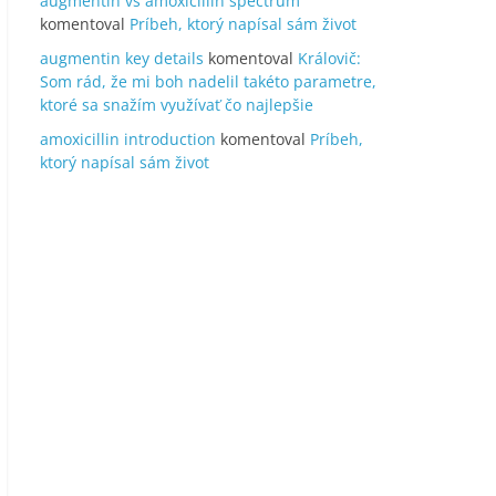
augmentin vs amoxicillin spectrum
komentoval
Príbeh, ktorý napísal sám život
augmentin key details
komentoval
Královič:
Som rád, že mi boh nadelil takéto parametre,
ktoré sa snažím využívať čo najlepšie
amoxicillin introduction
komentoval
Príbeh,
ktorý napísal sám život