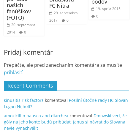
bodov
našich
FC Nitra
19. apríla 2015
fanúšikov
29. septembra
0
(FOTO)
2017
0
20. septembra
2014
0
Pridaj komentár
Prepáčte, ale pred zanechaním komentára sa musíte
prihlásiť
.
Recent Comments
sinusitis risk factors
komentoval
Posilní útočné rady HC Slovan
Logan Nijhoff?
amoxicillin nausea and diarrhea
komentoval
Dmowski verí, že
góly na jeho konte budú pribúdať, Janus si návrat do Slovana
nevie vynachváliť