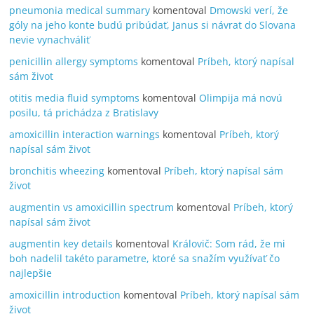
pneumonia medical summary
komentoval
Dmowski verí, že
góly na jeho konte budú pribúdať, Janus si návrat do Slovana
nevie vynachváliť
penicillin allergy symptoms
komentoval
Príbeh, ktorý napísal
sám život
otitis media fluid symptoms
komentoval
Olimpija má novú
posilu, tá prichádza z Bratislavy
amoxicillin interaction warnings
komentoval
Príbeh, ktorý
napísal sám život
bronchitis wheezing
komentoval
Príbeh, ktorý napísal sám
život
augmentin vs amoxicillin spectrum
komentoval
Príbeh, ktorý
napísal sám život
augmentin key details
komentoval
Královič: Som rád, že mi
boh nadelil takéto parametre, ktoré sa snažím využívať čo
najlepšie
amoxicillin introduction
komentoval
Príbeh, ktorý napísal sám
život