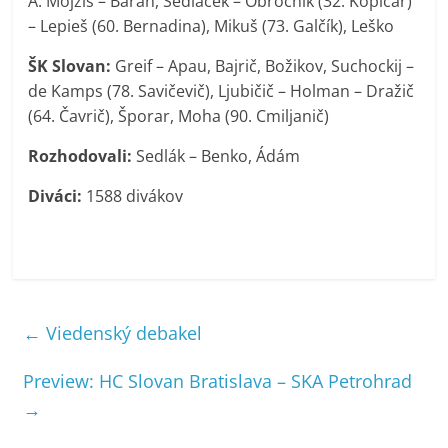
A. Mojžiš – Baran, Sedláček – Obročník (32. Kopičár)
– Lepieš (60. Bernadina), Mikuš (73. Galčík), Leško
ŠK Slovan:
Greif – Apau, Bajrič, Božikov, Suchockij –
de Kamps (78. Savičevič), Ljubičič – Holman – Dražič
(64. Čavrič), Šporar, Moha (90. Cmiljanič)
Rozhodovali:
Sedlák – Benko, Ádám
Diváci:
1588 divákov
←
Viedenský debakel
Preview: HC Slovan Bratislava – SKA Petrohrad
→