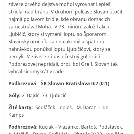
závere prvého dejstva mohol vyrovnať Lepieš,
strieľal nad bránu. V druhom polčase Slovan útočil
najmä po ľavom krídle, kde obranu domácich
zamestnával Moha. V 73. minúte založil akciu
Ljubičič, ktorý si vymenil loptu so Šporarom.
Slovinský útočník sa neulakomil a spätnou
nahrávkou ponúkol loptu Ljubičičovi, ktorý sa
nemýlil. V závere zápasu čestný gól hráči
Podbrezovej nepridali, proti bol Greif. Slovan tak
vyhral siedmykrát v rade.
Podbrezová – ŠK Slovan Bratislava 0:2 (0:1)
Góly:
2. Bajrić, 73. Ljubicić
Žlté karty:
Sedláček Lepieš, M. Baran – de
Kamps
Podbrezová:
Kuciak – Viazanko, Bartoš, Podstavek,