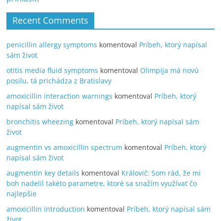
Recent Comments
penicillin allergy symptoms
komentoval
Príbeh, ktorý napísal
sám život
otitis media fluid symptoms
komentoval
Olimpija má novú
posilu, tá prichádza z Bratislavy
amoxicillin interaction warnings
komentoval
Príbeh, ktorý
napísal sám život
bronchitis wheezing
komentoval
Príbeh, ktorý napísal sám
život
augmentin vs amoxicillin spectrum
komentoval
Príbeh, ktorý
napísal sám život
augmentin key details
komentoval
Královič: Som rád, že mi
boh nadelil takéto parametre, ktoré sa snažím využívať čo
najlepšie
amoxicillin introduction
komentoval
Príbeh, ktorý napísal sám
život