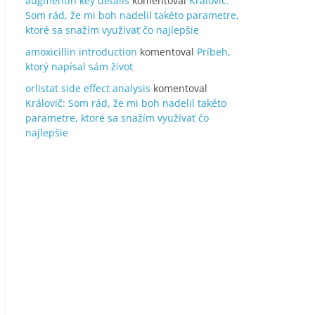
augmentin key details
komentoval
Královič:
Som rád, že mi boh nadelil takéto parametre,
ktoré sa snažím využívať čo najlepšie
amoxicillin introduction
komentoval
Príbeh,
ktorý napísal sám život
orlistat side effect analysis
komentoval
Královič: Som rád, že mi boh nadelil takéto
parametre, ktoré sa snažím využívať čo
najlepšie