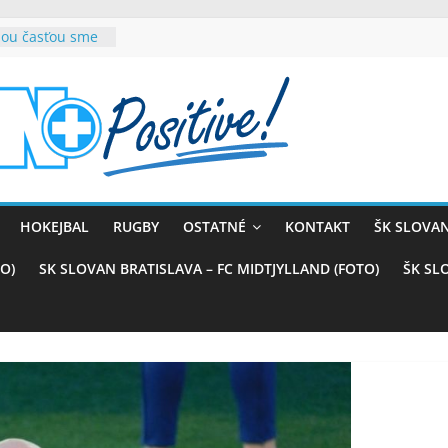
rnou časťou sme
ana teší, chce
sťou tímového
com
belasých
 (VIDEO)
kali prvenstvo
enom
naji
HOKEJBAL
RUGBY
OSTATNÉ
KONTAKT
ŠK SLOVAN
azstvo nad
O)
SK SLOVAN BRATISLAVA – FC MIDTJYLLAND (FOTO)
ŠK SL