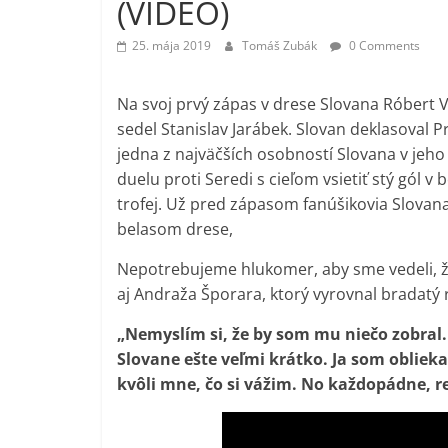
(VIDEO)
25. mája 2019
Tomáš Zubák
0 Comments
Na svoj prvý zápas v drese Slovana Róbert V
sedel Stanislav Jarábek. Slovan deklasoval P
jedna z najväčších osobností Slovana v jeho
duelu proti Seredi s cieľom vsietiť stý gól 
trofej. Už pred zápasom fanúšikovia Slovan
belasom drese,
Nepotrebujeme hlukomer, aby sme vedeli, že v
aj Andraža Šporara, ktorý vyrovnal bradat
„Nemyslím si, že by som mu niečo zobral. A
Slovane ešte veľmi krátko. Ja som obliekal
kvôli mne, čo si vážim. No každopádne, re