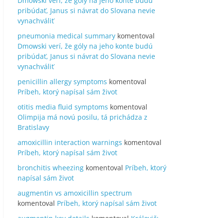
Dmowski verí, že góly na jeho konte budú
pribúdať, Janus si návrat do Slovana nevie
vynachváliť
pneumonia medical summary
komentoval
Dmowski verí, že góly na jeho konte budú
pribúdať, Janus si návrat do Slovana nevie
vynachváliť
penicillin allergy symptoms
komentoval
Príbeh, ktorý napísal sám život
otitis media fluid symptoms
komentoval
Olimpija má novú posilu, tá prichádza z
Bratislavy
amoxicillin interaction warnings
komentoval
Príbeh, ktorý napísal sám život
bronchitis wheezing
komentoval
Príbeh, ktorý
napísal sám život
augmentin vs amoxicillin spectrum
komentoval
Príbeh, ktorý napísal sám život