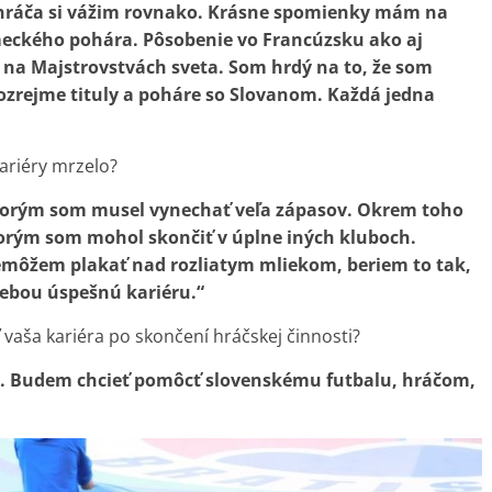
uhráča si vážim rovnako. Krásne spomienky mám na
meckého pohára. Pôsobenie vo Francúzsku ako aj
l na Majstrovstvách sveta. Som hrdý na to, že som
ozrejme tituly a poháre so Slovanom. Každá jedna
kariéry mrzelo?
ktorým som musel vynechať veľa zápasov. Okrem toho
torým som mohol skončiť v úplne iných kluboch.
nemôžem plakať nad rozliatym mliekom, beriem to tak,
 sebou úspešnú kariéru.“
vaša kariéra po skončení hráčskej činnosti?
ale. Budem chcieť pomôcť slovenskému futbalu, hráčom,