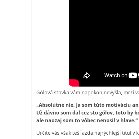
Gólová stovka vám napokon nevyšla, mrzí v
„Absolútne nie. Ja som túto motiváciu an
Už dávno som dal cez sto gólov, toto by bo
ale naozaj som to vôbec nenosil v hlave.“
Určite vás však teší azda najrýchlejší titul v 