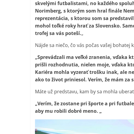
skvelými futbalistami, no každého spol
Norimberg, s ktorým som hral finále Ne
reprezentácia, s ktorou som sa predstavi
mohol toľké roky hrať za Slovensko. Sam
trofej sa vás poteší.
„
Nájde sa niečo, čo vás počas vašej bohatej 
„Sprevádzali ma veľké zranenia, vďaka 
prišli rozhodnutia, nielen moje, vďaka k
Kariéra mohla vyzerať trošku inak, ale 
ako to život priniesol. Verím, že mám za
Máte už predstavu, kam by sa mohla uberať 
„Verím, že zostane pri športe a pri futb
aby mu robili dobré meno. „