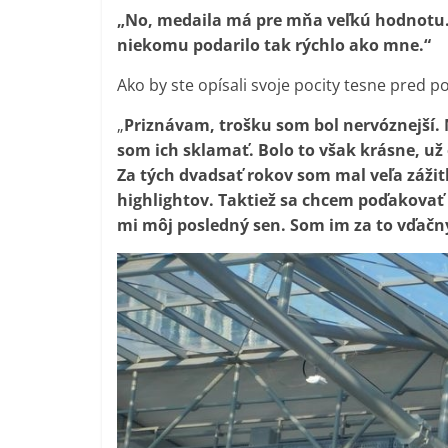
„No, medaila má pre mňa veľkú hodnotu. V
niekomu podarilo tak rýchlo ako mne.“
Ako by ste opísali svoje pocity tesne pred
„
Priznávam, trošku som bol nervóznejší. M
som ich sklamať. Bolo to však krásne, u
Za tých dvadsať rokov som mal veľa zážitk
highlightov. Taktiež sa chcem poďakovať v
mi môj posledný sen. Som im za to vďačn