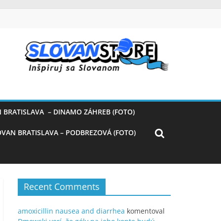
 BRATISLAVA – DINAMO ZÁHREB (FOTO)
OVAN BRATISLAVA – PODBREZOVÁ (FOTO)
Recent Comments
amoxicillin nausea and diarrhea
komentoval