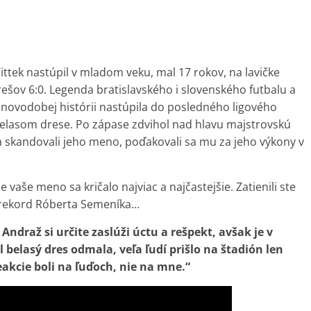
ittek nastúpil v mladom veku, mal 17 rokov, na lavičke
rešov 6:0. Legenda bratislavského i slovenského futbalu a
 novodobej histórii nastúpila do posledného ligového
v belasom drese. Po zápase zdvihol nad hlavu majstrovskú
a skandovali jeho meno, poďakovali sa mu za jeho výkony v
aše meno sa kričalo najviac a najčastejšie. Zatienili ste
ý rekord Róberta Semeníka…
ndraž si určite zaslúži úctu a rešpekt, avšak je v
 belasý dres odmala, veľa ľudí prišlo na štadión len
akcie boli na ľuďoch, nie na mne.“