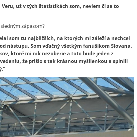
eru, už v tých štatistikách som, neviem či sa to
 posledným zápasom?
al som tu najbližších, na ktorých mi záleží a nechcel
ž od nástupu. Som vďačný všetkým fanúšikom Slovana.
ov, ktoré mi nik nezoberie a toto bude jeden z
edeniu, že prišlo s tak krásnou myšlienkou a splnili
ý
.“