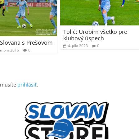
Tolić: Urobím všetko pre
klubový úspech
 Slovana s Prešovom
4. júla 2023
0
embra 2016
0
 musíte
prihlásiť
.