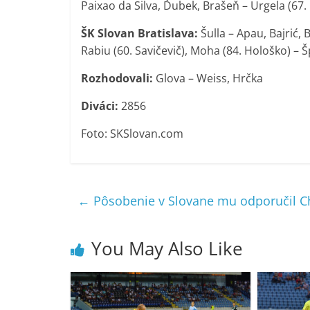
Paixao da Silva, Ďubek, Brašeň – Urgela (67.
ŠK Slovan Bratislava:
Šulla – Apau, Bajrić, 
Rabiu (60. Savičevič), Moha (84. Hološko) – 
Rozhodovali:
Glova – Weiss, Hrčka
Diváci:
2856
Foto: SKSlovan.com
←
Pôsobenie v Slovane mu odporučil 
You May Also Like