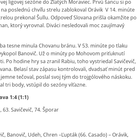
vej ligovej sezóne do Zlatých Moraviec. Prvú šancu si po
i na poslednú chvíľu strelu zablokoval Orávik V 14. minúte
trelou prekonal Šullu. Odpoveď Slovana prišla okamžite po
an, ktorý vyrovnal. Diváci nesledovali moc zaujímavý
 iba tesne minula Chovanu bránu. V 53. minúte po tlaku
 vykopol Banovič. Už o minúty po Mohovom priťuknutí
ti. Po hodine hry sa zranil Rabiu, toho vystriedal Savičevič,
Slovana. Belasí stav zápasu kontrolovali, dvadsať minút pred
mne tečoval, poslal svoj tým do trojgólového náskoku.
 tri body, vstúpil do sezóny víťazne.
va 1:4 (1:1)
, 63. Savičevič, 74. Šporar
ič, Banovič, Udeh, Chren –Ľupták (66. Casado) – Orávik,