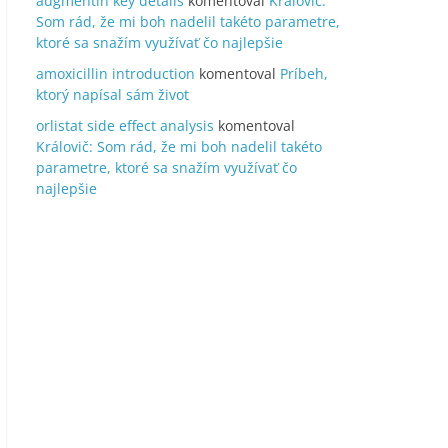
augmentin key details
komentoval
Královič:
Som rád, že mi boh nadelil takéto parametre,
ktoré sa snažím využívať čo najlepšie
amoxicillin introduction
komentoval
Príbeh,
ktorý napísal sám život
orlistat side effect analysis
komentoval
Královič: Som rád, že mi boh nadelil takéto
parametre, ktoré sa snažím využívať čo
najlepšie