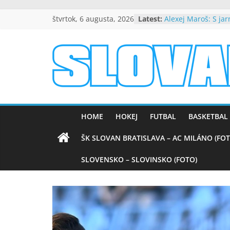
Skip
štvrtok, 6 augusta, 2026
Latest:
Alexej Maroš: S ja
to
spokojní
Beňa návrat do Slo
content
byť dôležitou súča
úspechu
slovanpositive.
Peter Dubovský, v 
srdciach večne živ
Mladí slovanisti zí
Slovanpositive
na výborne obsad
medzinárodnom tu
HOME
HOKEJ
FUTBAL
BASKETBAL
Nezabudnuteľné ví
Barcelonou (VIDEO
ŠK SLOVAN BRATISLAVA – AC MILÁNO (FOT
SLOVENSKO – SLOVINSKO (FOTO)