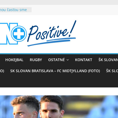
rnou časťou sme
vana teší, chce
sťou tímového
com
belasých
ý (VIDEO)
skali prvenstvo
enom
rnaji
HOKEJBAL
RUGBY
OSTATNÉ
KONTAKT
ŠK SLOVAN
ťazstvo nad
)
O)
SK SLOVAN BRATISLAVA – FC MIDTJYLLAND (FOTO)
ŠK SL