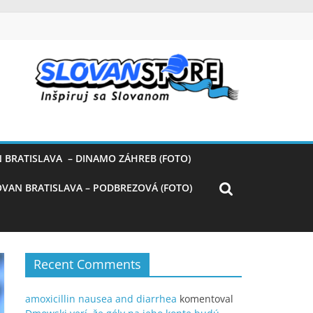
 BRATISLAVA – DINAMO ZÁHREB (FOTO)
OVAN BRATISLAVA – PODBREZOVÁ (FOTO)
Recent Comments
amoxicillin nausea and diarrhea
komentoval