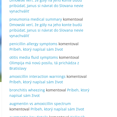
Dmowski verí, že góly na jeho konte budú
pribúdať, Janus si návrat do Slovana nevie
vynachváliť
pneumonia medical summary
komentoval
Dmowski verí, že góly na jeho konte budú
pribúdať, Janus si návrat do Slovana nevie
vynachváliť
penicillin allergy symptoms
komentoval
Príbeh, ktorý napísal sám život
otitis media fluid symptoms
komentoval
Olimpija má novú posilu, tá prichádza z
Bratislavy
amoxicillin interaction warnings
komentoval
Príbeh, ktorý napísal sám život
bronchitis wheezing
komentoval
Príbeh, ktorý
napísal sám život
augmentin vs amoxicillin spectrum
komentoval
Príbeh, ktorý napísal sám život