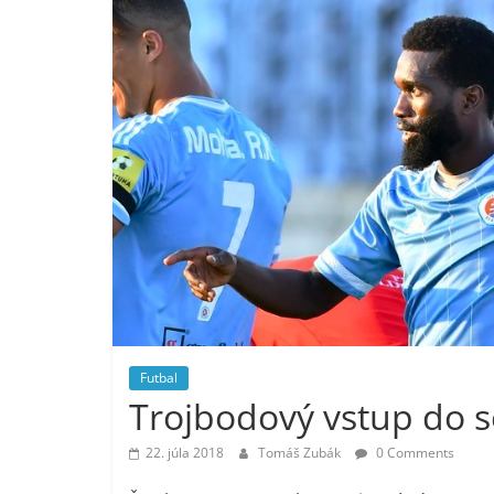
Futbal
Trojbodový vstup do 
22. júla 2018
Tomáš Zubák
0 Comments