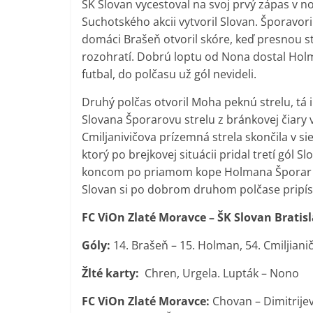
ŠK Slovan vycestoval na svoj prvý zápas v no
Suchotského akcii vytvoril Slovan. Šporavor
domáci Brašeň otvoril skóre, keď presnou s
rozohratí. Dobrú loptu od Nona dostal Holm
futbal, do polčasu už gól nevideli.
Druhý polčas otvoril Moha peknú strelu, tá
Slovana Šporarovu strelu z bránkovej čiary
Cmiljanivičova prízemná strela skončila v sie
ktorý po brejkovej situácii pridal tretí gól 
koncom po priamom kope Holmana Šporar je
Slovan si po dobrom druhom polčase pripísal
FC ViOn Zlaté Moravce – ŠK Slovan Bratisla
Góly:
14. Brašeň – 15. Holman, 54. Cmiljianič
Žlté karty:
Chren,
Urgela. Lupták – Nono
FC ViOn Zlaté Moravce:
Chovan – Dimitrijev