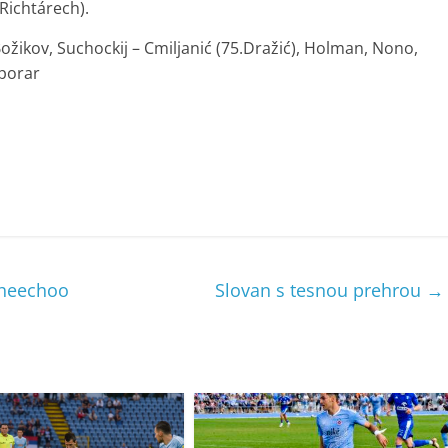
 Richtárech).
Božikov, Suchockij – Cmiljanić (75.Dražić), Holman, Nono,
Šporar
Cheechoo
Slovan s tesnou prehrou
→