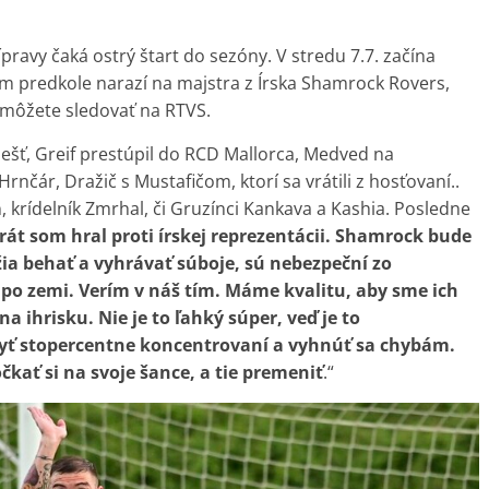
ípravy čaká ostrý štart do sezóny. V stredu 7.7. začína
m predkole narazí na majstra z Írska Shamrock Rovers,
 môžete sledovať na RTVS.
ešť, Greif prestúpil do RCD Mallorca, Medved na
rnčár, Dražič s Mustafičom, ktorí sa vrátili z hosťovaní..
krídelník Zmrhal, či Gruzínci Kankava a Kashia. Posledne
rát som hral proti írskej reprezentácii. Shamrock bude
držia behať a vyhrávať súboje, sú nebezpeční zo
ú po zemi. Verím v náš tím. Máme kvalitu, aby sme ich
a ihrisku. Nie je to ľahký súper, veď je to
ť stopercentne koncentrovaní a vyhnúť sa chybám.
čkať si na svoje šance, a tie premeniť
.“