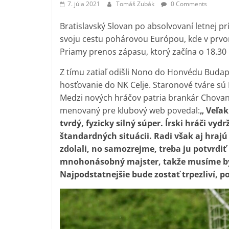
7. júla 2021
Tomáš Zubák
0 Comments
Bratislavský Slovan po absolvovaní letnej pr
svoju cestu pohárovou Európou, kde v prvo
Priamy prenos zápasu, ktorý začína o 18.30
Z tímu zatiaľ odišli Nono do Honvédu Budap
hosťovanie do NK Celje. Staronové tváre sú H
Medzi nových hráčov patria brankár Chovan, 
menovaný pre klubový web povedal:
„ Veľak
tvrdý, fyzicky silný súper. Írski hráči vy
štandardných situácii. Radi však aj hraj
zdolali, no samozrejme, treba ju potvrdiť n
mnohonásobný majster, takže musíme by
Najpodstatnejšie bude zostať trpezliví, po