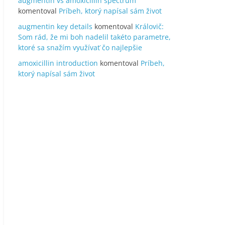
augmentin vs amoxicillin spectrum
komentoval
Príbeh, ktorý napísal sám život
augmentin key details
komentoval
Královič:
Som rád, že mi boh nadelil takéto parametre,
ktoré sa snažím využívať čo najlepšie
amoxicillin introduction
komentoval
Príbeh,
ktorý napísal sám život