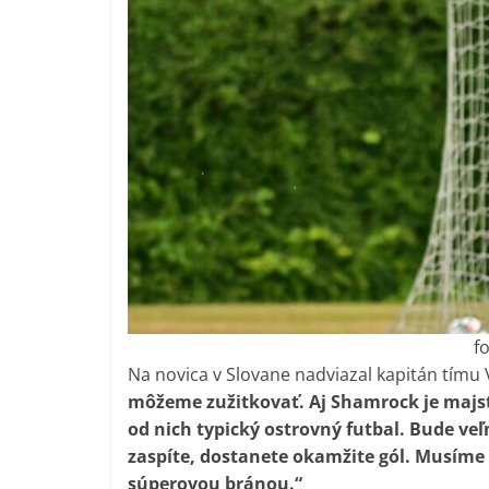
f
Na novica v Slovane nadviazal kapitán tímu V
môžeme zužitkovať. Aj Shamrock je majs
od nich typický ostrovný futbal. Bude veľ
zaspíte, dostanete okamžite gól. Musíme 
súperovou bránou.“