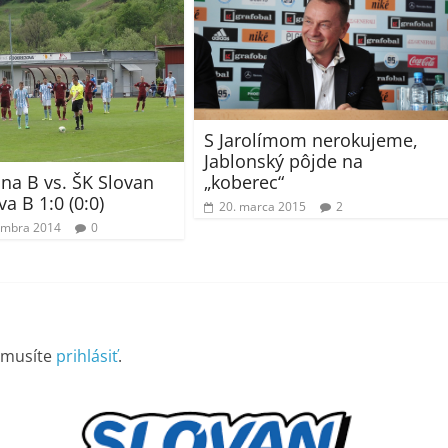
S Jarolímom nerokujeme,
Jablonský pôjde na
„koberec“
ina B vs. ŠK Slovan
va B 1:0 (0:0)
20. marca 2015
2
embra 2014
0
 musíte
prihlásiť
.