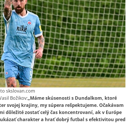
oto skslovan.com
asil Božikov:
„Máme skúsenosti s Dundalkom, ktoré
ter svojej krajiny, my súpera rešpektujeme. Očakávam
mi dôležité zostať celý čas koncentrovaní, ak v Európe
ukázať charakter a hrať dobrý futbal s efektivitou pred