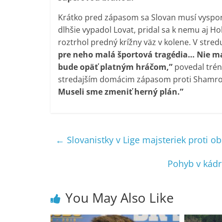
Krátko pred zápasom sa Slovan musí vyspor
dlhšie vypadol Lovat, pridal sa k nemu aj H
roztrhol predný krížny väz v kolene. V stre
pre neho malá športová tragédia… Nie mal
bude opäť platným hráčom,”
povedal tréne
stredajším domácim zápasom proti Shamroc
Museli sme zmeniť herný plán.”
←
Slovanistky v Lige majsteriek proti o
Pohyb v kád
You May Also Like