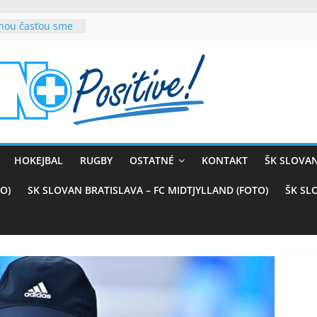
rnou časťou sme
vana teší, chce
sťou tímového
com
belasých
ý (VIDEO)
skali prvenstvo
enom
rnaji
HOKEJBAL
RUGBY
OSTATNÉ
KONTAKT
ŠK SLOVAN
ťazstvo nad
)
O)
SK SLOVAN BRATISLAVA – FC MIDTJYLLAND (FOTO)
ŠK SL