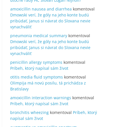
útočné rady HC Slovan Logan Nijhoff?
amoxicillin nausea and diarrhea
komentoval
Dmowski verí, že góly na jeho konte budú
pribúdať, Janus si návrat do Slovana nevie
vynachváliť
pneumonia medical summary
komentoval
Dmowski verí, že góly na jeho konte budú
pribúdať, Janus si návrat do Slovana nevie
vynachváliť
penicillin allergy symptoms
komentoval
Príbeh, ktorý napísal sám život
otitis media fluid symptoms
komentoval
Olimpija má novú posilu, tá prichádza z
Bratislavy
amoxicillin interaction warnings
komentoval
Príbeh, ktorý napísal sám život
bronchitis wheezing
komentoval
Príbeh, ktorý
napísal sám život