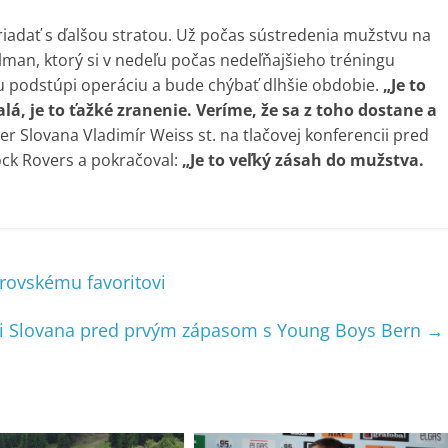
iadať s ďalšou stratou. Už počas sústredenia mužstvu na
olman, ktorý si v nedeľu počas nedeľňajšieho tréningu
du podstúpi operáciu a bude chýbať dlhšie obdobie.
„Je to
á, je to ťažké zranenie.
Veríme, že sa z toho dostane a
r Slovana Vladimír Weiss st. na tlačovej konferencii pred
k Rovers a pokračoval:
„Je to veľký zásah do mužstva.
brovskému favoritovi
ri Slovana pred prvým zápasom s Young Boys Bern
→