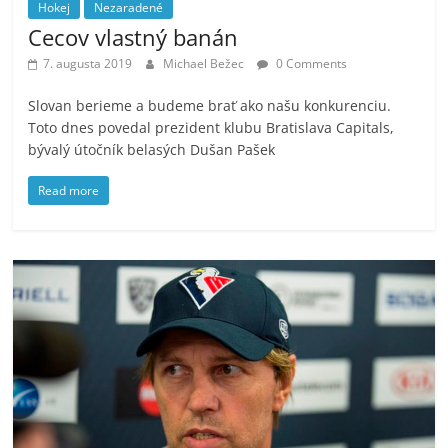
Hokej
Nezaradené
Cecov vlastný banán
7. augusta 2019
Michael Bežec
0 Comments
Slovan berieme a budeme brať ako našu konkurenciu.
Toto dnes povedal prezident klubu Bratislava Capitals,
bývalý útočník belasých Dušan Pašek
Read more