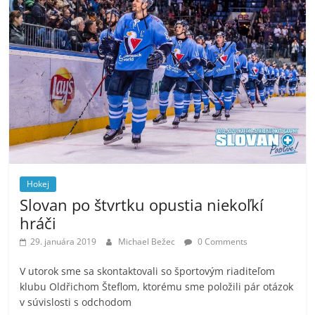
Hokej
Slovan po štvrtku opustia niekoľkí
hráči
29. januára 2019
Michael Bežec
0 Comments
V utorok sme sa skontaktovali so športovým riaditeľom
klubu Oldřichom Šteflom, ktorému sme položili pár otázok
v súvislosti s odchodom