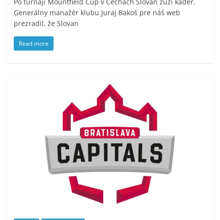
Po turnaji Mountfield Cup v Čechách Slovan zúži káder.
Generálny manažér klubu Juraj Bakoš pre náš web
prezradil, že Slovan
Read more