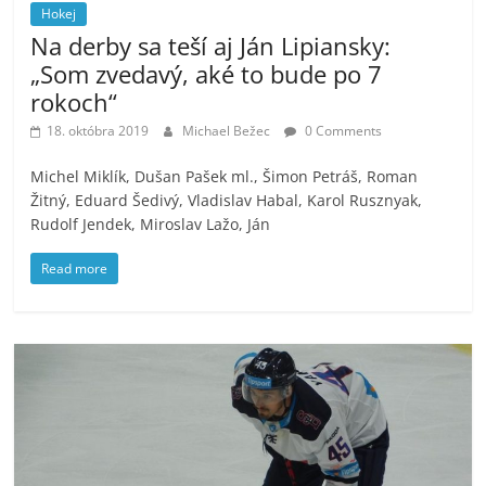
Hokej
Na derby sa teší aj Ján Lipiansky:
„Som zvedavý, aké to bude po 7
rokoch“
18. októbra 2019
Michael Bežec
0 Comments
Michel Miklík, Dušan Pašek ml., Šimon Petráš, Roman
Žitný, Eduard Šedivý, Vladislav Habal, Karol Rusznyak,
Rudolf Jendek, Miroslav Lažo, Ján
Read more