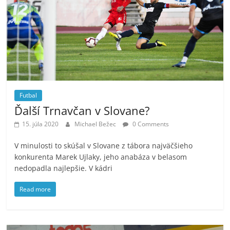
Futbal
Ďalší Trnavčan v Slovane?
15. júla 2020
Michael Bežec
0 Comments
V minulosti to skúšal v Slovane z tábora najväčšieho
konkurenta Marek Ujlaky, jeho anabáza v belasom
nedopadla najlepšie. V kádri
Read more