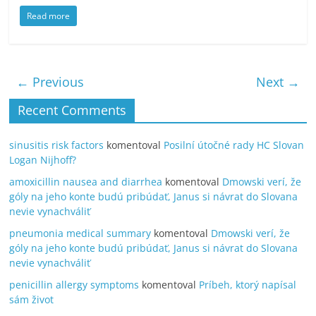
Read more
← Previous
Next →
Recent Comments
sinusitis risk factors
komentoval
Posilní útočné rady HC Slovan
Logan Nijhoff?
amoxicillin nausea and diarrhea
komentoval
Dmowski verí, že
góly na jeho konte budú pribúdať, Janus si návrat do Slovana
nevie vynachváliť
pneumonia medical summary
komentoval
Dmowski verí, že
góly na jeho konte budú pribúdať, Janus si návrat do Slovana
nevie vynachváliť
penicillin allergy symptoms
komentoval
Príbeh, ktorý napísal
sám život