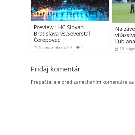
Preview : HC Slovan
Na záve
Bratislava vs.Severstal
víťazst
Čerepovec
Ľubľan
16. septembra 2014
1
16. augu
Pridaj komentár
Prepáčte, ale pred zanechaním komentára sa