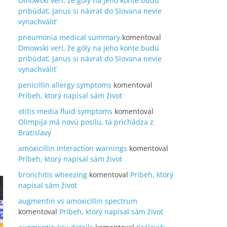
Dmowski verí, že góly na jeho konte budú
pribúdať, Janus si návrat do Slovana nevie
vynachváliť
pneumonia medical summary
komentoval
Dmowski verí, že góly na jeho konte budú
pribúdať, Janus si návrat do Slovana nevie
vynachváliť
penicillin allergy symptoms
komentoval
Príbeh, ktorý napísal sám život
otitis media fluid symptoms
komentoval
Olimpija má novú posilu, tá prichádza z
Bratislavy
amoxicillin interaction warnings
komentoval
Príbeh, ktorý napísal sám život
bronchitis wheezing
komentoval
Príbeh, ktorý
napísal sám život
augmentin vs amoxicillin spectrum
komentoval
Príbeh, ktorý napísal sám život