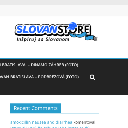
 BRATISLAVA – DINAMO ZÁHREB (FOTO)
OVAN BRATISLAVA – PODBREZOVÁ (FOTO)
Recent Comments
amoxicillin nausea and diarrhea
komentoval