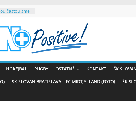
rnou časťou sme
ana teší, chce
sťou tímového
com
belasých
 (VIDEO)
kali prvenstvo
enom
naji
HOKEJBAL
RUGBY
OSTATNÉ
KONTAKT
ŠK SLOVAN
azstvo nad
O)
SK SLOVAN BRATISLAVA – FC MIDTJYLLAND (FOTO)
ŠK SL