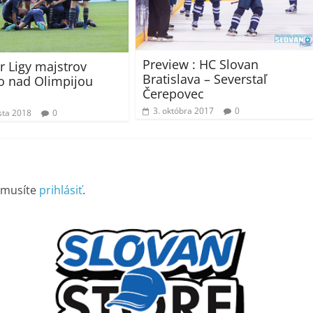
Preview : HC Slovan
r Ligy majstrov
Bratislava – Severstaľ
vo nad Olimpijou
Čerepovec
a
3. októbra 2017
0
sta 2018
0
 musíte
prihlásiť
.