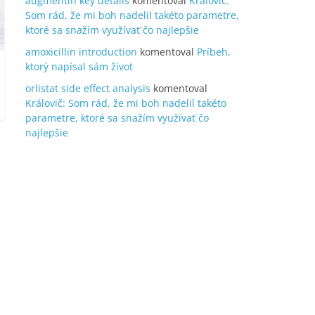
augmentin key details
komentoval
Královič:
Som rád, že mi boh nadelil takéto parametre,
ktoré sa snažím využívať čo najlepšie
amoxicillin introduction
komentoval
Príbeh,
ktorý napísal sám život
orlistat side effect analysis
komentoval
Královič: Som rád, že mi boh nadelil takéto
parametre, ktoré sa snažím využívať čo
najlepšie