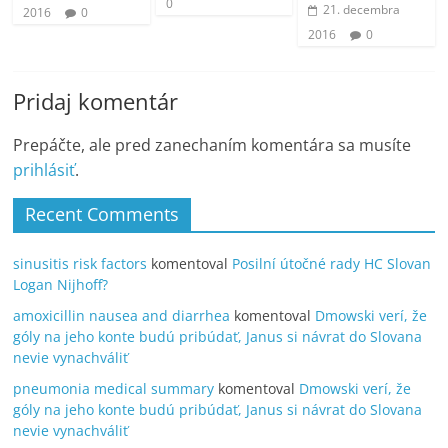
0
21. decembra
2016
0
2016
0
Pridaj komentár
Prepáčte, ale pred zanechaním komentára sa musíte
prihlásiť
.
Recent Comments
sinusitis risk factors
komentoval
Posilní útočné rady HC Slovan
Logan Nijhoff?
amoxicillin nausea and diarrhea
komentoval
Dmowski verí, že
góly na jeho konte budú pribúdať, Janus si návrat do Slovana
nevie vynachváliť
pneumonia medical summary
komentoval
Dmowski verí, že
góly na jeho konte budú pribúdať, Janus si návrat do Slovana
nevie vynachváliť