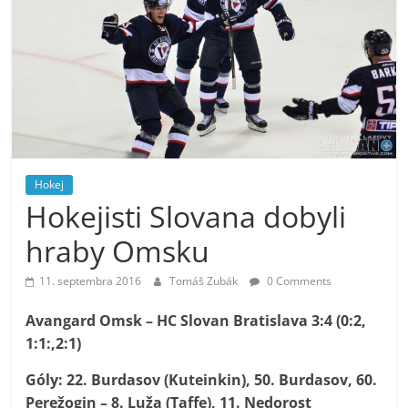
Hokej
Hokejisti Slovana dobyli
hraby Omsku
11. septembra 2016
Tomáš Zubák
0 Comments
Avangard Omsk – HC Slovan Bratislava 3:4 (0:2,
1:1:,2:1)
Góly: 22. Burdasov (Kuteinkin), 50. Burdasov, 60.
Perežogin –
8. Luža (Taffe), 11. Nedorost