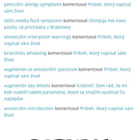
penicillin allergy symptoms
komentoval
Príbeh, ktorý napísal
sám život
otitis media fluid symptoms
komentoval
Olimpija má novú
posilu, tá prichádza z Bratislavy
amoxicillin interaction warnings
komentoval
Príbeh, ktorý
napísal sám život
bronchitis wheezing
komentoval
Príbeh, ktorý napísal sám
život
augmentin vs amoxicillin spectrum
komentoval
Príbeh, ktorý
napísal sám život
augmentin key details
komentoval
Královič: Som rád, že mi
boh nadelil takéto parametre, ktoré sa snažím využívať čo
najlepšie
amoxicillin introduction
komentoval
Príbeh, ktorý napísal sám
život