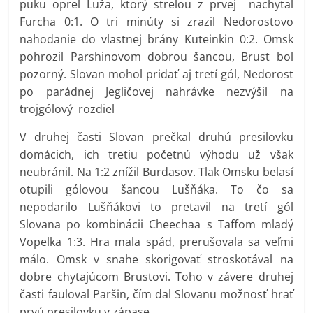
puku oprel Luža, ktorý strelou z prvej nachytal
Furcha 0:1. O tri minúty si zrazil Nedorostovo
nahodanie do vlastnej brány Kuteinkin 0:2. Omsk
pohrozil Parshinovom dobrou šancou, Brust bol
pozorný. Slovan mohol pridať aj tretí gól, Nedorost
po parádnej Jegličovej nahrávke nezvýšil na
trojgólový rozdiel
V druhej časti Slovan prečkal druhú presilovku
domácich, ich tretiu početnú výhodu už však
neubránil. Na 1:2 znížil Burdasov. Tlak Omsku belasí
otupili gólovou šancou Lušňáka. To čo sa
nepodarilo Lušňákovi to pretavil na tretí gól
Slovana po kombinácii Cheechaa s Taffom mladý
Vopelka 1:3. Hra mala spád, prerušovala sa veľmi
málo. Omsk v snahe skorigovať stroskotával na
dobre chytajúcom Brustovi. Toho v závere druhej
časti fauloval Paršin, čím dal Slovanu možnosť hrať
prvú presilovku v zápase.