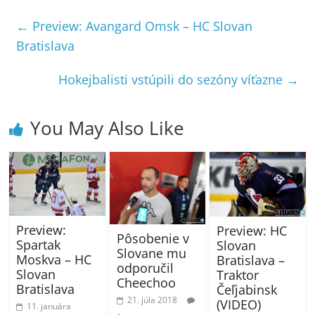
←
Preview: Avangard Omsk – HC Slovan
Bratislava
Hokejbalisti vstúpili do sezóny víťazne
→
You May Also Like
Preview:
Preview: HC
Pôsobenie v
Spartak
Slovan
Slovane mu
Moskva – HC
Bratislava –
odporučil
Slovan
Traktor
Cheechoo
Bratislava
Čeľjabinsk
21. júla 2018
(VIDEO)
11. januára