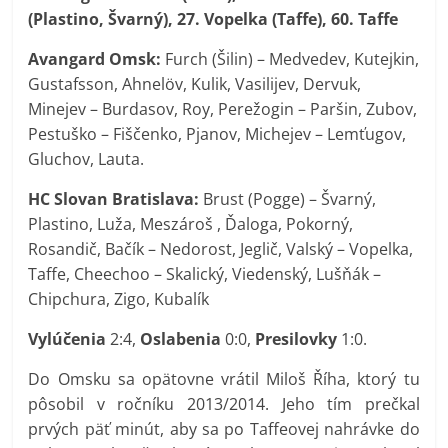
(Plastino, Švarný), 27. Vopelka (Taffe), 60. Taffe
Avangard Omsk:
Furch (Šilin) – Medvedev, Kutejkin,
Gustafsson, Ahnelöv, Kulik, Vasilijev, Dervuk,
Minejev – Burdasov, Roy, Perežogin – Paršin, Zubov,
Pestuško – Fiščenko, Pjanov, Michejev – Lemťugov,
Gluchov, Lauta.
HC Slovan Bratislava:
Brust (Pogge) – Švarný,
Plastino, Luža, Meszároš , Ďaloga, Pokorný,
Rosandič, Bačík – Nedorost, Jeglič, Valský – Vopelka,
Taffe, Cheechoo – Skalický, Viedenský, Lušňák –
Chipchura, Zigo, Kubalík
Vylúčenia
2:4,
Oslabenia
0:0,
Presilovky
1:0.
Do Omsku sa opätovne vrátil Miloš Říha, ktorý tu
pôsobil v ročníku 2013/2014. Jeho tím prečkal
prvých päť minút, aby sa po Taffeovej nahrávke do