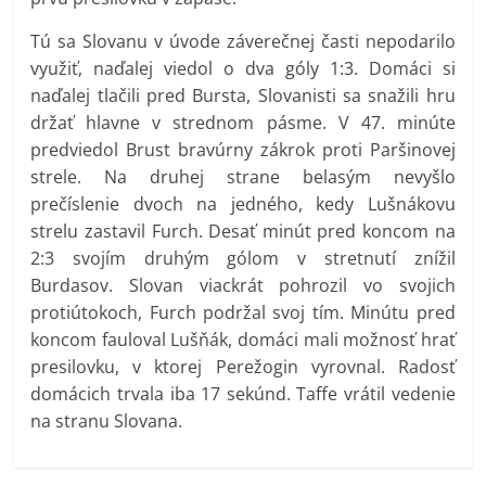
Tú sa Slovanu v úvode záverečnej časti nepodarilo
využiť, naďalej viedol o dva góly 1:3. Domáci si
naďalej tlačili pred Bursta, Slovanisti sa snažili hru
držať hlavne v strednom pásme. V 47. minúte
predviedol Brust bravúrny zákrok proti Paršinovej
strele. Na druhej strane belasým nevyšlo
prečíslenie dvoch na jedného, kedy Lušnákovu
strelu zastavil Furch. Desať minút pred koncom na
2:3 svojím druhým gólom v stretnutí znížil
Burdasov. Slovan viackrát pohrozil vo svojich
protiútokoch, Furch podržal svoj tím. Minútu pred
koncom fauloval Lušňák, domáci mali možnosť hrať
presilovku, v ktorej Perežogin vyrovnal. Radosť
domácich trvala iba 17 sekúnd. Taffe vrátil vedenie
na stranu Slovana.