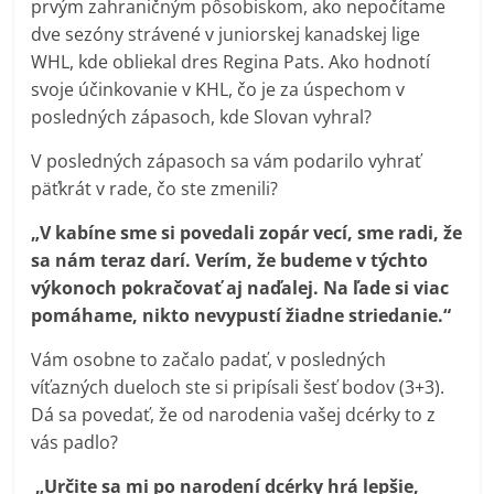
prvým zahraničným pôsobiskom, ako nepočítame
dve sezóny strávené v juniorskej kanadskej lige
WHL, kde obliekal dres Regina Pats. Ako hodnotí
svoje účinkovanie v KHL, čo je za úspechom v
posledných zápasoch, kde Slovan vyhral?
V posledných zápasoch sa vám podarilo vyhrať
päťkrát v rade, čo ste zmenili?
„V kabíne sme si povedali zopár vecí, sme radi, že
sa nám teraz darí. Verím, že budeme v týchto
výkonoch pokračovať aj naďalej. Na ľade si viac
pomáhame, nikto nevypustí žiadne striedanie.“
Vám osobne to začalo padať, v posledných
víťazných dueloch ste si pripísali šesť bodov (3+3).
Dá sa povedať, že od narodenia vašej dcérky to z
vás padlo?
„Určite sa mi po narodení dcérky hrá lepšie,