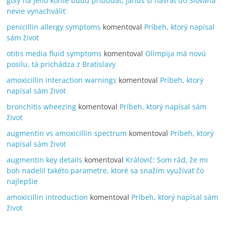
góly na jeho konte budú pribúdať, Janus si návrat do Slovana
nevie vynachváliť
penicillin allergy symptoms
komentoval
Príbeh, ktorý napísal
sám život
otitis media fluid symptoms
komentoval
Olimpija má novú
posilu, tá prichádza z Bratislavy
amoxicillin interaction warnings
komentoval
Príbeh, ktorý
napísal sám život
bronchitis wheezing
komentoval
Príbeh, ktorý napísal sám
život
augmentin vs amoxicillin spectrum
komentoval
Príbeh, ktorý
napísal sám život
augmentin key details
komentoval
Královič: Som rád, že mi
boh nadelil takéto parametre, ktoré sa snažím využívať čo
najlepšie
amoxicillin introduction
komentoval
Príbeh, ktorý napísal sám
život