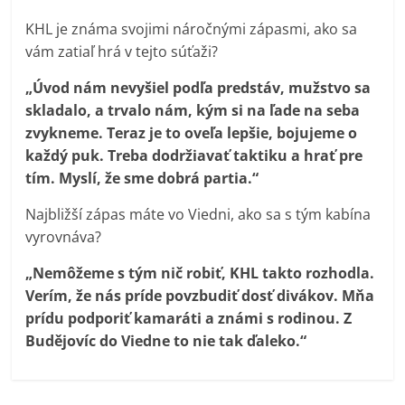
KHL je známa svojimi náročnými zápasmi, ako sa
vám zatiaľ hrá v tejto súťaži?
„Úvod nám nevyšiel podľa predstáv, mužstvo sa
skladalo, a trvalo nám, kým si na ľade na seba
zvykneme. Teraz je to oveľa lepšie, bojujeme o
každý puk. Treba dodržiavať taktiku a hrať pre
tím. Myslí, že sme dobrá partia.“
Najbližší zápas máte vo Viedni, ako sa s tým kabína
vyrovnáva?
„Nemôžeme s tým nič robiť, KHL takto rozhodla.
Verím, že nás príde povzbudiť dosť divákov. Mňa
prídu podporiť kamaráti a známi s rodinou. Z
Budějovíc do Viedne to nie tak ďaleko.“