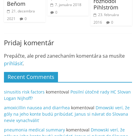
rozhodol
Beňom
7. januára 2018
Pihlström
21. decembra
0
23. februára
2021
0
2016
0
Pridaj komentár
Prepáčte, ale pred zanechaním komentára sa musíte
prihlásiť
.
Recent Comments
sinusitis risk factors
komentoval
Posilní útočné rady HC Slovan
Logan Nijhoff?
amoxicillin nausea and diarrhea
komentoval
Dmowski verí, že
góly na jeho konte budú pribúdať, Janus si návrat do Slovana
nevie vynachváliť
pneumonia medical summary
komentoval
Dmowski verí, že