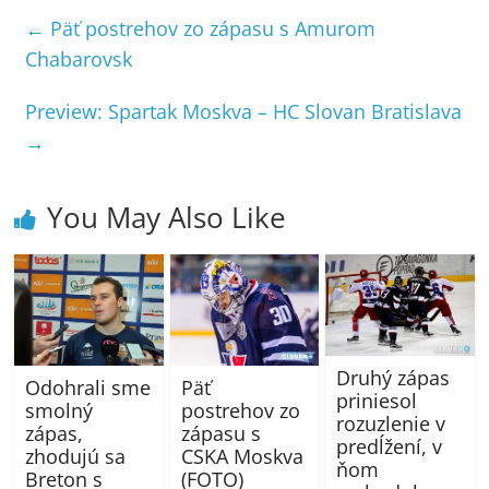
←
Päť postrehov zo zápasu s Amurom
Chabarovsk
Preview: Spartak Moskva – HC Slovan Bratislava
→
You May Also Like
Druhý zápas
Odohrali sme
Päť
priniesol
smolný
postrehov zo
rozuzlenie v
zápas,
zápasu s
predĺžení, v
zhodujú sa
CSKA Moskva
ňom
Breton s
(FOTO)