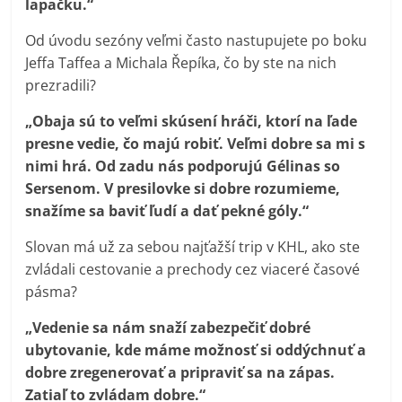
lapačku.“
Od úvodu sezóny veľmi často nastupujete po boku
Jeffa Taffea a Michala Řepíka, čo by ste na nich
prezradili?
„Obaja sú to veľmi skúsení hráči, ktorí na ľade
presne vedie, čo majú robiť. Veľmi dobre sa mi s
nimi hrá. Od zadu nás podporujú Gélinas so
Sersenom. V presilovke si dobre rozumieme,
snažíme sa baviť ľudí a dať pekné góly.“
Slovan má už za sebou najťažší trip v KHL, ako ste
zvládali cestovanie a prechody cez viaceré časové
pásma?
„Vedenie sa nám snaží zabezpečiť dobré
ubytovanie, kde máme možnosť si oddýchnuť a
dobre zregenerovať a pripraviť sa na zápas.
Zatiaľ to zvládam dobre.“