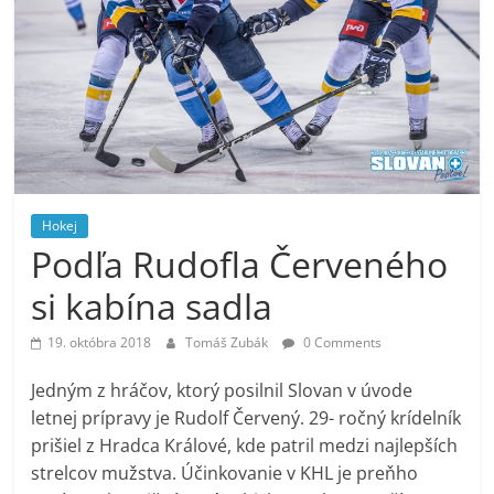
Hokej
Podľa Rudofla Červeného
si kabína sadla
19. októbra 2018
Tomáš Zubák
0 Comments
Jedným z hráčov, ktorý posilnil Slovan v úvode
letnej prípravy je Rudolf Červený. 29- ročný krídelník
prišiel z Hradca Králové, kde patril medzi najlepších
strelcov mužstva. Účinkovanie v KHL je preňho