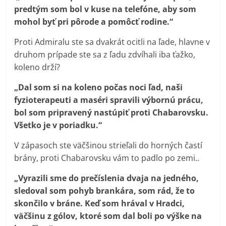
predtým som bol v kuse na telefóne, aby som
mohol byť pri pôrode a pomôcť rodine.“
Proti Admiralu ste sa dvakrát ocitli na ľade, hlavne v
druhom prípade ste sa z ľadu zdvíhali iba ťažko,
koleno drží?
„Dal som si na koleno počas noci ľad, naši
fyzioterapeuti a maséri spravili výbornú prácu,
bol som pripravený nastúpiť proti Chabarovsku.
Všetko je v poriadku.“
V zápasoch ste väčšinou strieľali do horných častí
brány, proti Chabarovsku vám to padlo po zemi..
„Vyrazili sme do prečíslenia dvaja na jedného,
sledoval som pohyb brankára, som rád, že to
skončilo v bráne. Keď som hrával v Hradci,
väčšinu z gólov, ktoré som dal boli po výške na