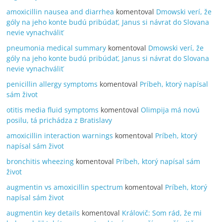
amoxicillin nausea and diarrhea
komentoval
Dmowski verí, že
góly na jeho konte budú pribúdať, Janus si návrat do Slovana
nevie vynachváliť
pneumonia medical summary
komentoval
Dmowski verí, že
góly na jeho konte budú pribúdať, Janus si návrat do Slovana
nevie vynachváliť
penicillin allergy symptoms
komentoval
Príbeh, ktorý napísal
sám život
otitis media fluid symptoms
komentoval
Olimpija má novú
posilu, tá prichádza z Bratislavy
amoxicillin interaction warnings
komentoval
Príbeh, ktorý
napísal sám život
bronchitis wheezing
komentoval
Príbeh, ktorý napísal sám
život
augmentin vs amoxicillin spectrum
komentoval
Príbeh, ktorý
napísal sám život
augmentin key details
komentoval
Královič: Som rád, že mi