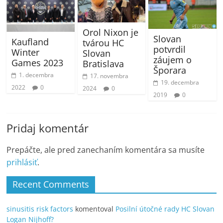
Orol Nixon je
Slovan
Kaufland
tvárou HC
potvrdil
Winter
Slovan
záujem o
Games 2023
Bratislava
Šporara
1. decembra
17. novembra
19. decembra
2022
0
2024
0
2019
0
Pridaj komentár
Prepáčte, ale pred zanechaním komentára sa musíte
prihlásiť
.
Recent Comments
sinusitis risk factors
komentoval
Posilní útočné rady HC Slovan
Logan Nijhoff?