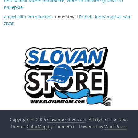
boh nadelil takéto parametre, ktoré sa snažím využívať čo
najlepšie
amoxicillin introduction
komentoval
Príbeh, ktorý napísal sám
život
Copyright © 2026
slovanpositive.com
. All rights reserved.
Theme:
ColorMag
by ThemeGrill. Powered by
WordPress
.