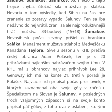
Šalunov, Šumakov, Sannikov.
Ak niekto z tejto
trojice chýba, útočná sila mužstva je slabšia.
Hovoria o tom výsledky, keď Sibiru na čas pre
zranenie zo zostavy vypadol Šalunov. Ten sa iba
nedávno do nej vrátil, zranil sa ale najproduktívnejší
hráč mužstva 33-bodový (15+18)
Šumakov
.
Novosibirsk počas sezóny prišiel o brankára
Saláka
. Manažment mužstva stiahol z Medveščaku
Kanaďana
Taylora.
Skvelú sezónu v KHL prežíva
český obranca Adam Polášek, ten je s 20
prihrávkami najlepším nahrávačom svojho tímu. V
KHL má z obrancov najviac prihrávok Lee 28,
Genoway ich má na konte 21, tretí v poradí je
Polášek. Najviac si ich pripísal počas presiloviek, v
ktorých zaznamenal oba svoje góly v ročníku.
Špecialistom na Slovan je
Šalunov.
V posledných
troch vzájomných zápasoch si na svoje konto
pripísal päť gólov, z toho dva v oslabení, ktorými