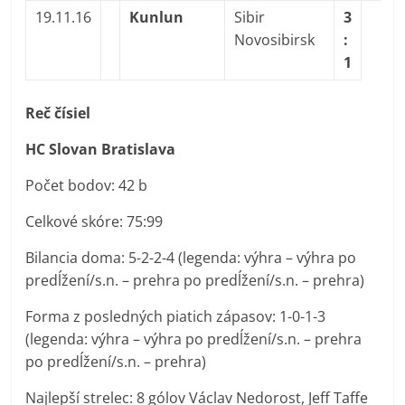
19.11.16
Kunlun
Sibir
3
Novosibirsk
:
1
Reč čísiel
HC Slovan Bratislava
Počet bodov: 42 b
Celkové skóre: 75:99
Bilancia doma: 5-2-2-4 (legenda: výhra – výhra po
predĺžení/s.n. – prehra po predĺžení/s.n. – prehra)
Forma z posledných piatich zápasov: 1-0-1-3
(legenda: výhra – výhra po predĺžení/s.n. – prehra
po predĺžení/s.n. – prehra)
Najlepší strelec: 8 gólov Václav Nedorost, Jeff Taffe