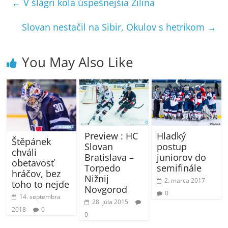
←
V šlágri kola úspešnejšia Žilina
Slovan nestačil na Sibir, Okulov s hetrikom
→
You May Also Like
Hladký
Preview : HC
Štěpánek
postup
Slovan
chváli
juniorov do
Bratislava –
obetavosť
semifinále
Torpedo
hráčov, bez
Nižnij
2. marca 2017
toho to nejde
Novgorod
0
14. septembra
28. júla 2015
2018
0
0