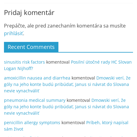
Pridaj komentár
Prepáčte, ale pred zanechaním komentára sa musíte
prihlásiť
.
Recent Comments
sinusitis risk factors
komentoval
Posilní útočné rady HC Slovan
Logan Nijhoff?
amoxicillin nausea and diarrhea
komentoval
Dmowski verí, že
góly na jeho konte budú pribúdať, Janus si návrat do Slovana
nevie vynachváliť
pneumonia medical summary
komentoval
Dmowski verí, že
góly na jeho konte budú pribúdať, Janus si návrat do Slovana
nevie vynachváliť
penicillin allergy symptoms
komentoval
Príbeh, ktorý napísal
sám život