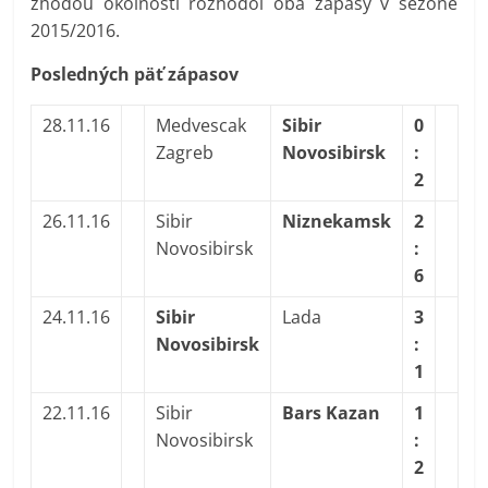
zhodou okolností rozhodol oba zápasy v sezóne
2015/2016.
Posledných päť zápasov
28.11.16
Medvescak
Sibir
0
Zagreb
Novosibirsk
:
2
26.11.16
Sibir
Niznekamsk
2
Novosibirsk
:
6
24.11.16
Sibir
Lada
3
Novosibirsk
:
1
22.11.16
Sibir
Bars Kazan
1
Novosibirsk
:
2