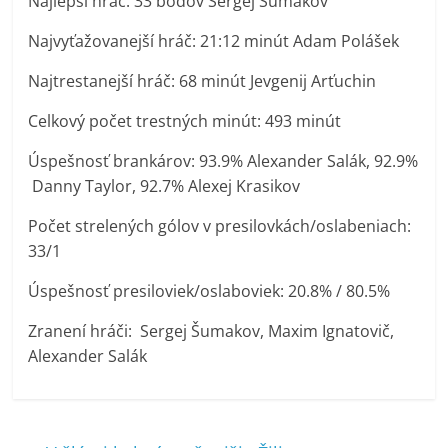
Najlepší hráč: 33 bodov Sergej Šumakov
Najvyťažovanejší hráč: 21:12 minút Adam Polášek
Najtrestanejší hráč: 68 minút Jevgenij Arťuchin
Celkový počet trestných minút: 493 minút
Úspešnosť brankárov: 93.9% Alexander Salák, 92.9%
Danny Taylor, 92.7% Alexej Krasikov
Počet strelených gólov v presilovkách/oslabeniach:
33/1
Úspešnosť presiloviek/oslaboviek: 20.8% / 80.5%
Zranení hráči: Sergej Šumakov, Maxim Ignatovič,
Alexander Salák