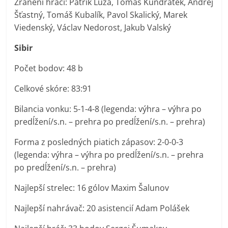
Zranení hráči: Patrik Luža, Tomáš Kundrátek, Andrej
Šťastný, Tomáš Kubalík, Pavol Skalický, Marek
Viedenský, Václav Nedorost, Jakub Valský
Sibir
Počet bodov: 48 b
Celkové skóre: 83:91
Bilancia vonku: 5-1-4-8 (legenda: výhra – výhra po
predĺžení/s.n. – prehra po predĺžení/s.n. – prehra)
Forma z posledných piatich zápasov: 2-0-0-3
(legenda: výhra – výhra po predĺžení/s.n. – prehra
po predĺžení/s.n. – prehra)
Najlepší strelec: 16 gólov Maxim Šalunov
Najlepší nahrávač: 20 asistencií Adam Polášek