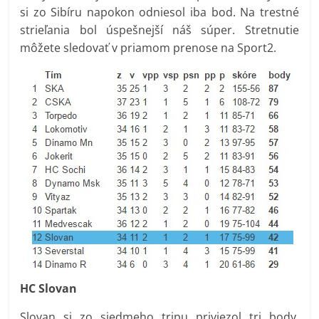
si zo Sibíru napokon odniesol iba bod. Na trestné
strieľania bol úspešnejší náš súper. Stretnutie
môžete sledovať v priamom prenose na Sport2.
HC Slovan
Slovan si zo siedmeho tripu priviezol tri body.