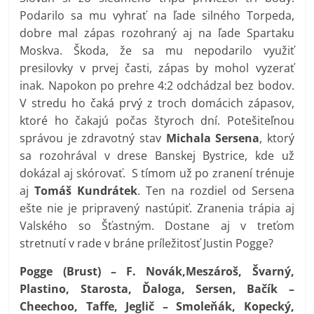
Podarilo sa mu vyhrať na ľade silného Torpeda,
dobre mal zápas rozohraný aj na ľade Spartaku
Moskva. Škoda, že sa mu nepodarilo využiť
presilovky v prvej časti, zápas by mohol vyzerať
inak. Napokon po prehre 4:2 odchádzal bez bodov.
V stredu ho čaká prvý z troch domácich zápasov,
ktoré ho čakajú počas štyroch dní. Potešiteľnou
správou je zdravotný stav
Michala Sersena
, ktorý
sa rozohrával v drese Banskej Bystrice, kde už
dokázal aj skórovať. S tímom už po zranení trénuje
aj
Tomáš Kundrátek
. Ten na rozdiel od Sersena
ešte nie je pripravený nastúpiť. Zranenia trápia aj
Valského so Šťastným. Dostane aj v treťom
stretnutí v rade v bráne príležitosť Justin Pogge?
Pogge (Brust) – F. Novák,Meszároš, Švarný,
Plastino, Starosta, Ďaloga, Sersen, Bačík –
Cheechoo, Taffe, Jeglič – Smoleňák, Kopecký,