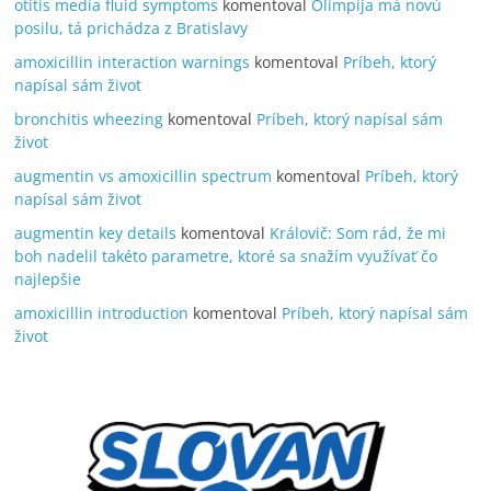
otitis media fluid symptoms
komentoval
Olimpija má novú
posilu, tá prichádza z Bratislavy
amoxicillin interaction warnings
komentoval
Príbeh, ktorý
napísal sám život
bronchitis wheezing
komentoval
Príbeh, ktorý napísal sám
život
augmentin vs amoxicillin spectrum
komentoval
Príbeh, ktorý
napísal sám život
augmentin key details
komentoval
Královič: Som rád, že mi
boh nadelil takéto parametre, ktoré sa snažím využívať čo
najlepšie
amoxicillin introduction
komentoval
Príbeh, ktorý napísal sám
život