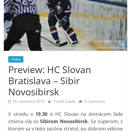
Hokej
Preview: HC Slovan
Bratislava – Sibir
Novosibirsk
29. novembra 2016
Tomáš Zubák
0 Comments
V stredu o
19.30
si HC Slovan na domácom ľade
zmeria sily so
Sibirom Novosibirsk.
So súperom, s
ktorým sa v tejto sezóne stretol, po dobrom výkone