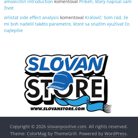
amoxicillin introduction
komentoval
Príbeh, ktorý napísal sám
život
orlistat side effect analysis
komentoval
Královič: Som rád, že
mi boh nadelil takéto parametre, ktoré sa snažím využívať čo
najlepšie
Copyright © 2026
slovanpositive.com
. All rights reserved.
Theme:
ColorMag
by ThemeGrill. Powered by
WordPress
.