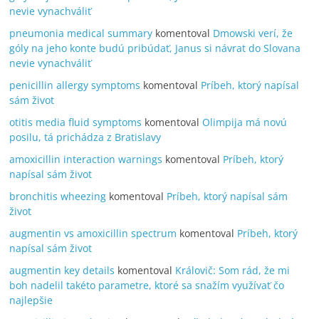
nevie vynachváliť
pneumonia medical summary
komentoval
Dmowski verí, že
góly na jeho konte budú pribúdať, Janus si návrat do Slovana
nevie vynachváliť
penicillin allergy symptoms
komentoval
Príbeh, ktorý napísal
sám život
otitis media fluid symptoms
komentoval
Olimpija má novú
posilu, tá prichádza z Bratislavy
amoxicillin interaction warnings
komentoval
Príbeh, ktorý
napísal sám život
bronchitis wheezing
komentoval
Príbeh, ktorý napísal sám
život
augmentin vs amoxicillin spectrum
komentoval
Príbeh, ktorý
napísal sám život
augmentin key details
komentoval
Královič: Som rád, že mi
boh nadelil takéto parametre, ktoré sa snažím využívať čo
najlepšie