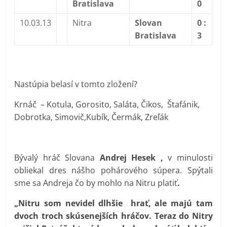
Bratislava
0
10.03.13
Nitra
Slovan
0 :
Bratislava
3
Nastúpia belasí v tomto zložení?
Krnáč – Kotula, Gorosito, Saláta, Čikos, Štafánik,
Dobrotka, Simovič,Kubík, Čermák, Zreľák
Bývalý hráč Slovana
Andrej Hesek ,
v minulosti
obliekal dres nášho pohárového súpera. Spýtali
sme sa Andreja čo by mohlo na Nitru platiť
.
„Nitru som nevidel dlhšie hrať, ale majú tam
dvoch troch skúsenejších hráčov. Teraz do Nitry