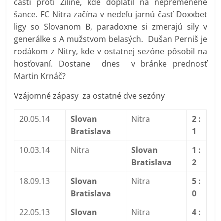
časti proti Žiline, kde doplatil na nepremenené
šance. FC Nitra začína v nedeľu jarnú časť Doxxbet
ligy so Slovanom B, paradoxne si zmerajú sily v
generálke s A mužstvom belasých. Dušan Perniš je
rodákom z Nitry, kde v ostatnej sezóne pôsobil na
hosťovaní. Dostane dnes v bránke prednosť
Martin Krnáč?
Vzájomné zápasy za ostatné dve sezóny
20.05.14
Slovan
Nitra
2 :
Bratislava
1
10.03.14
Nitra
Slovan
1 :
Bratislava
2
18.09.13
Slovan
Nitra
5 :
Bratislava
0
22.05.13
Slovan
Nitra
4 :