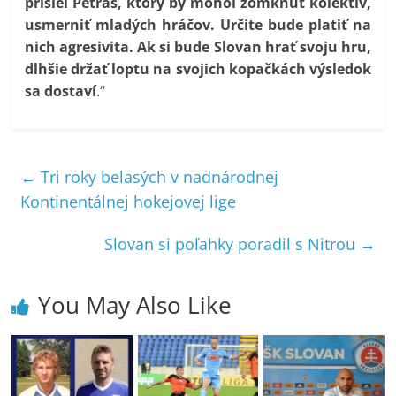
prišiel Petráš, ktorý by mohol zomknúť kolektív,
usmerniť mladých hráčov. Určite bude platiť na
nich agresivita. Ak si bude Slovan hrať svoju hru,
dlhšie držať loptu na svojich kopačkách výsledok
sa dostaví
.“
←
Tri roky belasých v nadnárodnej
Kontinentálnej hokejovej lige
Slovan si poľahky poradil s Nitrou
→
You May Also Like