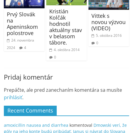
Kristián
Prvý Slovák
Vittek s
Kolčák
na
novou výzvou
hodnotil
Apeninskom
(VIDEO)
aktuálny stav
polostrove
v belasom
5. októbra 2016
24. novembra
tábore.
0
2024
4
4. októbra 2014
0
Pridaj komentár
Prepáčte, ale pred zanechaním komentára sa musíte
prihlásiť
.
Recent Comments
amoxicillin nausea and diarrhea
komentoval
Dmowski verí, že
góly na jeho konte budú pribúdať, Janus si návrat do Slovana