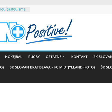
rnou časťou sme
vana teší, chce
sťou tímového
com
belasých
ý (VIDEO)
skali prvenstvo
enom
rnaji
HOKEJBAL
RUGBY
OSTATNÉ
KONTAKT
ŠK SLOVAN
ťazstvo nad
)
O)
SK SLOVAN BRATISLAVA – FC MIDTJYLLAND (FOTO)
ŠK SL