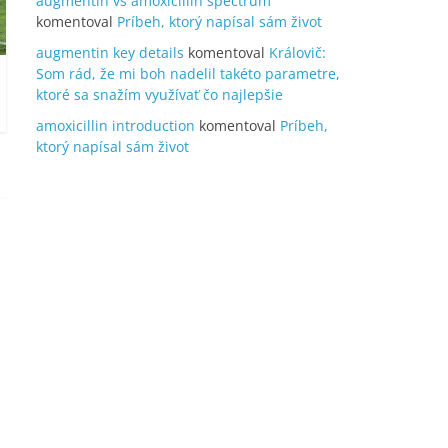
augmentin vs amoxicillin spectrum
komentoval
Príbeh, ktorý napísal sám život
augmentin key details
komentoval
Královič:
Som rád, že mi boh nadelil takéto parametre,
ktoré sa snažím využívať čo najlepšie
amoxicillin introduction
komentoval
Príbeh,
ktorý napísal sám život