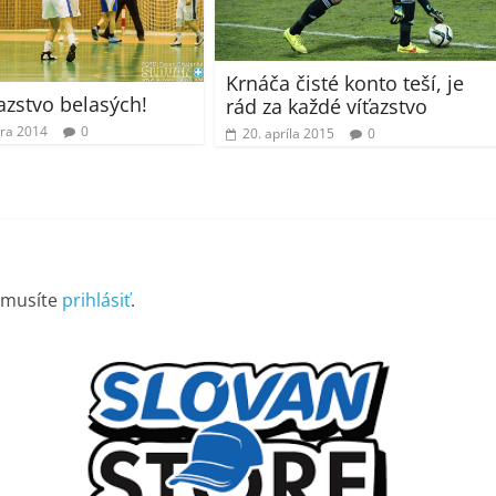
Krnáča čisté konto teší, je
ťazstvo belasých!
rád za každé víťazstvo
bra 2014
0
20. apríla 2015
0
 musíte
prihlásiť
.