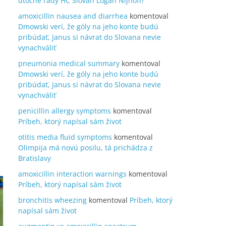
útočné rady HC Slovan Logan Nijhoff?
amoxicillin nausea and diarrhea
komentoval
Dmowski verí, že góly na jeho konte budú
pribúdať, Janus si návrat do Slovana nevie
vynachváliť
pneumonia medical summary
komentoval
Dmowski verí, že góly na jeho konte budú
pribúdať, Janus si návrat do Slovana nevie
vynachváliť
penicillin allergy symptoms
komentoval
Príbeh, ktorý napísal sám život
otitis media fluid symptoms
komentoval
Olimpija má novú posilu, tá prichádza z
Bratislavy
amoxicillin interaction warnings
komentoval
Príbeh, ktorý napísal sám život
bronchitis wheezing
komentoval
Príbeh, ktorý
napísal sám život