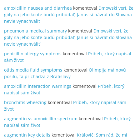
amoxicillin nausea and diarrhea
komentoval
Dmowski verí, že
góly na jeho konte budú pribúdať, Janus si návrat do Slovana
nevie vynachváliť
pneumonia medical summary
komentoval
Dmowski verí, že
góly na jeho konte budú pribúdať, Janus si návrat do Slovana
nevie vynachváliť
penicillin allergy symptoms
komentoval
Príbeh, ktorý napísal
sám život
otitis media fluid symptoms
komentoval
Olimpija má novú
posilu, tá prichádza z Bratislavy
amoxicillin interaction warnings
komentoval
Príbeh, ktorý
napísal sám život
bronchitis wheezing
komentoval
Príbeh, ktorý napísal sám
život
augmentin vs amoxicillin spectrum
komentoval
Príbeh, ktorý
napísal sám život
augmentin key details
komentoval
Královič: Som rád, že mi