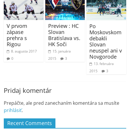
Preview : HC
V prvom
Po
Slovan
zápase
Moskovskom
Bratislava vs.
prehra s
debakli
HK Soči
Rigou
Slovan
neuspel ani v
15. januára
8. augusta 2017
Novgorode
2015
3
0
13. februára
2015
3
Pridaj komentár
Prepáčte, ale pred zanechaním komentára sa musíte
prihlásiť
.
Recent Comments