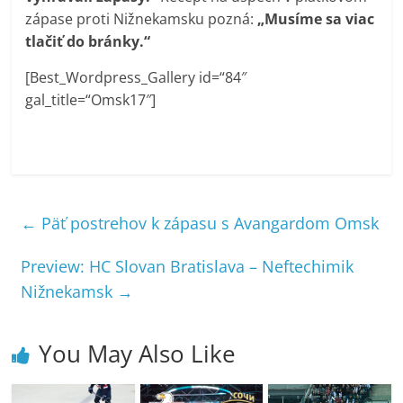
zápase proti Nižnekamsku pozná:
„Musíme sa viac
tlačiť do bránky.“
[Best_Wordpress_Gallery id=“84″
gal_title=“Omsk17″]
←
Päť postrehov k zápasu s Avangardom Omsk
Preview: HC Slovan Bratislava – Neftechimik
Nižnekamsk
→
You May Also Like