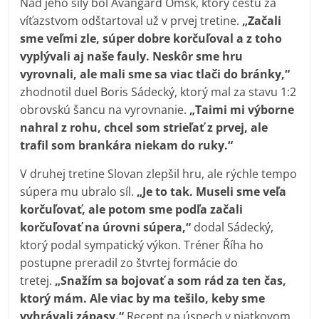
Nad jeho sily bol Avangard Omsk, ktorý cestu za
víťazstvom odštartoval už v prvej tretine.
„Začali
sme veľmi zle, súper dobre korčuľoval a z toho
vyplývali aj naše fauly. Neskôr sme hru
vyrovnali, ale mali sme sa viac tlači do bránky,“
zhodnotil duel Boris Sádecký, ktorý mal za stavu 1:2
obrovskú šancu na vyrovnanie.
„Taimi mi výborne
nahral z rohu, chcel som strieľať z prvej, ale
trafil som brankára niekam do ruky.“
V druhej tretine Slovan zlepšil hru, ale rýchle tempo
súpera mu ubralo síl.
„Je to tak. Museli sme veľa
korčuľovať, ale potom sme podľa začali
korčuľovať na úrovni súpera,“
dodal Sádecký,
ktorý podal sympatický výkon. Tréner Říha ho
postupne preradil zo štvrtej formácie do
tretej.
„Snažím sa bojovať a som rád za ten čas,
ktorý mám. Ale viac by ma tešilo, keby sme
vyhrávali zápasy.“
Recept na úspech v piatkovom