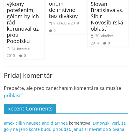
onom
Slovan
výkony
definitívne
Bratislava vs.
potešením,
bez divákov
Sibir
gólom by ich
Novosibirská
rád
9. októbra 2019
oblasť
korunoval už
0
proti
30. októbra
Podoľsku
2014
0
12. januára
2015
0
Pridaj komentár
Prepáčte, ale pred zanechaním komentára sa musíte
prihlásiť
.
Recent Comments
amoxicillin nausea and diarrhea
komentoval
Dmowski verí, že
góly na jeho konte budú pribúdať, Janus si návrat do Slovana