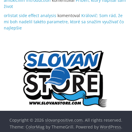
amoxicillin introduction
komentoval
Príbeh, ktorý napísal sám
život
orlistat side effect analysis
komentoval
Královič: Som rád, že
mi boh nadelil takéto parametre, ktoré sa snažím využívať čo
najlepšie
Copyright © 2026
slovanpositive.com
. All rights reserved.
Theme:
ColorMag
by ThemeGrill. Powered by
WordPress
.