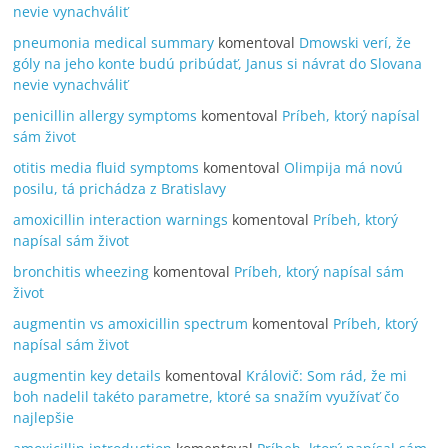
nevie vynachváliť
pneumonia medical summary
komentoval
Dmowski verí, že
góly na jeho konte budú pribúdať, Janus si návrat do Slovana
nevie vynachváliť
penicillin allergy symptoms
komentoval
Príbeh, ktorý napísal
sám život
otitis media fluid symptoms
komentoval
Olimpija má novú
posilu, tá prichádza z Bratislavy
amoxicillin interaction warnings
komentoval
Príbeh, ktorý
napísal sám život
bronchitis wheezing
komentoval
Príbeh, ktorý napísal sám
život
augmentin vs amoxicillin spectrum
komentoval
Príbeh, ktorý
napísal sám život
augmentin key details
komentoval
Královič: Som rád, že mi
boh nadelil takéto parametre, ktoré sa snažím využívať čo
najlepšie