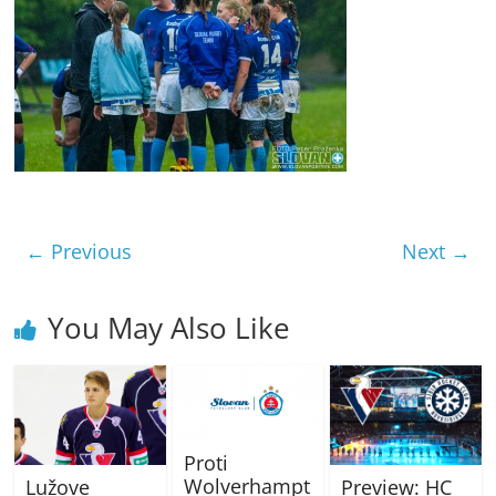
← Previous
Next →
You May Also Like
Proti
Wolverhampt
Preview: HC
Lužove