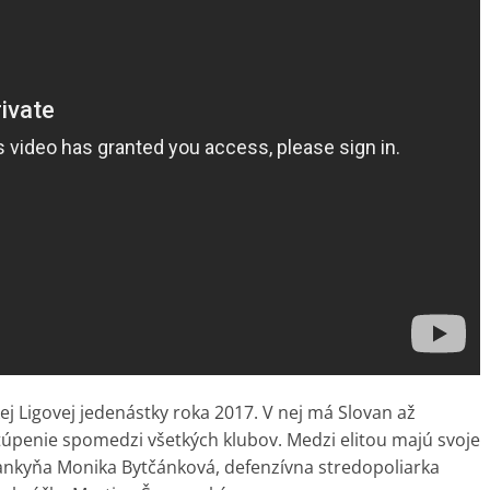
ej Ligovej jedenástky roka 2017. V nej má Slovan až
úpenie spomedzi všetkých klubov. Medzi elitou majú svoje
nkyňa Monika Bytčánková, defenzívna stredopoliarka