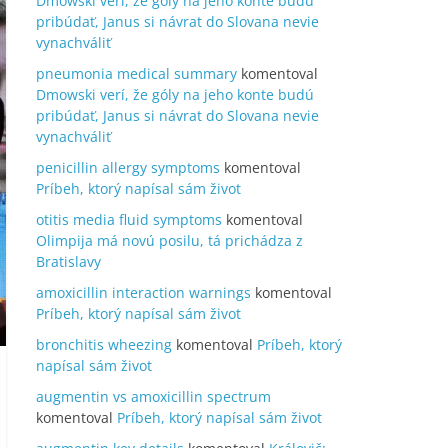
Dmowski verí, že góly na jeho konte budú
pribúdať, Janus si návrat do Slovana nevie
vynachváliť
pneumonia medical summary
komentoval
Dmowski verí, že góly na jeho konte budú
pribúdať, Janus si návrat do Slovana nevie
vynachváliť
penicillin allergy symptoms
komentoval
Príbeh, ktorý napísal sám život
otitis media fluid symptoms
komentoval
Olimpija má novú posilu, tá prichádza z
Bratislavy
amoxicillin interaction warnings
komentoval
Príbeh, ktorý napísal sám život
bronchitis wheezing
komentoval
Príbeh, ktorý
napísal sám život
augmentin vs amoxicillin spectrum
komentoval
Príbeh, ktorý napísal sám život