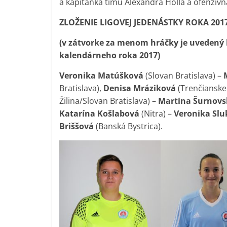
a kapitánka tímu Alexandra Hollá a ofenzív
ZLOŽENIE LIGOVEJ JEDENÁSTKY ROKA 201
(v zátvorke za menom hráčky je uvedený k
kalendárneho roka 2017)
Veronika Matúšková
(Slovan Bratislava) –
Bratislava),
Denisa Mráziková
(Trenčianske 
Žilina/Slovan Bratislava) –
Martina Šurnovs
Katarína Košlabová
(Nitra) –
Veronika Slu
Briššová
(Banská Bystrica).