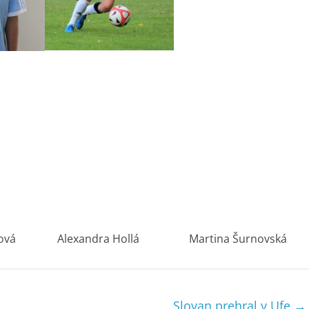
nková Alexandra Hollá Martina Šurnovská
Slovan prehral v Ufe
→