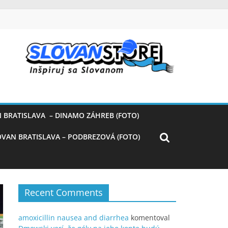
 BRATISLAVA – DINAMO ZÁHREB (FOTO)
OVAN BRATISLAVA – PODBREZOVÁ (FOTO)
Recent Comments
amoxicillin nausea and diarrhea
komentoval