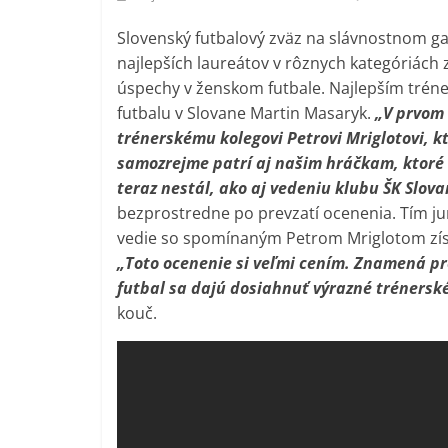
Slovenský futbalový zväz na slávnostnom gal
najlepších laureátov v rôznych kategóriách 
úspechy v ženskom futbale. Najlepším tréner
futbalu v Slovane Martin Masaryk.
„V prvom
trénerskému kolegovi Petrovi Mriglotovi, k
samozrejme patrí aj našim hráčkam, ktoré 
teraz nestál, ako aj vedeniu klubu ŠK Slova
bezprostredne po prevzatí ocenenia. Tím juni
vedie so spomínaným Petrom Mriglotom získa
„Toto ocenenie si veľmi cením. Znamená pre
futbal sa dajú dosiahnuť výrazné trénerské
kouč.