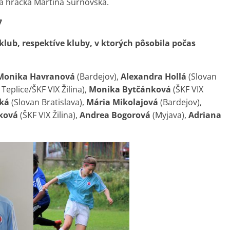
na hráčka Martina Šurnovská.
7
lub, respektíve kluby, v ktorých pôsobila počas
Monika Havranová
(Bardejov),
Alexandra Hollá
(Slovan
Teplice/ŠKF VIX Žilina),
Monika Bytčánková
(ŠKF VIX
ká
(Slovan Bratislava),
Mária Mikolajová
(Bardejov),
ková
(ŠKF VIX Žilina),
Andrea Bogorová
(Myjava),
Adriana