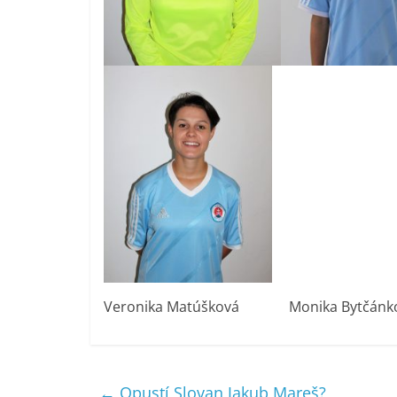
Veronika Matúšková Monika Bytčá
←
Opustí Slovan Jakub Mareš?