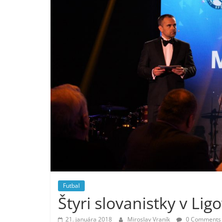
Futbal
Štyri slovanistky v Lig
21. januára 2018
Miroslav Vraník
0 Comments