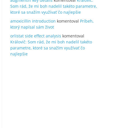
augmentin key details
komentoval
Královič:
Som rád, že mi boh nadelil takéto parametre,
ktoré sa snažím využívať čo najlepšie
amoxicillin introduction
komentoval
Príbeh,
ktorý napísal sám život
orlistat side effect analysis
komentoval
Královič: Som rád, že mi boh nadelil takéto
parametre, ktoré sa snažím využívať čo
najlepšie