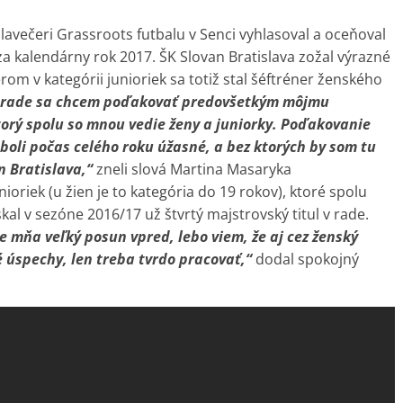
avečeri Grassroots futbalu v Senci vyhlasoval a oceňoval
za kalendárny rok 2017. ŠK Slovan Bratislava zožal výrazné
om v kategórii junioriek sa totiž stal šéftréner ženského
 rade sa chcem poďakovať predovšetkým môjmu
torý spolu so mnou vedie ženy a juniorky. Poďakovanie
boli počas celého roku úžasné, a bez ktorých by som tu
n Bratislava,“
zneli slová Martina Masaryka
oriek (u žien je to kategória do 19 rokov), ktoré spolu
l v sezóne 2016/17 už štvrtý majstrovský titul v rade.
 mňa veľký posun vpred, lebo viem, že aj cez ženský
 úspechy, len treba tvrdo pracovať,“
dodal spokojný