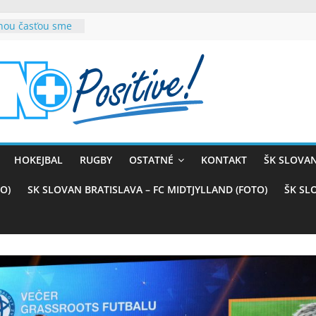
rnou časťou sme
vana teší, chce
sťou tímového
com
belasých
ý (VIDEO)
skali prvenstvo
enom
rnaji
HOKEJBAL
RUGBY
OSTATNÉ
KONTAKT
ŠK SLOVAN
ťazstvo nad
)
O)
SK SLOVAN BRATISLAVA – FC MIDTJYLLAND (FOTO)
ŠK SL