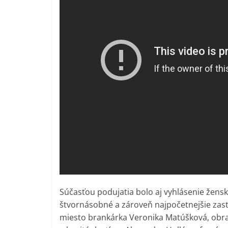
Súčasťou podujatia bolo aj vyhlásenie žensk
štvornásobné a zároveň najpočetnejšie zast
miesto brankárka Veronika Matúšková, obra