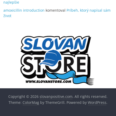
najlepšie
amoxicillin introduction
komentoval
Príbeh, ktorý napísal sám
život
Copyright © 2026
slovanpositive.com
. All rights reserved.
Theme:
ColorMag
by ThemeGrill. Powered by
WordPress
.