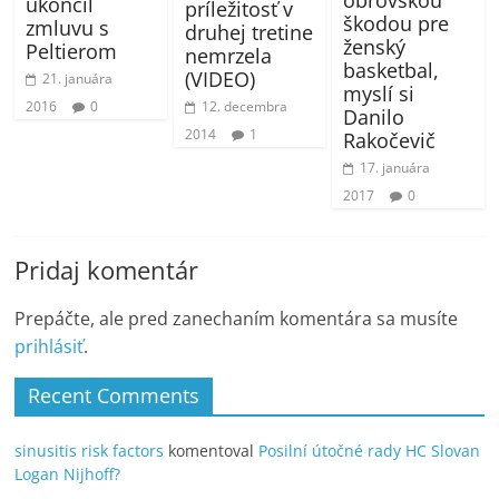
ukončil
príležitosť v
škodou pre
zmluvu s
druhej tretine
ženský
Peltierom
nemrzela
basketbal,
(VIDEO)
21. januára
myslí si
12. decembra
2016
0
Danilo
2014
1
Rakočevič
17. januára
2017
0
Pridaj komentár
Prepáčte, ale pred zanechaním komentára sa musíte
prihlásiť
.
Recent Comments
sinusitis risk factors
komentoval
Posilní útočné rady HC Slovan
Logan Nijhoff?