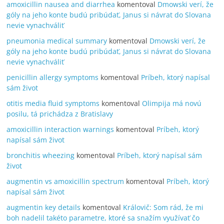
amoxicillin nausea and diarrhea
komentoval
Dmowski verí, že
góly na jeho konte budú pribúdať, Janus si návrat do Slovana
nevie vynachváliť
pneumonia medical summary
komentoval
Dmowski verí, že
góly na jeho konte budú pribúdať, Janus si návrat do Slovana
nevie vynachváliť
penicillin allergy symptoms
komentoval
Príbeh, ktorý napísal
sám život
otitis media fluid symptoms
komentoval
Olimpija má novú
posilu, tá prichádza z Bratislavy
amoxicillin interaction warnings
komentoval
Príbeh, ktorý
napísal sám život
bronchitis wheezing
komentoval
Príbeh, ktorý napísal sám
život
augmentin vs amoxicillin spectrum
komentoval
Príbeh, ktorý
napísal sám život
augmentin key details
komentoval
Královič: Som rád, že mi
boh nadelil takéto parametre, ktoré sa snažím využívať čo