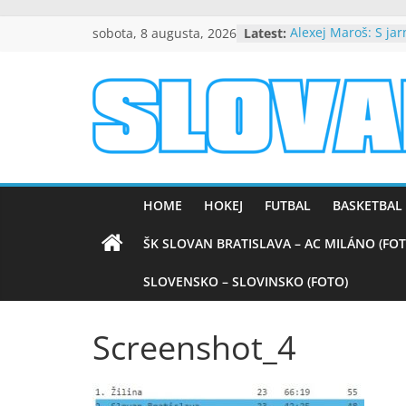
Skip
sobota, 8 augusta, 2026
Latest:
Alexej Maroš: S ja
to
spokojní
Beňa návrat do Slo
content
byť dôležitou súča
úspechu
slovanpositive.
Peter Dubovský, v 
srdciach večne živ
Mladí slovanisti zí
Slovanpositive
na výborne obsad
medzinárodnom tu
HOME
HOKEJ
FUTBAL
BASKETBAL
Nezabudnuteľné ví
Barcelonou (VIDEO
ŠK SLOVAN BRATISLAVA – AC MILÁNO (FOT
SLOVENSKO – SLOVINSKO (FOTO)
Screenshot_4