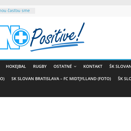
rnou časťou sme
vana teší, chce
sťou tímového
com
belasých
ý (VIDEO)
skali prvenstvo
enom
rnaji
HOKEJBAL
RUGBY
OSTATNÉ
KONTAKT
ŠK SLOVAN
ťazstvo nad
)
O)
SK SLOVAN BRATISLAVA – FC MIDTJYLLAND (FOTO)
ŠK SL