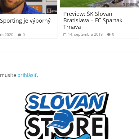
Preview: ŠK Slovan
Bratislava – FC Spartak
 Sporting je výborný
Trnava
14. septembra 2019
0
ára 2020
0
 musíte
prihlásiť
.