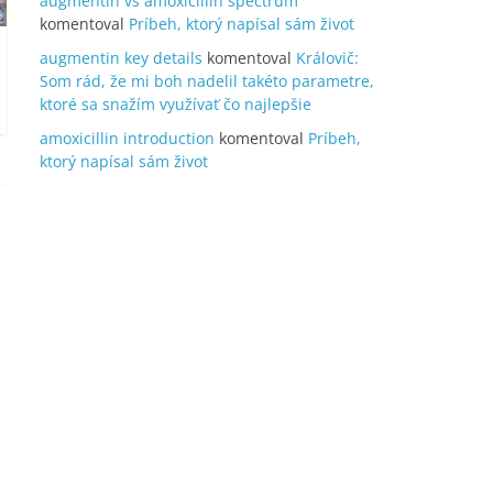
augmentin vs amoxicillin spectrum
komentoval
Príbeh, ktorý napísal sám život
augmentin key details
komentoval
Královič:
Som rád, že mi boh nadelil takéto parametre,
ktoré sa snažím využívať čo najlepšie
amoxicillin introduction
komentoval
Príbeh,
ktorý napísal sám život