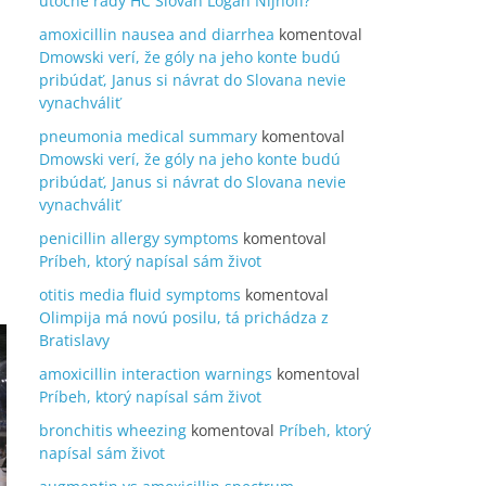
útočné rady HC Slovan Logan Nijhoff?
amoxicillin nausea and diarrhea
komentoval
Dmowski verí, že góly na jeho konte budú
pribúdať, Janus si návrat do Slovana nevie
vynachváliť
pneumonia medical summary
komentoval
Dmowski verí, že góly na jeho konte budú
pribúdať, Janus si návrat do Slovana nevie
vynachváliť
penicillin allergy symptoms
komentoval
Príbeh, ktorý napísal sám život
otitis media fluid symptoms
komentoval
Olimpija má novú posilu, tá prichádza z
Bratislavy
amoxicillin interaction warnings
komentoval
Príbeh, ktorý napísal sám život
bronchitis wheezing
komentoval
Príbeh, ktorý
napísal sám život