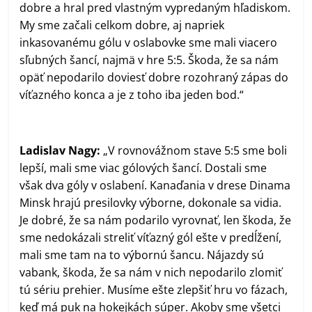
dobre a hral pred vlastným vypredaným hľadiskom.
My sme začali celkom dobre, aj napriek
inkasovanému gólu v oslabovke sme mali viacero
sľubných šancí, najmä v hre 5:5. Škoda, že sa nám
opäť nepodarilo doviesť dobre rozohraný zápas do
víťazného konca a je z toho iba jeden bod.“
Ladislav Nagy:
„V rovnovážnom stave 5:5 sme boli
lepší, mali sme viac gólových šancí. Dostali sme
však dva góly v oslabení. Kanaďania v drese Dinama
Minsk hrajú presilovky výborne, dokonale sa vidia.
Je dobré, že sa nám podarilo vyrovnať, len škoda, že
sme nedokázali streliť víťazný gól ešte v predĺžení,
mali sme tam na to výbornú šancu. Nájazdy sú
vabank, škoda, že sa nám v nich nepodarilo zlomiť
tú sériu prehier. Musíme ešte zlepšiť hru vo fázach,
keď má puk na hokejkách súper. Akoby sme všetci