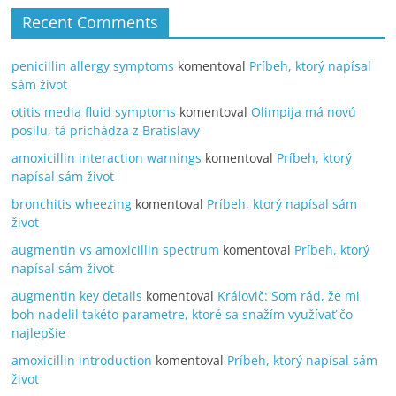
Recent Comments
penicillin allergy symptoms
komentoval
Príbeh, ktorý napísal
sám život
otitis media fluid symptoms
komentoval
Olimpija má novú
posilu, tá prichádza z Bratislavy
amoxicillin interaction warnings
komentoval
Príbeh, ktorý
napísal sám život
bronchitis wheezing
komentoval
Príbeh, ktorý napísal sám
život
augmentin vs amoxicillin spectrum
komentoval
Príbeh, ktorý
napísal sám život
augmentin key details
komentoval
Královič: Som rád, že mi
boh nadelil takéto parametre, ktoré sa snažím využívať čo
najlepšie
amoxicillin introduction
komentoval
Príbeh, ktorý napísal sám
život