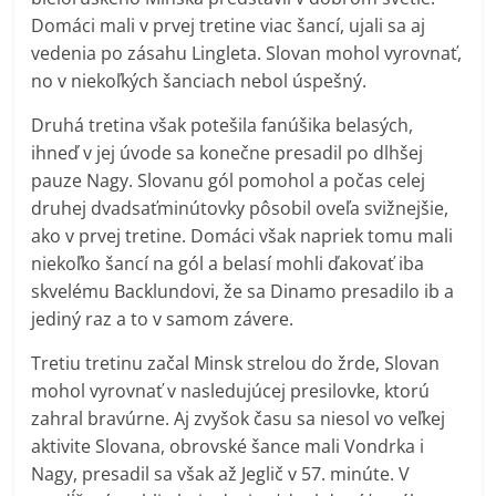
Domáci mali v prvej tretine viac šancí, ujali sa aj
vedenia po zásahu Lingleta. Slovan mohol vyrovnať,
no v niekoľkých šanciach nebol úspešný.
Druhá tretina však potešila fanúšika belasých,
ihneď v jej úvode sa konečne presadil po dlhšej
pauze Nagy. Slovanu gól pomohol a počas celej
druhej dvadsaťminútovky pôsobil oveľa svižnejšie,
ako v prvej tretine. Domáci však napriek tomu mali
niekoľko šancí na gól a belasí mohli ďakovať iba
skvelému Backlundovi, že sa Dinamo presadilo ib a
jediný raz a to v samom závere.
Tretiu tretinu začal Minsk strelou do žrde, Slovan
mohol vyrovnať v nasledujúcej presilovke, ktorú
zahral bravúrne. Aj zvyšok času sa niesol vo veľkej
aktivite Slovana, obrovské šance mali Vondrka i
Nagy, presadil sa však až Jeglič v 57. minúte. V