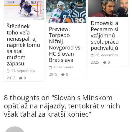
Dmowski a
Štěpánek
Preview:
Pecararo si
toho veľa
Torpedo
vzájomnú
nenaspal, aj
Nižnij
spoluprácu
napriek tomu
Novgorod vs.
pochvaľujú
sa stal
HC Slovan
28. decembra
mužom
Bratislava
zápasu
2025
0
13. februára
11. septembra
2015
0
2017
0
8 thoughts on “
Slovan s Minskom
opäť až na nájazdy, tentokrát v nich
však ťahal za kratší koniec
”