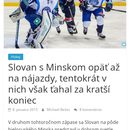
Hokej
Slovan s Minskom opäť až
na nájazdy, tentokrát v
nich však ťahal za kratší
koniec
8. januára 2015
Michael Bežec
8 komentárov
V druhom tohtoročnom zápase sa Slovan na pôde
bieloruského Minska predstavil v dobrom svetle.