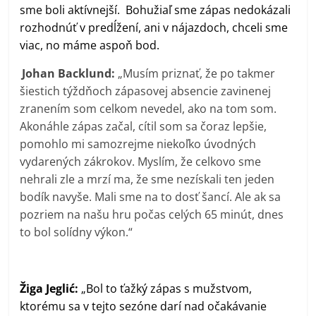
sme boli aktívnejší. Bohužiaľ sme zápas nedokázali
rozhodnúť v predĺžení, ani v nájazdoch, chceli sme
viac, no máme aspoň bod.
Johan Backlund:
„Musím priznať, že po takmer
šiestich týždňoch zápasovej absencie zavinenej
zranením som celkom nevedel, ako na tom som.
Akonáhle zápas začal, cítil som sa čoraz lepšie,
pomohlo mi samozrejme niekoľko úvodných
vydarených zákrokov. Myslím, že celkovo sme
nehrali zle a mrzí ma, že sme nezískali ten jeden
bodík navyše. Mali sme na to dosť šancí. Ale ak sa
pozriem na našu hru počas celých 65 minút, dnes
to bol solídny výkon.“
Žiga Jeglić:
„Bol to ťažký zápas s mužstvom,
ktorému sa v tejto sezóne darí nad očakávanie