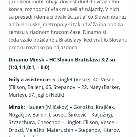
predĺžení mohli obaja doviesť duel do víťazného
konca, rozhodnúť však museli až nájazdy. V nich
sa presadili domáci dvakrát, zatiaľ čo Slovan iba raz
a z bieloruskej metropoly si tak odváža iba bod za
remízu v riadnom hracom čase. Dinamo si
teda vzalo požičané z Bratislavy, keď vrátilo Slovanu
prehru rovnako po nájazdoch.
Dinamo Minsk – HC Slovan Bratislava 3:2 sn
(1:0,1:1,0:1, – 0:0)
Góly a asistencie:
6. Linglet (Vesce), 40. Vesce
(Ellison, Bailen), 65. Stepanov
– 22. Nagy (Barker,
Murley), 57. Jeglič (Netík)
Minsk:
Haugen (Milčakov) – Goroško, Krajíček,
Nogačjov, Bailen, Lisovec, Šinkevič – Kaljužnyj,
Szczechura, Cheechoo – Linglet, Ellison, Vesce –
Drozd, Meleško, Materuchin – Stepanov, Kitarov,