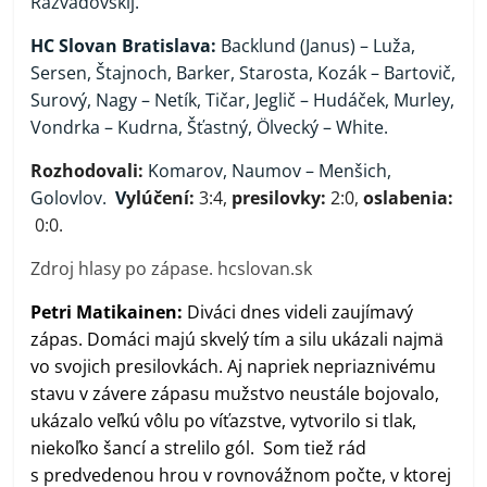
Razvadovskij.
HC Slovan Bratislava:
Backlund (Janus) – Luža,
Sersen, Štajnoch, Barker, Starosta, Kozák – Bartovič,
Surový, Nagy – Netík, Tičar, Jeglič – Hudáček, Murley,
Vondrka – Kudrna, Šťastný, Ölvecký – White.
Rozhodovali:
Komarov, Naumov – Menšich,
Golovlov
.
V
ylúčení:
3:4,
presilovky:
2:0,
oslabenia:
0:0.
Zdroj hlasy po zápase. hcslovan.sk
Petri Matikainen:
Diváci dnes videli zaujímavý
zápas. Domáci majú skvelý tím a silu ukázali najmä
vo svojich presilovkách. Aj napriek nepriaznivému
stavu v závere zápasu mužstvo neustále bojovalo,
ukázalo veľkú vôlu po víťazstve, vytvorilo si tlak,
niekoľko šancí a strelilo gól. Som tiež rád
s predvedenou hrou v rovnovážnom počte, v ktorej