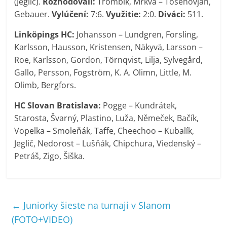
(Jeglič).
Rozhodovali:
Trombik, Mrkva – Tošenovjan,
Gebauer.
Vylúčení:
7:6.
Využitie:
2:0.
Diváci:
511.
Linköpings HC:
Johansson – Lundgren, Forsling,
Karlsson, Hausson, Kristensen, Näkyvä, Larsson –
Roe, Karlsson, Gordon, Törnqvist, Lilja, Sylvegård,
Gallo, Persson, Fogström, K. A. Olimn, Little, M.
Olimb, Bergfors.
HC Slovan Bratislava:
Pogge – Kundrátek,
Starosta, Švarný, Plastino, Luža, Němeček, Bačík,
Vopelka – Smoleňák, Taffe, Cheechoo – Kubalík,
Jeglič, Nedorost – Lušňák, Chipchura, Viedenský –
Petráš, Zigo, Šiška.
←
Juniorky šieste na turnaji v Slanom
(FOTO+VIDEO)