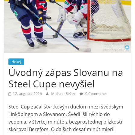
Hokej
Úvodný zápas Slovanu na
Steel Cupe nevyšiel
12. augusta 2016
Michael Bežec
0 Comments
Steel Cup začal štvrtkovým duelom mezi švédskym
Linköpingom a Slovanom. Švédi išli rýchlo do
vedenia, v štvrtej minúte z bezprostednej blízkosti
skóroval Bergfors. O ďalších desať minút mieril