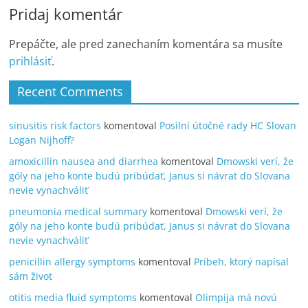
Pridaj komentár
Prepáčte, ale pred zanechaním komentára sa musíte
prihlásiť
.
Recent Comments
sinusitis risk factors
komentoval
Posilní útočné rady HC Slovan
Logan Nijhoff?
amoxicillin nausea and diarrhea
komentoval
Dmowski verí, že
góly na jeho konte budú pribúdať, Janus si návrat do Slovana
nevie vynachváliť
pneumonia medical summary
komentoval
Dmowski verí, že
góly na jeho konte budú pribúdať, Janus si návrat do Slovana
nevie vynachváliť
penicillin allergy symptoms
komentoval
Príbeh, ktorý napísal
sám život
otitis media fluid symptoms
komentoval
Olimpija má novú