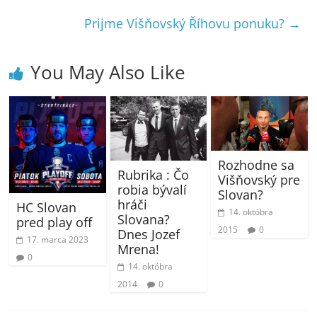
Prijme Višňovský Říhovu ponuku?
→
You May Also Like
Rozhodne sa
Rubrika : Čo
Višňovský pre
robia bývalí
Slovan?
hráči
HC Slovan
14. októbra
Slovana?
pred play off
2015
0
Dnes Jozef
17. marca 2023
Mrena!
0
14. októbra
2014
0