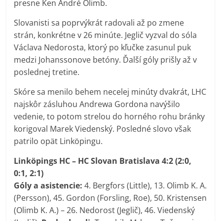
presne Ken André Olimb.
Slovanisti sa poprvýkrát radovali až po zmene
strán, konkrétne v 26 minúte. Jeglič vyzval do sóla
Václava Nedorosta, ktorý po kľučke zasunul puk
medzi Johanssonove betóny. Ďalší góly prišly až v
poslednej tretine.
Skóre sa menilo behem necelej minúty dvakrát, LHC
najskôr zásluhou Andrewa Gordona navýšilo
vedenie, to potom strelou do horného rohu bránky
korigoval Marek Viedenský. Posledné slovo však
patrilo opät Linköpingu.
Linköpings HC – HC Slovan Bratislava 4:2 (2:0,
0:1, 2:1)
Góly a asistencie:
4. Bergfors (Little), 13. Olimb K. A.
(Persson), 45. Gordon (Forsling, Roe), 50. Kristensen
(Olimb K. A.) – 26. Nedorost (Jeglič), 46. Viedenský