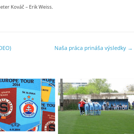
ter Kováč – Erik Weiss.
IDEO)
Naša práca prináša výsledky
→