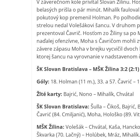
V záverečnom kole privítal Slovan Žilinu. H
belasých prišla o pár minút. Mihalík faulo
pokutový kop premenil Holman. Po polhodin
strelou nedal Volešákovi šancu. V druhom 
prezentoval Čavrič. Hosťom zo Žiliny sa po M
naďalej ofenzívne, Moha s Čavričom mohli zv
závere zápasu Moha v brejku vycvičil dvoch hr
ktorej šancu na vyrovnanie v nadstavenom č
ŠK Slovan Bratislava – MŠK Žilina 3:2 (2:1)
Góly:
18. Holman (11 m.), 33. a 57. Čavrić – 
Žlté karty:
Bajrić, Nono – Mihalík, Chvátal
ŠK Slovan Bratislava:
Šulla – Čikoš, Bajrić
Čavrić (84. Cmiljanić), Moha, Hološko (89. Vit
MŠK Žilina:
Volešák – Chvátal, Kaša, Hancko,
Škvarka (70. Lačný) – Holúbek, Mráz, Mihalík.