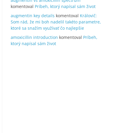
augmentin vs amoxicillin spectrum
komentoval
Príbeh, ktorý napísal sám život
augmentin key details
komentoval
Královič:
Som rád, že mi boh nadelil takéto parametre,
ktoré sa snažím využívať čo najlepšie
amoxicillin introduction
komentoval
Príbeh,
ktorý napísal sám život