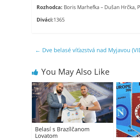
Rozhodca:
Boris Marhefka – Dušan Hrčka, Pe
Diváci:
1365
←
Dve belasé víťazstvá nad Myjavou (V
You May Also Like
Belasí s Brazílčanom
Lovatom