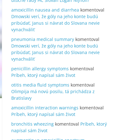
útočné rady HC Slovan Logan Nijhoff?
amoxicillin nausea and diarrhea
komentoval
Dmowski verí, že góly na jeho konte budú
pribúdať, Janus si návrat do Slovana nevie
vynachváliť
pneumonia medical summary
komentoval
Dmowski verí, že góly na jeho konte budú
pribúdať, Janus si návrat do Slovana nevie
vynachváliť
penicillin allergy symptoms
komentoval
Príbeh, ktorý napísal sám život
otitis media fluid symptoms
komentoval
Olimpija má novú posilu, tá prichádza z
Bratislavy
amoxicillin interaction warnings
komentoval
Príbeh, ktorý napísal sám život
bronchitis wheezing
komentoval
Príbeh, ktorý
napísal sám život