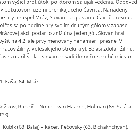
osťom vyšiel protiútok, po ktorom sa ujali vedenia. Odpoveď
val v pokutovom území prenikajúceho Čavriča. Nariadený
e hry neuspel Mráz, Slovan naopak áno. Čavrič presnou
polčas sa po hodine hry svojím druhým gólom v zápase
rázovej akcii podarilo znížiť na jeden gól. Slovan hral
ýšiť na 4:2, ale prvý menovaný nenamieril presne. V
áčov Žiliny, Volešák jeho strelu kryl. Belasí zdolali Žilinu,
ase zmaril Šulla. Slovan obsadili konečné druhé miesto.
11. Kaša, 64. Mráz
, Božikov, Rundič – Nono – van Haaren, Holman (65. Saláta) –
tek)
 Kubík (63. Balaj) – Káčer, Pečovský (63. Bichakhchyan),