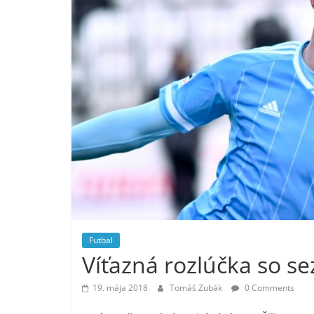
Futbal
Víťazná rozlúčka so s
19. mája 2018
Tomáš Zubák
0 Comments