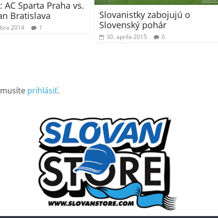
: AC Sparta Praha vs.
Slovanistky zabojujú o
an Bratislava
Slovenský pohár
bra 2014
1
30. apríla 2015
0
 musíte
prihlásiť
.