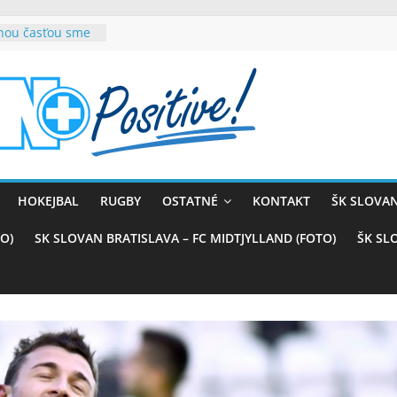
rnou časťou sme
vana teší, chce
sťou tímového
com
belasých
ý (VIDEO)
skali prvenstvo
enom
rnaji
HOKEJBAL
RUGBY
OSTATNÉ
KONTAKT
ŠK SLOVAN
ťazstvo nad
)
O)
SK SLOVAN BRATISLAVA – FC MIDTJYLLAND (FOTO)
ŠK SL