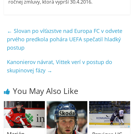
ročnej zmluvy, ktorá vyprší 30.4.2016.
←
Slovan po víťazstve nad Europa FC v odvete
prvého predkola pohára UEFA spečatil hladký
postup
Kanonierov návrat, Vittek verí v postup do
skupinovej fázy
→
You May Also Like