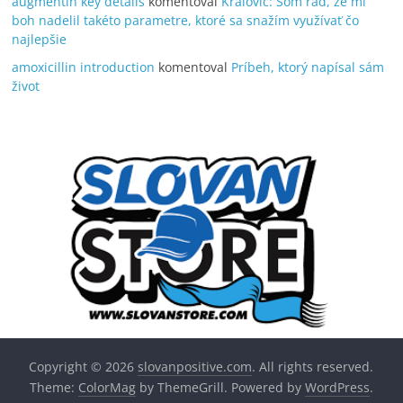
augmentin key details
komentoval
Královič: Som rád, že mi
boh nadelil takéto parametre, ktoré sa snažím využívať čo
najlepšie
amoxicillin introduction
komentoval
Príbeh, ktorý napísal sám
život
Copyright © 2026
slovanpositive.com
. All rights reserved.
Theme:
ColorMag
by ThemeGrill. Powered by
WordPress
.