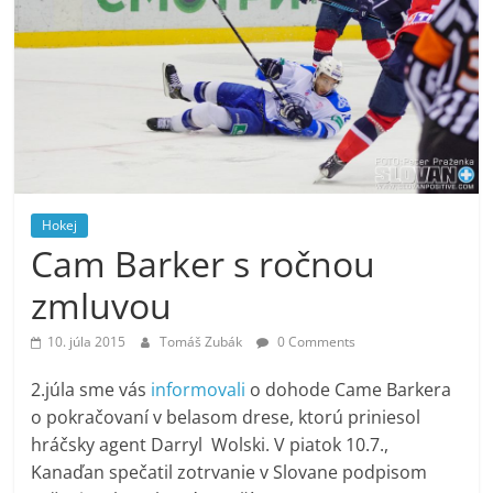
Hokej
Cam Barker s ročnou
zmluvou
10. júla 2015
Tomáš Zubák
0 Comments
2.júla sme vás
informovali
o dohode Came Barkera
o pokračovaní v belasom drese, ktorú priniesol
hráčsky agent Darryl Wolski. V piatok 10.7.,
Kanaďan spečatil zotrvanie v Slovane podpisom