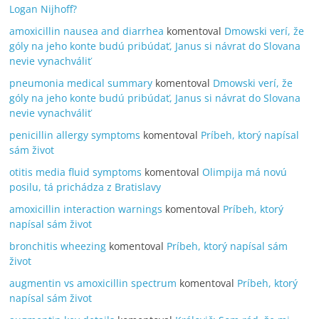
Logan Nijhoff?
amoxicillin nausea and diarrhea
komentoval
Dmowski verí, že
góly na jeho konte budú pribúdať, Janus si návrat do Slovana
nevie vynachváliť
pneumonia medical summary
komentoval
Dmowski verí, že
góly na jeho konte budú pribúdať, Janus si návrat do Slovana
nevie vynachváliť
penicillin allergy symptoms
komentoval
Príbeh, ktorý napísal
sám život
otitis media fluid symptoms
komentoval
Olimpija má novú
posilu, tá prichádza z Bratislavy
amoxicillin interaction warnings
komentoval
Príbeh, ktorý
napísal sám život
bronchitis wheezing
komentoval
Príbeh, ktorý napísal sám
život
augmentin vs amoxicillin spectrum
komentoval
Príbeh, ktorý
napísal sám život