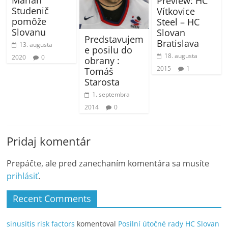
Marián
Preview: HC
Studenič
Vítkovice
pomôže
Steel – HC
Slovanu
Slovan
Predstavujem
Bratislava
13. augusta
e posilu do
18. augusta
2020
0
obrany :
2015
1
Tomáš
Starosta
1. septembra
2014
0
Pridaj komentár
Prepáčte, ale pred zanechaním komentára sa musíte
prihlásiť
.
Recent Comments
sinusitis risk factors
komentoval
Posilní útočné rady HC Slovan